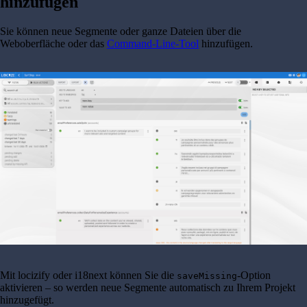
hinzufügen
Sie können neue Segmente oder ganze Dateien über die
Weboberfläche oder das
Command-Line-Tool
hinzufügen.
Mit locizify oder i18next können Sie die
-Option
saveMissing
aktivieren – so werden neue Segmente automatisch zu Ihrem Projekt
hinzugefügt.