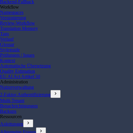
Backend-Fallback
Workflow
Namespaces
Versionierung
Review-Workflow
Translation Memory
Tags
Verlauf
Glossar
Styleguide
Prüfungen / Issues
Kontext
Automatische Übersetzung
Quality Estimation
EU AI Act Artikel 50
Administration
Nutzerverwaltung
chevron_right
2-Faktor-Authentifizierung
Multi-Tenant
Benachrichtigungen
Backups
Ressourcen
chevron_right
Anleitungen
chevron_right
Allgemeine Fragen