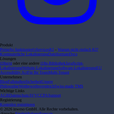
Produkt
Preise
So funktioniert's
Services
KI
–
Warum nicht einfach KI?
Kontinuierliche Lokalisierung
Dateiformate
Docs
Lösungen
i18next
oder eine andere
i18n-Bibliothek
JavaScript-
Lokalisierung
Website-Lokalisierung
Software-Lokalisierung
EU
Accessibility Act
Für Ihr Team
Multi-Tenant
Unternehmen
Blog
Fallstudien
Sicherheit
Unsere
Philosophie
Wettbewerbsvergleich
Swiss-made TMS
Wichtige Links
AGB
Datenschutz
AVV
CCPA
Support
Registrierung
Kostenlos registrieren
© 2026 inweso GmbH. Alle Rechte vorbehalten.
·
Sprache
:
English
Italiano
Français