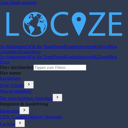
Zum Inhalt springen
So funktioniert's
Für Ihr Team
Preise
Kunden
Services
KI
Docs
Blog
Anmelden
Registrieren
So funktioniert's
Für Ihr Team
Preise
Kunden
Services
KI
Docs
Blog
Docs
Docs durchsuchen
Hier starten
Einführung
chevron_right
Erste Schritte
Was ist enthalten?
chevron_right
Die verschiedenen Ansichten
Integration & Auslieferung
chevron_right
Integration
CDN (Content Delivery Network)
chevron_right
Caching