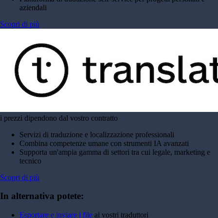
aziendali
Scopri di più
i prezzi dipendono dal vostro contratto
Servizi di traduzione e localizzazione professionali
Combina competenze umane con strumenti IA avanzati
Supporta un'ampia gamma di settori tra cui legale, marketing e
tecnico
Scopri di più
In alternativa potete:
Esportare e inviare i file
ai vostri traduttori