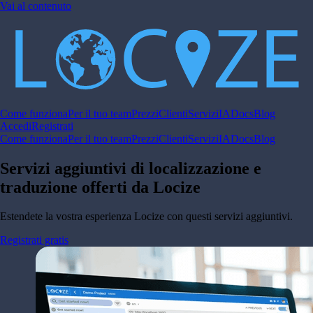
Vai al contenuto
Come funziona
Per il tuo team
Prezzi
Clienti
Servizi
IA
Docs
Blog
Accedi
Registrati
Come funziona
Per il tuo team
Prezzi
Clienti
Servizi
IA
Docs
Blog
Servizi aggiuntivi di localizzazione e
traduzione offerti da
Locize
Estendete la vostra esperienza Locize con questi servizi aggiuntivi.
Registrati gratis