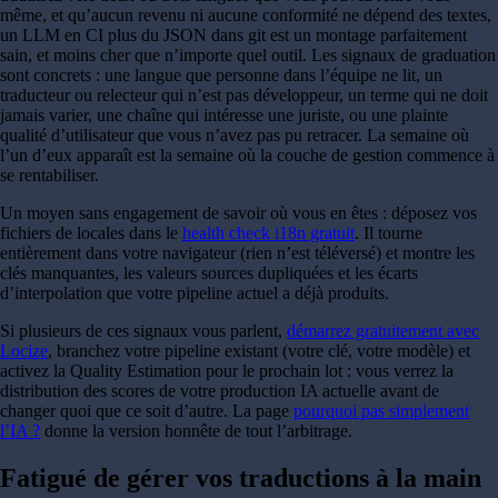
même, et qu’aucun revenu ni aucune conformité ne dépend des textes,
un LLM en CI plus du JSON dans git est un montage parfaitement
sain, et moins cher que n’importe quel outil. Les signaux de graduation
sont concrets : une langue que personne dans l’équipe ne lit, un
traducteur ou relecteur qui n’est pas développeur, un terme qui ne doit
jamais varier, une chaîne qui intéresse une juriste, ou une plainte
qualité d’utilisateur que vous n’avez pas pu retracer. La semaine où
l’un d’eux apparaît est la semaine où la couche de gestion commence à
se rentabiliser.
Un moyen sans engagement de savoir où vous en êtes : déposez vos
fichiers de locales dans le
health check i18n gratuit
. Il tourne
entièrement dans votre navigateur (rien n’est téléversé) et montre les
clés manquantes, les valeurs sources dupliquées et les écarts
d’interpolation que votre pipeline actuel a déjà produits.
Si plusieurs de ces signaux vous parlent,
démarrez gratuitement avec
Locize
, branchez votre pipeline existant (votre clé, votre modèle) et
activez la Quality Estimation pour le prochain lot : vous verrez la
distribution des scores de votre production IA actuelle avant de
changer quoi que ce soit d’autre. La page
pourquoi pas simplement
l’IA ?
donne la version honnête de tout l’arbitrage.
Fatigué de gérer vos traductions à la main