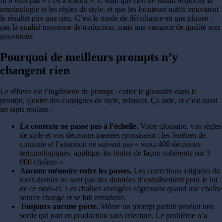
fil n’était pas « l’IA a traduit ». C’était que rien ne faisait respecter la
terminologie et les règles de style, et que les locuteurs natifs trouvaient
le résultat pire que rien. C’est le mode de défaillance en une phrase :
pas la qualité moyenne de traduction, mais une variance de qualité non
gouvernée.
Pourquoi de meilleurs prompts n’y
changent rien
Le réflexe est l’ingénierie de prompt : coller le glossaire dans le
prompt, ajouter des consignes de style, relancer. Ça aide, et c’est aussi
un tapis roulant :
Le contexte ne passe pas à l’échelle.
Votre glossaire, vos règles
de style et vos décisions passées grossissent ; les fenêtres de
contexte et l’attention ne suivent pas « voici 400 décisions
terminologiques, applique-les toutes de façon cohérente sur 3
000 chaînes ».
Aucune mémoire entre les passes.
Les corrections soignées du
mois dernier ne sont pas des données d’entraînement pour le lot
de ce mois-ci. Les chaînes corrigées régressent quand une chaîne
source change et se fait retraduire.
Toujours aucune porte.
Même un prompt parfait produit une
sortie qui part en production sans relecture. Le problème n’a