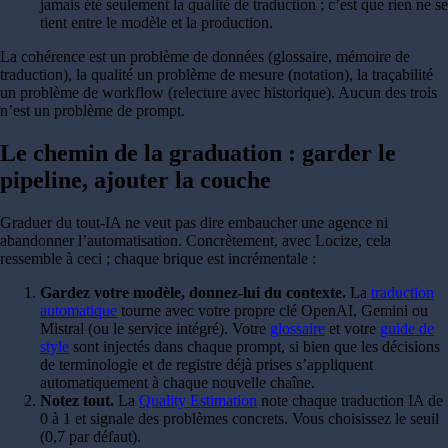
jamais été seulement la qualité de traduction ; c’est que rien ne se
tient entre le modèle et la production.
La cohérence est un problème de données (glossaire, mémoire de
traduction), la qualité un problème de mesure (notation), la traçabilité
un problème de workflow (relecture avec historique). Aucun des trois
n’est un problème de prompt.
Le chemin de la graduation : garder le
pipeline, ajouter la couche
Graduer du tout-IA ne veut pas dire embaucher une agence ni
abandonner l’automatisation. Concrètement, avec Locize, cela
ressemble à ceci ; chaque brique est incrémentale :
Gardez votre modèle, donnez-lui du contexte.
La
traduction
automatique
tourne avec votre propre clé OpenAI, Gemini ou
Mistral (ou le service intégré). Votre
glossaire
et votre
guide de
style
sont injectés dans chaque prompt, si bien que les décisions
de terminologie et de registre déjà prises s’appliquent
automatiquement à chaque nouvelle chaîne.
Notez tout.
La
Quality Estimation
note chaque traduction IA de
0 à 1 et signale des problèmes concrets. Vous choisissez le seuil
(0,7 par défaut).