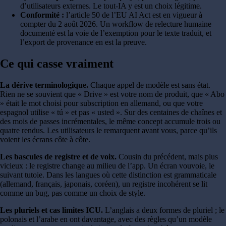
d’utilisateurs externes. Le tout-IA y est un choix légitime.
Conformité :
l’article 50 de l’EU AI Act est en vigueur à
compter du 2 août 2026. Un workflow de relecture humaine
documenté est la voie de l’exemption pour le texte traduit, et
l’export de provenance en est la preuve.
Ce qui casse vraiment
La dérive terminologique.
Chaque appel de modèle est sans état.
Rien ne se souvient que « Drive » est votre nom de produit, que « Abo
» était le mot choisi pour subscription en allemand, ou que votre
espagnol utilise « tú » et pas « usted ». Sur des centaines de chaînes et
des mois de passes incrémentales, le même concept accumule trois ou
quatre rendus. Les utilisateurs le remarquent avant vous, parce qu’ils
voient les écrans côte à côte.
Les bascules de registre et de voix.
Cousin du précédent, mais plus
vicieux : le registre change au milieu de l’app. Un écran vouvoie, le
suivant tutoie. Dans les langues où cette distinction est grammaticale
(allemand, français, japonais, coréen), un registre incohérent se lit
comme un bug, pas comme un choix de style.
Les pluriels et cas limites ICU.
L’anglais a deux formes de pluriel ; le
polonais et l’arabe en ont davantage, avec des règles qu’un modèle