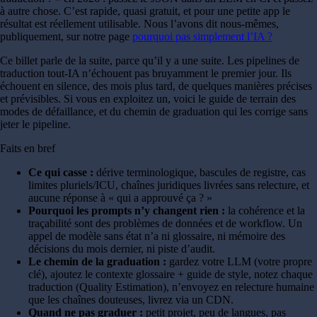
à autre chose. C’est rapide, quasi gratuit, et pour une petite app le
résultat est réellement utilisable. Nous l’avons dit nous-mêmes,
publiquement, sur notre page
pourquoi pas simplement l’IA ?
Ce billet parle de la suite, parce qu’il y a une suite. Les pipelines de
traduction tout-IA n’échouent pas bruyamment le premier jour. Ils
échouent en silence, des mois plus tard, de quelques manières précises
et prévisibles. Si vous en exploitez un, voici le guide de terrain des
modes de défaillance, et du chemin de graduation qui les corrige sans
jeter le pipeline.
Faits en bref
Ce qui casse :
dérive terminologique, bascules de registre, cas
limites pluriels/ICU, chaînes juridiques livrées sans relecture, et
aucune réponse à « qui a approuvé ça ? »
Pourquoi les prompts n’y changent rien :
la cohérence et la
traçabilité sont des problèmes de données et de workflow. Un
appel de modèle sans état n’a ni glossaire, ni mémoire des
décisions du mois dernier, ni piste d’audit.
Le chemin de la graduation :
gardez votre LLM (votre propre
clé), ajoutez le contexte glossaire + guide de style, notez chaque
traduction (Quality Estimation), n’envoyez en relecture humaine
que les chaînes douteuses, livrez via un CDN.
Quand ne pas graduer :
petit projet, peu de langues, pas