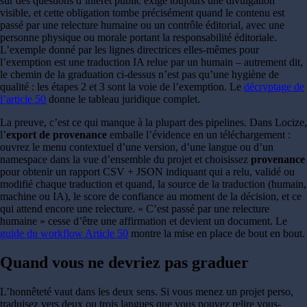
sur des questions d’intérêt public exige toujours une divulgation
visible, et cette obligation tombe précisément quand le contenu est
passé par une relecture humaine ou un contrôle éditorial, avec une
personne physique ou morale portant la responsabilité éditoriale.
L’exemple donné par les lignes directrices elles-mêmes pour
l’exemption est une traduction IA relue par un humain – autrement dit,
le chemin de la graduation ci-dessus n’est pas qu’une hygiène de
qualité : les étapes 2 et 3 sont la voie de l’exemption. Le
décryptage de
l’article 50
donne le tableau juridique complet.
La preuve, c’est ce qui manque à la plupart des pipelines. Dans Locize,
l’
export de provenance
emballe l’évidence en un téléchargement :
ouvrez le menu contextuel d’une version, d’une langue ou d’un
namespace dans la vue d’ensemble du projet et choisissez
provenance
pour obtenir un rapport CSV + JSON indiquant qui a relu, validé ou
modifié chaque traduction et quand, la source de la traduction (humain,
machine ou IA), le score de confiance au moment de la décision, et ce
qui attend encore une relecture. « C’est passé par une relecture
humaine » cesse d’être une affirmation et devient un document. Le
guide du workflow Article 50
montre la mise en place de bout en bout.
Quand vous ne devriez pas graduer
L’honnêteté vaut dans les deux sens. Si vous menez un projet perso,
traduisez vers deux ou trois langues que vous pouvez relire vous-