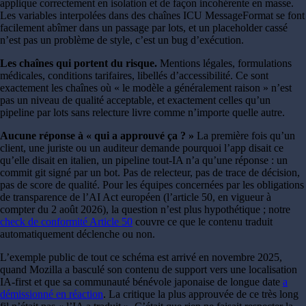
applique correctement en isolation et de façon incohérente en masse.
Les variables interpolées dans des chaînes ICU MessageFormat se font
facilement abîmer dans un passage par lots, et un placeholder cassé
n’est pas un problème de style, c’est un bug d’exécution.
Les chaînes qui portent du risque.
Mentions légales, formulations
médicales, conditions tarifaires, libellés d’accessibilité. Ce sont
exactement les chaînes où « le modèle a généralement raison » n’est
pas un niveau de qualité acceptable, et exactement celles qu’un
pipeline par lots sans relecture livre comme n’importe quelle autre.
Aucune réponse à « qui a approuvé ça ? »
La première fois qu’un
client, une juriste ou un auditeur demande pourquoi l’app disait ce
qu’elle disait en italien, un pipeline tout-IA n’a qu’une réponse : un
commit git signé par un bot. Pas de relecteur, pas de trace de décision,
pas de score de qualité. Pour les équipes concernées par les obligations
de transparence de l’AI Act européen (l’article 50, en vigueur à
compter du 2 août 2026), la question n’est plus hypothétique ; notre
check de conformité Article 50
couvre ce que le contenu traduit
automatiquement déclenche ou non.
L’exemple public de tout ce schéma est arrivé en novembre 2025,
quand Mozilla a basculé son contenu de support vers une localisation
IA-first et que sa communauté bénévole japonaise de longue date
a
démissionné en réaction
. La critique la plus approuvée de ce très long