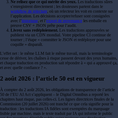
Ne relisez que ce qui mérite des yeux.
Les traductions sûres
s’enregistrent directement ; les douteuses partent dans le
workflow de relecture
, où un relecteur les voit en contexte sur
l’application. Les décisions accepter/refuser sont consignées
avec l’
historique
, et l’
export de provenance
les emballe en
preuve CSV + JSON prête pour l’audit.
Livrez sans redéploiement.
Les traductions approuvées se
publient via un CDN mondial. Votre pipeline CI continue de
tourner ; l’étape « committer le JSON et redéployer pour une
coquille » disparaît.
L’effet net : le même LLM fait le même travail, mais la terminologie
cesse de dériver, les chaînes à risque passent devant des yeux humains,
et chaque traduction en production sait répondre à « qui a approuvé ça,
et avec quelle confiance ? ».
2 août 2026 : l’article 50 est en vigueur
À compter du 2 août 2026, les obligations de transparence de l’article
50 de l’EU AI Act s’appliquent – le Digital Omnibus a reporté les
chapitres haut risque, pas celles-ci. Les lignes directrices finales de la
Commission (20 juillet 2026) ont tranché ce que cela signifie pour la
traduction : les traductions IA fidèles sont exemptées du marquage
lisible par machine, mais le texte traduit par IA qui informe le public