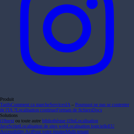
Produit
Tarifs
Comment ça marche
Services
IA
–
Pourquoi ne pas se contenter
de l'IA ?
Localisation continue
Formats de fichiers
Docs
Solutions
i18next
ou toute autre
bibliothèque i18n
Localisation
JavaScript
Localisation de sites web
Localisation logicielle
EU
Accessibility Act
Pour votre équipe
Multi-tenant