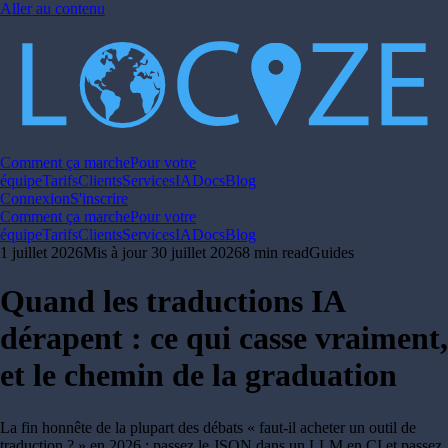
Aller au contenu
Comment ça marche
Pour votre
équipe
Tarifs
Clients
Services
IA
Docs
Blog
Connexion
S'inscrire
Comment ça marche
Pour votre
équipe
Tarifs
Clients
Services
IA
Docs
Blog
1 juillet 2026
Mis à jour
30 juillet 2026
8 min read
Guides
Quand les traductions IA
dérapent : ce qui casse vraiment,
et le chemin de la graduation
La fin honnête de la plupart des débats « faut-il acheter un outil de
traduction ? » en 2026 : passez le JSON dans un LLM en CI et passez