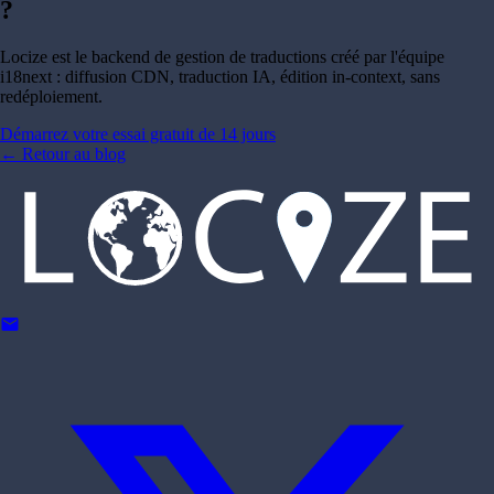
?
Locize est le backend de gestion de traductions créé par l'équipe
i18next : diffusion CDN, traduction IA, édition in-context, sans
redéploiement.
Démarrez votre essai gratuit de 14 jours
←
Retour au blog
mail