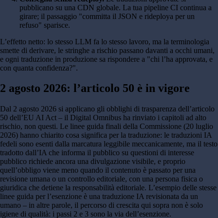
pubblicano su una CDN globale. La tua pipeline CI continua a
girare; il passaggio "committa il JSON e rideploya per un
refuso" sparisce.
L’effetto netto: lo stesso LLM fa lo stesso lavoro, ma la terminologia
smette di derivare, le stringhe a rischio passano davanti a occhi umani,
e ogni traduzione in produzione sa rispondere a "chi l’ha approvata, e
con quanta confidenza?".
2 agosto 2026: l’articolo 50 è in vigore
Dal 2 agosto 2026 si applicano gli obblighi di trasparenza dell’articolo
50 dell’EU AI Act – il Digital Omnibus ha rinviato i capitoli ad alto
rischio, non questi. Le linee guida finali della Commissione (20 luglio
2026) hanno chiarito cosa significa per la traduzione: le traduzioni IA
fedeli sono esenti dalla marcatura leggibile meccanicamente, ma il testo
tradotto dall’IA che informa il pubblico su questioni di interesse
pubblico richiede ancora una divulgazione visibile, e proprio
quell’obbligo viene meno quando il contenuto è passato per una
revisione umana o un controllo editoriale, con una persona fisica o
giuridica che detiene la responsabilità editoriale. L’esempio delle stesse
linee guida per l’esenzione è una traduzione IA revisionata da un
umano – in altre parole, il percorso di crescita qui sopra non è solo
igiene di qualità: i passi 2 e 3 sono la via dell’esenzione.