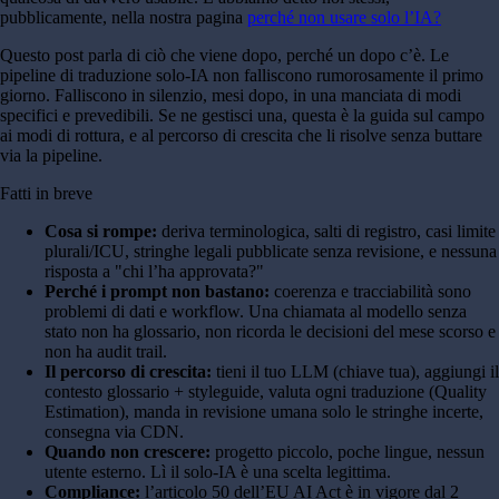
pubblicamente, nella nostra pagina
perché non usare solo l’IA?
Questo post parla di ciò che viene dopo, perché un dopo c’è. Le
pipeline di traduzione solo-IA non falliscono rumorosamente il primo
giorno. Falliscono in silenzio, mesi dopo, in una manciata di modi
specifici e prevedibili. Se ne gestisci una, questa è la guida sul campo
ai modi di rottura, e al percorso di crescita che li risolve senza buttare
via la pipeline.
Fatti in breve
Cosa si rompe:
deriva terminologica, salti di registro, casi limite
plurali/ICU, stringhe legali pubblicate senza revisione, e nessuna
risposta a "chi l’ha approvata?"
Perché i prompt non bastano:
coerenza e tracciabilità sono
problemi di dati e workflow. Una chiamata al modello senza
stato non ha glossario, non ricorda le decisioni del mese scorso e
non ha audit trail.
Il percorso di crescita:
tieni il tuo LLM (chiave tua), aggiungi il
contesto glossario + styleguide, valuta ogni traduzione (Quality
Estimation), manda in revisione umana solo le stringhe incerte,
consegna via CDN.
Quando non crescere:
progetto piccolo, poche lingue, nessun
utente esterno. Lì il solo-IA è una scelta legittima.
Compliance:
l’articolo 50 dell’EU AI Act è in vigore dal 2