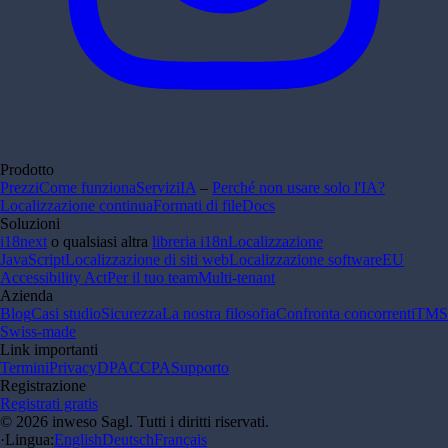
Prodotto
Prezzi
Come funziona
Servizi
IA
–
Perché non usare solo l'IA?
Localizzazione continua
Formati di file
Docs
Soluzioni
i18next
o qualsiasi altra
libreria i18n
Localizzazione
JavaScript
Localizzazione di siti web
Localizzazione software
EU
Accessibility Act
Per il tuo team
Multi-tenant
Azienda
Blog
Casi studio
Sicurezza
La nostra filosofia
Confronta concorrenti
TMS
Swiss-made
Link importanti
Termini
Privacy
DPA
CCPA
Supporto
Registrazione
Registrati gratis
© 2026 inweso Sagl. Tutti i diritti riservati.
·
Lingua
:
English
Deutsch
Français