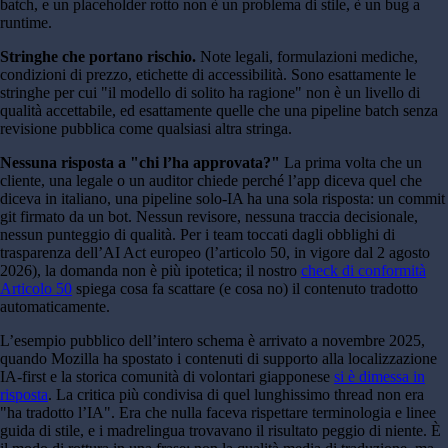
batch, e un placeholder rotto non è un problema di stile, è un bug a
runtime.
Stringhe che portano rischio.
Note legali, formulazioni mediche,
condizioni di prezzo, etichette di accessibilità. Sono esattamente le
stringhe per cui "il modello di solito ha ragione" non è un livello di
qualità accettabile, ed esattamente quelle che una pipeline batch senza
revisione pubblica come qualsiasi altra stringa.
Nessuna risposta a "chi l’ha approvata?"
La prima volta che un
cliente, una legale o un auditor chiede perché l’app diceva quel che
diceva in italiano, una pipeline solo-IA ha una sola risposta: un commit
git firmato da un bot. Nessun revisore, nessuna traccia decisionale,
nessun punteggio di qualità. Per i team toccati dagli obblighi di
trasparenza dell’AI Act europeo (l’articolo 50, in vigore dal 2 agosto
2026), la domanda non è più ipotetica; il nostro
check di conformità
Articolo 50
spiega cosa fa scattare (e cosa no) il contenuto tradotto
automaticamente.
L’esempio pubblico dell’intero schema è arrivato a novembre 2025,
quando Mozilla ha spostato i contenuti di supporto alla localizzazione
IA-first e la storica comunità di volontari giapponese
si è dimessa in
risposta
. La critica più condivisa di quel lunghissimo thread non era
"ha tradotto l’IA". Era che nulla faceva rispettare terminologia e linee
guida di stile, e i madrelingua trovavano il risultato peggio di niente. È