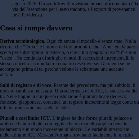
agosto 2026. Un workflow di revisione umana documentato è la
via dell’esenzione per il testo tradotto, e l’export di provenance
ne è l’evidenza.
Cosa si rompe davvero
Deriva terminologica.
Ogni chiamata al modello è senza stato. Nulla
ricorda che "Drive" è il nome del tuo prodotto, che "Abo" era la parola
scelta per subscription in tedesco, o che il tuo spagnolo usa "tú" e non
"usted". Su centinaia di stringhe e mesi di esecuzioni incrementali, lo
stesso concetto accumula tre o quattro rese diverse. Gli utenti se ne
accorgono prima di te, perché vedono le schermate una accanto
all’altra.
Salti di registro e di voce.
Parente del precedente, ma più subdolo: il
registro cambia a metà app. Una schermata dà del lei, la successiva del
tu. Nelle lingue in cui questa distinzione è grammaticale (tedesco,
francese, giapponese, coreano), un registro incoerente si legge come un
difetto, non come una scelta di stile.
Plurali e casi limite ICU.
L’inglese ha due forme plurali; polacco e
arabo ne hanno di più, con regole che un modello applica bene in
isolamento e in modo incoerente in blocco. Le variabili interpolate
nelle stringhe ICU MessageFormat si rovinano facilmente in un giro