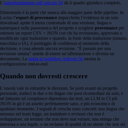
L’
approfondimento sull’articolo 50
dà il quadro giuridico completo.
Dimostrarlo è la parte che manca alla maggior parte delle pipeline. In
Locize l’
export di provenance
impacchetta l’evidenza in un solo
download: aprite il menu contestuale di una versione, lingua o
namespace nella panoramica del progetto e scegliete
provenance
per
ottenere un report CSV + JSON con chi ha revisionato, approvato o
modificato ogni traduzione e quando, la fonte della traduzione (umano,
macchina o IA), il punteggio di confidenza al momento della
decisione, e cosa attende ancora revisione. "È passato per una
revisione umana" smette di essere un’affermazione e diventa un
documento. La
guida al workflow Articolo 50
mostra la
configurazione end-to-end.
Quando non dovresti crescere
L’onestà vale in entrambe le direzioni. Se porti avanti un progetto
personale, traduci in due o tre lingue che puoi ricontrollare da solo, e
né fatturato né compliance dipendono dai testi, un LLM in CI più
JSON in git è un assetto perfettamente sano, e più economico di
qualsiasi strumento. I segnali di crescita sono concreti: una lingua che
nessuno nel team legge, un traduttore o revisore che non è
sviluppatore, un termine che non deve mai variare, una stringa che
interessa a una legale, o un reclamo di qualità di un utente che non sei