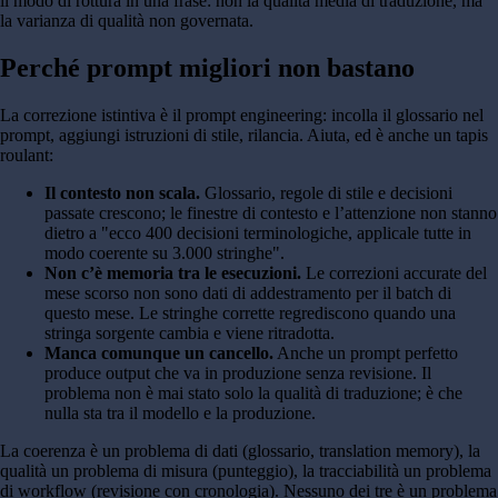
il modo di rottura in una frase: non la qualità media di traduzione, ma
la varianza di qualità non governata.
Perché prompt migliori non bastano
La correzione istintiva è il prompt engineering: incolla il glossario nel
prompt, aggiungi istruzioni di stile, rilancia. Aiuta, ed è anche un tapis
roulant:
Il contesto non scala.
Glossario, regole di stile e decisioni
passate crescono; le finestre di contesto e l’attenzione non stanno
dietro a "ecco 400 decisioni terminologiche, applicale tutte in
modo coerente su 3.000 stringhe".
Non c’è memoria tra le esecuzioni.
Le correzioni accurate del
mese scorso non sono dati di addestramento per il batch di
questo mese. Le stringhe corrette regrediscono quando una
stringa sorgente cambia e viene ritradotta.
Manca comunque un cancello.
Anche un prompt perfetto
produce output che va in produzione senza revisione. Il
problema non è mai stato solo la qualità di traduzione; è che
nulla sta tra il modello e la produzione.
La coerenza è un problema di dati (glossario, translation memory), la
qualità un problema di misura (punteggio), la tracciabilità un problema
di workflow (revisione con cronologia). Nessuno dei tre è un problema