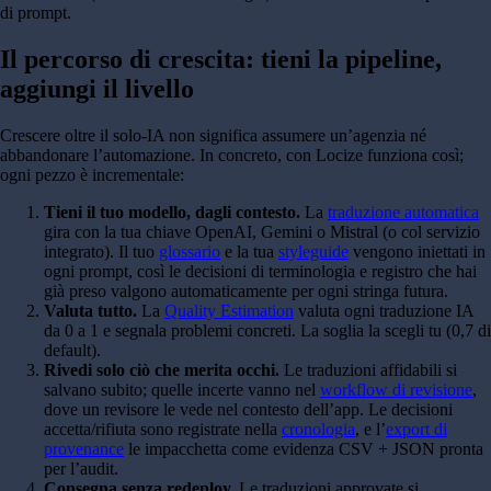
di prompt.
Il percorso di crescita: tieni la pipeline,
aggiungi il livello
Crescere oltre il solo-IA non significa assumere un’agenzia né
abbandonare l’automazione. In concreto, con Locize funziona così;
ogni pezzo è incrementale:
Tieni il tuo modello, dagli contesto.
La
traduzione automatica
gira con la tua chiave OpenAI, Gemini o Mistral (o col servizio
integrato). Il tuo
glossario
e la tua
styleguide
vengono iniettati in
ogni prompt, così le decisioni di terminologia e registro che hai
già preso valgono automaticamente per ogni stringa futura.
Valuta tutto.
La
Quality Estimation
valuta ogni traduzione IA
da 0 a 1 e segnala problemi concreti. La soglia la scegli tu (0,7 di
default).
Rivedi solo ciò che merita occhi.
Le traduzioni affidabili si
salvano subito; quelle incerte vanno nel
workflow di revisione
,
dove un revisore le vede nel contesto dell’app. Le decisioni
accetta/rifiuta sono registrate nella
cronologia
, e l’
export di
provenance
le impacchetta come evidenza CSV + JSON pronta
per l’audit.
Consegna senza redeploy.
Le traduzioni approvate si