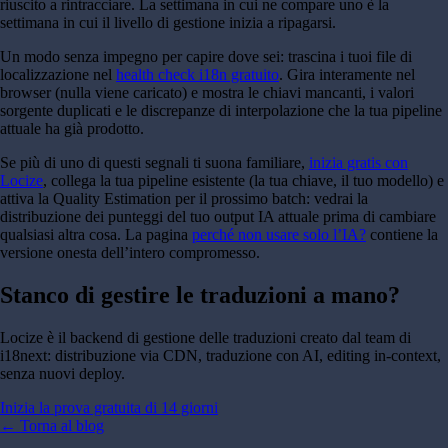
riuscito a rintracciare. La settimana in cui ne compare uno è la
settimana in cui il livello di gestione inizia a ripagarsi.
Un modo senza impegno per capire dove sei: trascina i tuoi file di
localizzazione nel
health check i18n gratuito
. Gira interamente nel
browser (nulla viene caricato) e mostra le chiavi mancanti, i valori
sorgente duplicati e le discrepanze di interpolazione che la tua pipeline
attuale ha già prodotto.
Se più di uno di questi segnali ti suona familiare,
inizia gratis con
Locize
, collega la tua pipeline esistente (la tua chiave, il tuo modello) e
attiva la Quality Estimation per il prossimo batch: vedrai la
distribuzione dei punteggi del tuo output IA attuale prima di cambiare
qualsiasi altra cosa. La pagina
perché non usare solo l’IA?
contiene la
versione onesta dell’intero compromesso.
Stanco di gestire le traduzioni a mano?
Locize è il backend di gestione delle traduzioni creato dal team di
i18next: distribuzione via CDN, traduzione con AI, editing in-context,
senza nuovi deploy.
Inizia la prova gratuita di 14 giorni
←
Torna al blog