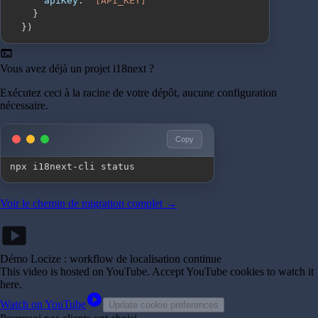
apiKey
:
'[API_KEY]'
}
}
)
terminal
Vous avez déjà un projet i18next ?
Exécutez ceci à la racine de votre dépôt, aucune configuration
nécessaire.
Copy
npx i18next-cli status
Voir le chemin de migration complet →
smart_display
Démo Locize : workflow de localisation continue
This video is hosted on YouTube
. Accept YouTube cookies to watch it
here.
play_circle
Watch on YouTube
Update cookie preferences