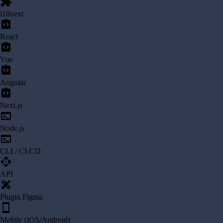
extension
i18next
integration_instructions
React
integration_instructions
Vue
integration_instructions
Angular
integration_instructions
Next.js
terminal
Node.js
terminal
CLI / CI-CD
api
API
design_services
Plugin Figma
smartphone
Mobile (iOS/Android)