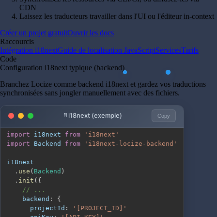
CDN
Laissez les traducteurs travailler dans l'UI ou l'éditeur in-context
Créer un projet gratuit
Ouvrir les docs
Raccourcis
Intégration i18next
Guide de localisation JavaScript
Services
Tarifs
Code
Configuration i18next typique (backend)
Branchez Locize comme backend i18next et gardez vos traductions
synchronisées sans jongler manuellement avec des fichiers.
i18next (exemple)
Copy
import
i18next
from
'i18next'
import
Backend
from
'i18next-locize-backend'
.
use
(
Backend
)
.
init
(
{
// ...
backend
:
{
projectId
:
'[PROJECT_ID]'