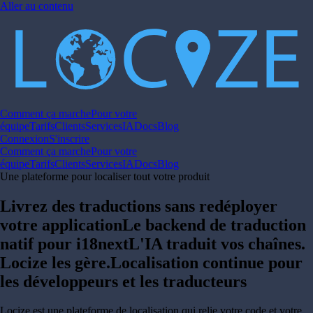
Aller au contenu
Comment ça marche
Pour votre
équipe
Tarifs
Clients
Services
IA
Docs
Blog
Connexion
S'inscrire
Comment ça marche
Pour votre
équipe
Tarifs
Clients
Services
IA
Docs
Blog
Une plateforme pour localiser tout votre produit
Livrez des traductions sans redéployer
votre application
Le backend de traduction
natif pour i18next
L'IA traduit vos chaînes.
Locize les gère.
Localisation continue pour
les développeurs et les traducteurs
Locize est une plateforme de localisation qui relie votre code et votre