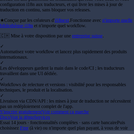
configuration i18n aux traducteurs, et qui livre les mises à jour de
traduction en continu, sans bloquer vos releases.
★
Conçue par les créateurs d'
i18next
.
Fonctionne avec
n'importe quelle
bibliothèque i18n
et n'importe quel workflow.
🇨🇭 Mise à votre disposition par une
entreprise suisse
.
✓
Automatisez votre workflow et lancez plus rapidement des produits
internationaux.
✓
Les développeurs gardent la main dans le code/CI ; les traducteurs
travaillent dans une UI dédiée.
✓
Workflows de relecture et versions : visibilité pour les responsables
techniques, le produit et la localisation.
✓
Livraison via CDN/API : les mises à jour de traduction ne nécessitent
pas un redéploiement complet de l'app.
S'inscrire gratuitement
Voir comment ça marche
Docs
Voir la démo
Services
Essai 14 jours · fonctionnalités complètes · sans carte bancaire
Puis
choisissez
Free
(à vie) ou n'importe quel plan payant, à vous de voir