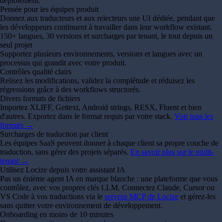
déploiement.
Pensée pour les équipes produit
Donnez aux traducteurs et aux relecteurs une UI dédiée, pendant que
les développeurs continuent à travailler dans leur workflow existant.
150+ langues, 30 versions et surcharges par tenant, le tout depuis un
seul projet
Supportez plusieurs environnements, versions et langues avec un
processus qui grandit avec votre produit.
Contrôles qualité clairs
Relisez les modifications, validez la complétude et réduisez les
régressions grâce à des workflows structurés.
Divers formats de fichiers
Importez XLIFF, Gettext, Android strings, RESX, Fluent et bien
d'autres. Exportez dans le format requis par votre stack.
Voir tous les
formats →
Surcharges de traduction par client
Les équipes SaaS peuvent donner à chaque client sa propre couche de
traduction, sans gérer des projets séparés.
En savoir plus sur le multi-
tenant →
Utilisez Locize depuis votre assistant IA
Pas un énième agent IA en marque blanche : une plateforme que vous
contrôlez, avec vos propres clés LLM. Connectez Claude, Cursor ou
VS Code à vos traductions via le
serveur MCP de Locize
et gérez-les
sans quitter votre environnement de développement.
Onboarding en moins de 10 minutes