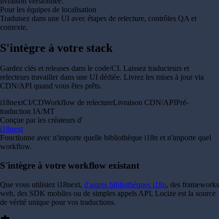
livraison versionnée.
Pour les équipes de localisation
Traduisez dans une UI avec étapes de relecture, contrôles QA et
contexte.
S'intègre à votre stack
Gardez clés et releases dans le code/CI. Laissez traducteurs et
relecteurs travailler dans une UI dédiée. Livrez les mises à jour via
CDN/API quand vous êtes prêts.
i18next
CI/CD
Workflow de relecture
Livraison CDN/API
Pré-
traduction IA/MT
Conçue par les créateurs d'
i18next
Fonctionne avec n'importe quelle bibliothèque i18n et n'importe quel
workflow.
S'intègre à votre workflow existant
Que vous utilisiez i18next,
d'autres bibliothèques i18n
, des frameworks
web, des SDK mobiles ou de simples appels API, Locize est la source
de vérité unique pour vos traductions.