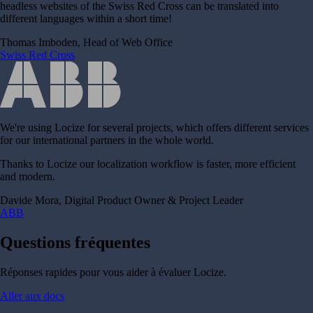
headless websites of the Swiss Red Cross can be translated into
different languages within a short time!
Thomas Imboden, Head of Web Office
Swiss Red Cross
We're using Locize for several projects, which offers different services
for our international partners in the whole world.
Thanks to Locize our localization workflow is faster, more efficient
and modern.
Davide Mora, Digital Product Owner & Project Leader
ABB
Questions fréquentes
Réponses rapides pour vous aider à évaluer Locize.
Aller aux docs