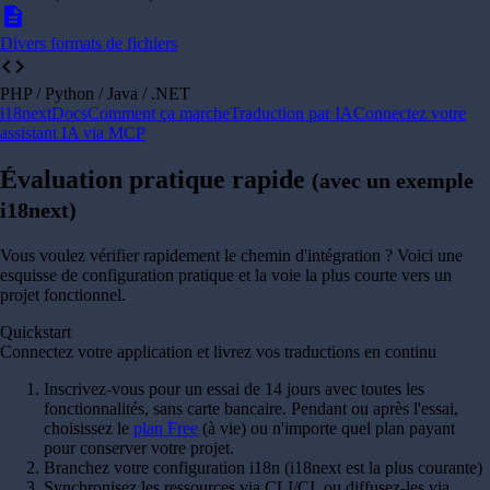
description
Divers formats de fichiers
code
PHP / Python / Java / .NET
i18next
Docs
Comment ça marche
Traduction par IA
Connectez votre
assistant IA via MCP
Évaluation pratique rapide
(avec un exemple
i18next)
Vous voulez vérifier rapidement le chemin d'intégration ? Voici une
esquisse de configuration pratique et la voie la plus courte vers un
projet fonctionnel.
Quickstart
Connectez votre application et livrez vos traductions en continu
Inscrivez-vous pour un essai de 14 jours avec toutes les
fonctionnalités, sans carte bancaire. Pendant ou après l'essai,
choisissez le
plan Free
(à vie) ou n'importe quel plan payant
pour conserver votre projet.
Branchez votre configuration i18n (i18next est la plus courante)
Synchronisez les ressources via CLI/CI, ou diffusez-les via