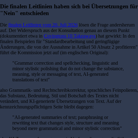
Die finalen Leitlinien haben sich bei Übersetzungen für
"Nein" entschieden
Die
finalen Leitlinien vom 20. Juli 2026
lösen die Frage andersherum
auf. Der Widerspruch aus der Konsultation genau an diesem Punkt
(dokumentiert etwa in
Covingtons 10 Takeaways
) hat gewirkt: In den
finalen Beispielen für "Standardbearbeitung und geringfügige
Änderungen, die von der Ausnahme in Artikel 50 Absatz 2 profitieren"
führt die Kommission jetzt auf (im englischen Original):
"Grammar correction and spellchecking, linguistic and
minor stylistic polishing that do not change the substance,
meaning, style or messaging of text, AI-generated
translations of text"
also Grammatik- und Rechtschreibkorrektur, sprachliches Feinpolieren,
das Substanz, Bedeutung, Stil und Botschaft des Textes nicht
verändert, und KI-generierte Übersetzungen von Text. Auf der
kennzeichnungspflichtigen Seite bleibt dagegen:
"AI-generated summaries of text; paraphrasing or
rewriting text that changes style, structure and meaning
beyond mere grammatical and minor stylistic correction"