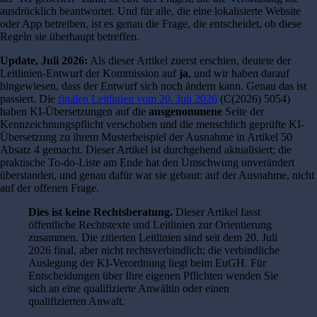
ausdrücklich beantwortet. Und für alle, die eine lokalisierte Website
oder App betreiben, ist es genau die Frage, die entscheidet, ob diese
Regeln sie überhaupt betreffen.
Update, Juli 2026:
Als dieser Artikel zuerst erschien, deutete der
Leitlinien-Entwurf der Kommission auf
ja
, und wir haben darauf
hingewiesen, dass der Entwurf sich noch ändern kann. Genau das ist
passiert. Die
finalen Leitlinien vom 20. Juli 2026
(C(2026) 5054)
haben KI-Übersetzungen auf die
ausgenommene
Seite der
Kennzeichnungspflicht verschoben und die menschlich geprüfte KI-
Übersetzung zu ihrem Musterbeispiel der Ausnahme in Artikel 50
Absatz 4 gemacht. Dieser Artikel ist durchgehend aktualisiert; die
praktische To-do-Liste am Ende hat den Umschwung unverändert
überstanden, und genau dafür war sie gebaut: auf der Ausnahme, nicht
auf der offenen Frage.
Dies ist keine Rechtsberatung.
Dieser Artikel fasst
öffentliche Rechtstexte und Leitlinien zur Orientierung
zusammen. Die zitierten Leitlinien sind seit dem 20. Juli
2026 final, aber nicht rechtsverbindlich; die verbindliche
Auslegung der KI-Verordnung liegt beim EuGH. Für
Entscheidungen über Ihre eigenen Pflichten wenden Sie
sich an eine qualifizierte Anwältin oder einen
qualifizierten Anwalt.