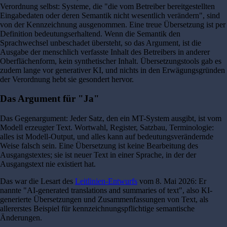
Verordnung selbst: Systeme, die "die vom Betreiber bereitgestellten
Eingabedaten oder deren Semantik nicht wesentlich verändern", sind
von der Kennzeichnung ausgenommen. Eine treue Übersetzung ist per
Definition bedeutungserhaltend. Wenn die Semantik den
Sprachwechsel unbeschadet übersteht, so das Argument, ist die
Ausgabe der menschlich verfasste Inhalt des Betreibers in anderer
Oberflächenform, kein synthetischer Inhalt. Übersetzungstools gab es
zudem lange vor generativer KI, und nichts in den Erwägungsgründen
der Verordnung hebt sie gesondert hervor.
Das Argument für "Ja"
Das Gegenargument: Jeder Satz, den ein MT-System ausgibt, ist vom
Modell erzeugter Text. Wortwahl, Register, Satzbau, Terminologie:
alles ist Modell-Output, und alles kann auf bedeutungsverändernde
Weise falsch sein. Eine Übersetzung ist keine Bearbeitung des
Ausgangstextes; sie ist neuer Text in einer Sprache, in der der
Ausgangstext nie existiert hat.
Das war die Lesart des
Leitlinien-Entwurfs
vom 8. Mai 2026: Er
nannte "AI-generated translations and summaries of text", also KI-
generierte Übersetzungen und Zusammenfassungen von Text, als
allererstes Beispiel für kennzeichnungspflichtige semantische
Änderungen.