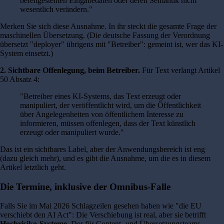
bereitgestellten Eingabedaten oder deren Semantik nicht
wesentlich verändern."
Merken Sie sich diese Ausnahme. In ihr steckt die gesamte Frage der
maschinellen Übersetzung. (Die deutsche Fassung der Verordnung
übersetzt "deployer" übrigens mit "Betreiber": gemeint ist, wer das KI-
System einsetzt.)
2. Sichtbare Offenlegung, beim Betreiber.
Für Text verlangt Artikel
50 Absatz 4:
"Betreiber eines KI-Systems, das Text erzeugt oder
manipuliert, der veröffentlicht wird, um die Öffentlichkeit
über Angelegenheiten von öffentlichem Interesse zu
informieren, müssen offenlegen, dass der Text künstlich
erzeugt oder manipuliert wurde."
Das ist ein sichtbares Label, aber der Anwendungsbereich ist eng
(dazu gleich mehr), und es gibt die Ausnahme, um die es in diesem
Artikel letztlich geht.
Die Termine, inklusive der Omnibus-Falle
Falls Sie im Mai 2026 Schlagzeilen gesehen haben wie "die EU
verschiebt den AI Act": Die Verschiebung ist real, aber sie betrifft
Hochrisiko-Systeme
. Der für Content- und Übersetzungsteams