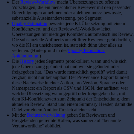
Der
Review-Workflow
macht Übersetzungen zu offenen
Vorschlägen, die ein menschlicher Reviewer mit den passenden
Berechtigungen annehmen oder ablehnen muss: bewusste,
substanzielle Auseinandersetzung, pro Segment.
Quality Estimation
bewertet jede KI-Übersetzung mit einem
Konfidenzwert, und der Review-AI-Workflow leitet
Übersetzungen mit niedriger Konfidenz automatisch ins Review.
Die substanzielle Aufmerksamkeit Ihrer Reviewer geht dorthin,
wo die KI am unsichersten ist, statt sich dünn über alles zu
verteilen. (Hintergrund in der
Quality-Estimation-
Ankündigung
.)
Die
History
jedes Segments protokolliert, wann und wie sich
jede Übersetzung geändert hat und wer sie geändert oder
freigegeben hat. "Das wurde menschlich geprüft" wird damit
zeigbar, nicht nur behauptbar. Der Provenance-Export bündelt
diese Nachweise in einer Aktion, pro Version, Sprache oder
Namespace: ein Report als CSV und JSON, der auflistet, wer
welche Übersetzung wann geprüft oder freigegeben hat, mit
dem KI-Konfidenzwert zum Zeitpunkt der Entscheidung, dem
aktuellen Review-Stand und einem Summary-Header, damit die
Datei vor einem Auditor für sich alleine steht.
Mit der
Benutzerverwaltung
geben Sie Reviewern und
Freigebenden getrennte Rollen, was sauber auf "benannte
Verantwortliche" abbildet.