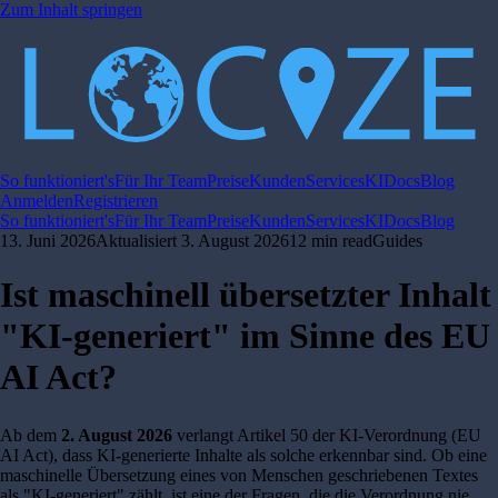
Zum Inhalt springen
So funktioniert's
Für Ihr Team
Preise
Kunden
Services
KI
Docs
Blog
Anmelden
Registrieren
So funktioniert's
Für Ihr Team
Preise
Kunden
Services
KI
Docs
Blog
13. Juni 2026
Aktualisiert
3. August 2026
12 min read
Guides
Ist maschinell übersetzter Inhalt
"KI-generiert" im Sinne des EU
AI Act?
Ab dem
2. August 2026
verlangt Artikel 50 der KI-Verordnung (EU
AI Act), dass KI-generierte Inhalte als solche erkennbar sind. Ob eine
maschinelle Übersetzung eines von Menschen geschriebenen Textes
als "KI-generiert" zählt, ist eine der Fragen, die die Verordnung nie