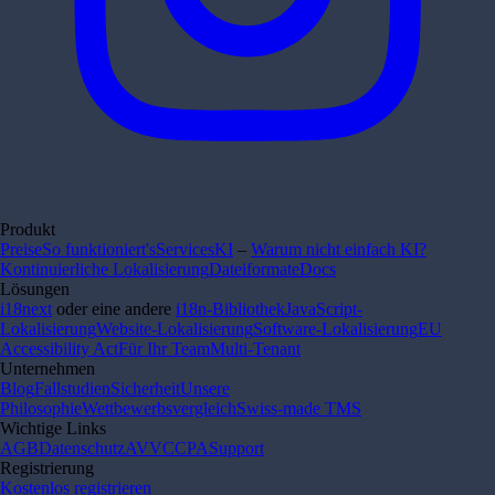
Produkt
Preise
So funktioniert's
Services
KI
–
Warum nicht einfach KI?
Kontinuierliche Lokalisierung
Dateiformate
Docs
Lösungen
i18next
oder eine andere
i18n-Bibliothek
JavaScript-
Lokalisierung
Website-Lokalisierung
Software-Lokalisierung
EU
Accessibility Act
Für Ihr Team
Multi-Tenant
Unternehmen
Blog
Fallstudien
Sicherheit
Unsere
Philosophie
Wettbewerbsvergleich
Swiss-made TMS
Wichtige Links
AGB
Datenschutz
AVV
CCPA
Support
Registrierung
Kostenlos registrieren