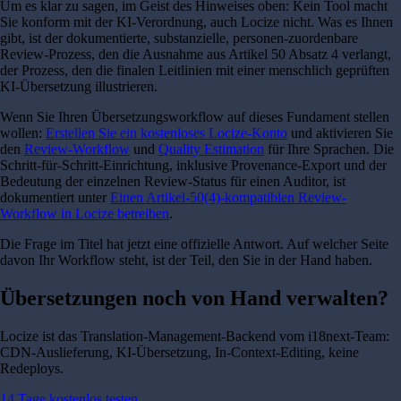
Um es klar zu sagen, im Geist des Hinweises oben: Kein Tool macht
Sie konform mit der KI-Verordnung, auch Locize nicht. Was es Ihnen
gibt, ist der dokumentierte, substanzielle, personen-zuordenbare
Review-Prozess, den die Ausnahme aus Artikel 50 Absatz 4 verlangt,
der Prozess, den die finalen Leitlinien mit einer menschlich geprüften
KI-Übersetzung illustrieren.
Wenn Sie Ihren Übersetzungsworkflow auf dieses Fundament stellen
wollen:
Erstellen Sie ein kostenloses Locize-Konto
und aktivieren Sie
den
Review-Workflow
und
Quality Estimation
für Ihre Sprachen. Die
Schritt-für-Schritt-Einrichtung, inklusive Provenance-Export und der
Bedeutung der einzelnen Review-Status für einen Auditor, ist
dokumentiert unter
Einen Artikel-50(4)-kompatiblen Review-
Workflow in Locize betreiben
.
Die Frage im Titel hat jetzt eine offizielle Antwort. Auf welcher Seite
davon Ihr Workflow steht, ist der Teil, den Sie in der Hand haben.
Übersetzungen noch von Hand verwalten?
Locize ist das Translation-Management-Backend vom i18next-Team:
CDN-Auslieferung, KI-Übersetzung, In-Context-Editing, keine
Redeploys.
14 Tage kostenlos testen