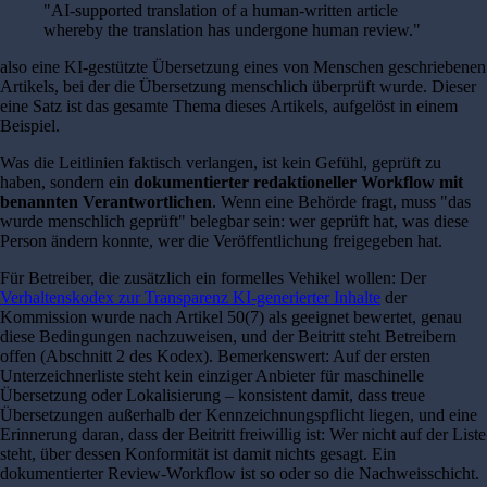
"AI-supported translation of a human-written article
whereby the translation has undergone human review."
also eine KI-gestützte Übersetzung eines von Menschen geschriebenen
Artikels, bei der die Übersetzung menschlich überprüft wurde. Dieser
eine Satz ist das gesamte Thema dieses Artikels, aufgelöst in einem
Beispiel.
Was die Leitlinien faktisch verlangen, ist kein Gefühl, geprüft zu
haben, sondern ein
dokumentierter redaktioneller Workflow mit
benannten Verantwortlichen
. Wenn eine Behörde fragt, muss "das
wurde menschlich geprüft" belegbar sein: wer geprüft hat, was diese
Person ändern konnte, wer die Veröffentlichung freigegeben hat.
Für Betreiber, die zusätzlich ein formelles Vehikel wollen: Der
Verhaltenskodex zur Transparenz KI-generierter Inhalte
der
Kommission wurde nach Artikel 50(7) als geeignet bewertet, genau
diese Bedingungen nachzuweisen, und der Beitritt steht Betreibern
offen (Abschnitt 2 des Kodex). Bemerkenswert: Auf der ersten
Unterzeichnerliste steht kein einziger Anbieter für maschinelle
Übersetzung oder Lokalisierung – konsistent damit, dass treue
Übersetzungen außerhalb der Kennzeichnungspflicht liegen, und eine
Erinnerung daran, dass der Beitritt freiwillig ist: Wer nicht auf der Liste
steht, über dessen Konformität ist damit nichts gesagt. Ein
dokumentierter Review-Workflow ist so oder so die Nachweisschicht.