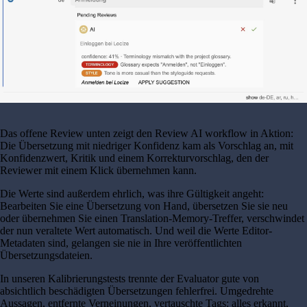
Das offene Review unten zeigt den Review AI workflow in Aktion:
Die Übersetzung mit niedriger Konfidenz kam als Vorschlag an, mit
Konfidenzwert, Kritik und einem Korrekturvorschlag, den der
Reviewer mit einem Klick übernehmen kann.
Die Werte sind außerdem ehrlich, was ihre Gültigkeit angeht:
Bearbeiten Sie eine Übersetzung von Hand, übersetzen Sie sie neu
oder übernehmen Sie einen Translation-Memory-Treffer, verschwindet
der nun veraltete Wert automatisch. Und weil die Werte Editor-
Metadaten sind, gelangen sie nie in Ihre veröffentlichten
Übersetzungsdateien.
In unseren Kalibrierungstests trennte der Evaluator gute von
absichtlich beschädigten Übersetzungen fehlerfrei. Umgedrehte
Aussagen, entfernte Verneinungen, vertauschte Tags: alles erkannt,