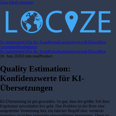
Zum Inhalt springen
So funktioniert's
Für Ihr Team
Preise
Kunden
Services
KI
Docs
Blog
Anmelden
Registrieren
So funktioniert's
Für Ihr Team
Preise
Kunden
Services
KI
Docs
Blog
10. Juni 2026
3 min read
Product
Quality Estimation:
Konfidenzwerte für KI-
Übersetzungen
KI-Übersetzung ist gut geworden. So gut, dass der größte Teil ihrer
Ergebnisse unverändert live geht. Das Problem ist der Rest: eine
umgedrehte Verneinung hier, ein falscher Begriff dort, versteckt
irgendwo zwischen tausenden einwandfreien Segmenten. Diese zu