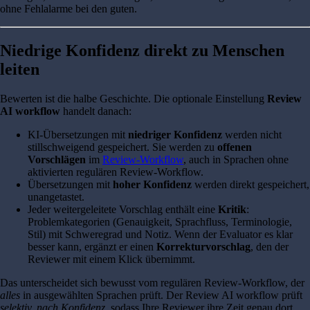
ohne Fehlalarme bei den guten.
Niedrige Konfidenz direkt zu Menschen
leiten
Bewerten ist die halbe Geschichte. Die optionale Einstellung
Review
AI workflow
handelt danach:
KI-Übersetzungen mit
niedriger Konfidenz
werden nicht
stillschweigend gespeichert. Sie werden zu
offenen
Vorschlägen
im
Review-Workflow
, auch in Sprachen ohne
aktivierten regulären Review-Workflow.
Übersetzungen mit
hoher Konfidenz
werden direkt gespeichert,
unangetastet.
Jeder weitergeleitete Vorschlag enthält eine
Kritik
:
Problemkategorien (Genauigkeit, Sprachfluss, Terminologie,
Stil) mit Schweregrad und Notiz. Wenn der Evaluator es klar
besser kann, ergänzt er einen
Korrekturvorschlag
, den der
Reviewer mit einem Klick übernimmt.
Das unterscheidet sich bewusst vom regulären Review-Workflow, der
alles
in ausgewählten Sprachen prüft. Der Review AI workflow prüft
selektiv, nach Konfidenz
, sodass Ihre Reviewer ihre Zeit genau dort