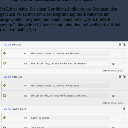
Im Editor sehen Sie einen Konfidenz-Indikator pro Segment, den
genauen Prozentwert mit der Begründung des Evaluators am
ausgewählten Segment und einen neuen Filter
„by AI: needs
review"
, der jede KI-Übersetzung unter dem Schwellwert auflistet
(standardmäßig 0,7).