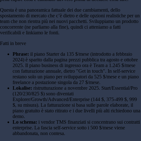
Questa è una panoramica fattuale dei due cambiamenti, dello
spostamento di mercato che c’è dietro e delle opzioni realistiche per un
team che non rientra più nei nuovi pacchetti. Sviluppiamo un prodotto
concorrente (ne parliamo alla fine), quindi ci atteniamo a fatti
verificabili e linkiamo le fonti.
Fatti in breve
Phrase:
il piano Starter da 135 $/mese (introdotto a febbraio
2024) è sparito dalla pagina prezzi pubblica tra agosto e ottobre
2025. Il piano business di ingresso ora è Team a 1.245 $/mese
con fatturazione annuale, dietro "Get in touch". In self-service
restano solo un piano per sviluppatori da 525 $/mese e un piano
freelance a postazione singola da 27 $/mese.
Lokalise:
ristrutturazione a novembre 2025. Start/Essential/Pro
(120/230/825 $) sono diventati
Explorer/Growth/Advanced/Enterprise (144 $, 375-499 $, 999
$, su misura). La fatturazione si basa sulle parole elaborate, il
piano gratuito è stato ritirato e i due livelli più alti richiedono una
demo.
Lo schema:
i vendor TMS finanziati si concentrano sui contratti
enterprise. La fascia self-service sotto i 500 $/mese viene
abbandonata, non contesa.