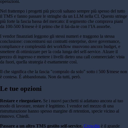
operazioni.
Nel frattempo i progetti più piccoli saltano sempre più spesso del tutto
il TMS e fanno passare le stringhe da un LLM nella CI. Questo stringe
più forte la fascia bassa del mercato: il segmento che comprava piani
da 100-500 $/mese è il primo che il fai-da-te con l’IA assorbe.
I vendor finanziati leggono gli stessi numeri e traggono la stessa
conclusione: concentrarsi sui contratti enterprise, dove governance,
compliance e complessità dei workflow muovono ancora budget, e
smettere di ottimizzare per la coda lunga del self-service. Alzare il
prezzo di ingresso e mettere i livelli dietro una call commerciale: vista
da fuori, quella strategia è esattamente così.
Il che significa che la fascia "compralo da solo" sotto i 500 $/mese non
è contesa. È abbandonata. Non da tutti, però.
Le tue opzioni
Restare e rinegoziare.
Se i nuovi pacchetti si adattano ancora al tuo
modo di lavorare, restare è legittimo. I vendor nel mezzo di una
ristrutturazione hanno spesso margine di retention, specie vicino al
rinnovo. Chiedi.
Passare a un altro TMS gestito self-service.
Crowdin
è il grande