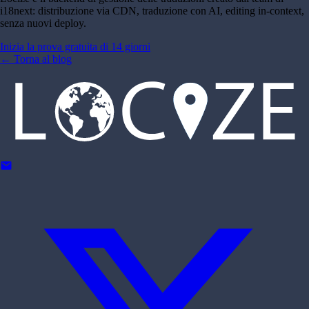
i18next: distribuzione via CDN, traduzione con AI, editing in-context,
senza nuovi deploy.
Inizia la prova gratuita di 14 giorni
←
Torna al blog
mail