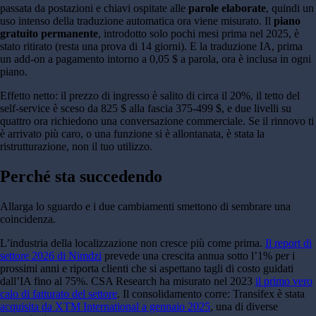
passata da postazioni e chiavi ospitate alle
parole elaborate
, quindi un
uso intenso della traduzione automatica ora viene misurato. Il
piano
gratuito permanente
, introdotto solo pochi mesi prima nel 2025, è
stato ritirato (resta una prova di 14 giorni). E la traduzione IA, prima
un add-on a pagamento intorno a 0,05 $ a parola, ora è inclusa in ogni
piano.
Effetto netto: il prezzo di ingresso è salito di circa il 20%, il tetto del
self-service è sceso da 825 $ alla fascia 375-499 $, e due livelli su
quattro ora richiedono una conversazione commerciale. Se il rinnovo ti
è arrivato più caro, o una funzione si è allontanata, è stata la
ristrutturazione, non il tuo utilizzo.
Perché sta succedendo
Allarga lo sguardo e i due cambiamenti smettono di sembrare una
coincidenza.
L’industria della localizzazione non cresce più come prima.
Il report di
settore 2026 di Nimdzi
prevede una crescita annua sotto l’1% per i
prossimi anni e riporta clienti che si aspettano tagli di costo guidati
dall’IA fino al 75%. CSA Research ha misurato nel 2023
il primo vero
calo di fatturato del settore
. Il consolidamento corre: Transifex è stata
acquisita da XTM International a gennaio 2025
, una di diverse