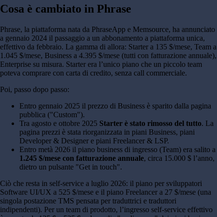
Cosa è cambiato in Phrase
Phrase, la piattaforma nata da PhraseApp e Memsource, ha annunciato
a gennaio 2024 il passaggio a un abbonamento a piattaforma unica,
effettivo da febbraio. La gamma di allora: Starter a 135 $/mese, Team a
1.045 $/mese, Business a 4.395 $/mese (tutti con fatturazione annuale),
Enterprise su misura. Starter era l’unico piano che un piccolo team
poteva comprare con carta di credito, senza call commerciale.
Poi, passo dopo passo:
Entro gennaio 2025 il prezzo di Business è sparito dalla pagina
pubblica ("Custom").
Tra agosto e ottobre 2025
Starter è stato rimosso del tutto
. La
pagina prezzi è stata riorganizzata in piani Business, piani
Developer & Designer e piani Freelancer & LSP.
Entro metà 2026 il piano business di ingresso (Team) era salito a
1.245 $/mese con fatturazione annuale
, circa 15.000 $ l’anno,
dietro un pulsante "Get in touch".
Ciò che resta in self-service a luglio 2026: il piano per sviluppatori
Software UI/UX a 525 $/mese e il piano Freelancer a 27 $/mese (una
singola postazione TMS pensata per traduttrici e traduttori
indipendenti). Per un team di prodotto, l’ingresso self-service effettivo