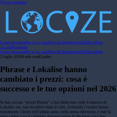
Vai al contenuto
Come funziona
Per il tuo team
Prezzi
Clienti
Servizi
IA
Docs
Blog
Accedi
Registrati
Come funziona
Per il tuo team
Prezzi
Clienti
Servizi
IA
Docs
Blog
2 luglio 2026
6 min read
Guides
Phrase e Lokalise hanno
cambiato i prezzi: cosa è
successo e le tue opzioni nel 2026
Se hai cercato "prezzi Phrase" o hai riletto due volte il rinnovo di
Lokalise: no, non ricordavi male le cifre. Entrambi i vendor hanno
ristrutturato i listini nell’ultimo anno, nella stessa direzione, e vale la
pena capire cosa è cambiato davvero prima di decidere cosa fare.