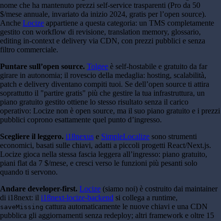
nome che ha mantenuto prezzi self-service trasparenti (Pro da 50
$/mese annuale, invariato da inizio 2024, gratis per l’open source).
Anche
Locize
appartiene a questa categoria: un TMS completamente
gestito con workflow di revisione, translation memory, glossario,
editing in-context e delivery via CDN, con prezzi pubblici e senza
filtro commerciale.
Puntare sull’open source.
Tolgee
è self-hostabile e gratuito da far
girare in autonomia; il rovescio della medaglia: hosting, scalabilità,
patch e delivery diventano compiti tuoi. Se dell’open source ti attira
soprattutto il "partire gratis" più che gestire la tua infrastruttura, un
piano gratuito gestito ottiene lo stesso risultato senza il carico
operativo: Locize non è open source, ma il suo piano gratuito e i prezzi
pubblici coprono esattamente quel punto d’ingresso.
Scegliere il leggero.
i18nexus
e
SimpleLocalize
sono strumenti
economici, basati sulle chiavi, adatti a piccoli progetti React/Next.js.
Locize gioca nella stessa fascia leggera all’ingresso: piano gratuito,
piani flat da 7 $/mese, e cresci verso le funzioni più pesanti solo
quando ti servono.
Andare developer-first.
Locize
(siamo noi) è costruito dai maintainer
di i18next: il
i18next-locize-backend
si collega a runtime,
cattura automaticamente le nuove chiavi e una CDN
saveMissing
pubblica gli aggiornamenti senza redeploy; altri framework e oltre 15