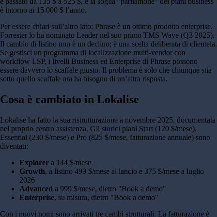
è passato da 135 $ a 525 $, e la soglia "parliamone" dei piani business
è intorno ai 15.000 $ l’anno.
Per essere chiari sull’altro lato: Phrase è un ottimo prodotto enterprise.
Forrester lo ha nominato Leader nel suo primo TMS Wave (Q3 2025).
Il cambio di listino non è un declino; è una scelta deliberata di clientela.
Se gestisci un programma di localizzazione multi-vendor con
workflow LSP, i livelli Business ed Enterprise di Phrase possono
essere davvero lo scaffale giusto. Il problema è solo che chiunque stia
sotto quello scaffale ora ha bisogno di un’altra risposta.
Cosa è cambiato in Lokalise
Lokalise ha fatto la sua ristrutturazione a novembre 2025, documentata
nel proprio centro assistenza. Gli storici piani Start (120 $/mese),
Essential (230 $/mese) e Pro (825 $/mese, fatturazione annuale) sono
diventati:
Explorer
a 144 $/mese
Growth
, a listino 499 $/mese al lancio e 375 $/mese a luglio
2026
Advanced
a 999 $/mese, dietro "Book a demo"
Enterprise
, su misura, dietro "Book a demo"
Con i nuovi nomi sono arrivati tre cambi strutturali. La fatturazione è