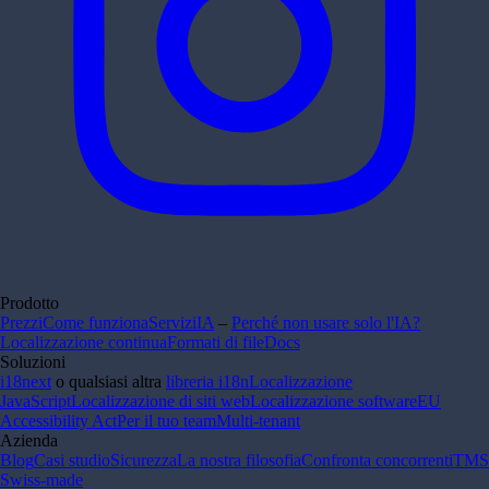
Prodotto
Prezzi
Come funziona
Servizi
IA
–
Perché non usare solo l'IA?
Localizzazione continua
Formati di file
Docs
Soluzioni
i18next
o qualsiasi altra
libreria i18n
Localizzazione
JavaScript
Localizzazione di siti web
Localizzazione software
EU
Accessibility Act
Per il tuo team
Multi-tenant
Azienda
Blog
Casi studio
Sicurezza
La nostra filosofia
Confronta concorrenti
TMS
Swiss-made