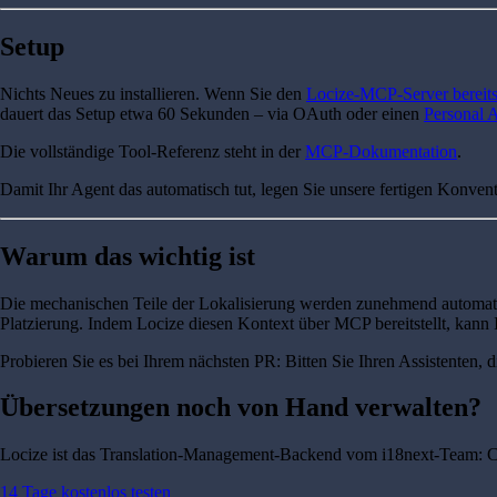
Setup
Nichts Neues zu installieren. Wenn Sie den
Locize-MCP-Server bereit
dauert das Setup etwa 60 Sekunden – via OAuth oder einen
Personal 
Die vollständige Tool-Referenz steht in der
MCP-Dokumentation
.
Damit Ihr Agent das automatisch tut, legen Sie unsere fertigen Konven
Warum das wichtig ist
Die mechanischen Teile der Lokalisierung werden zunehmend automatisie
Platzierung. Indem Locize diesen Kontext über MCP bereitstellt, kann 
Probieren Sie es bei Ihrem nächsten PR: Bitten Sie Ihren Assistenten, d
Übersetzungen noch von Hand verwalten?
Locize ist das Translation-Management-Backend vom i18next-Team: C
14 Tage kostenlos testen