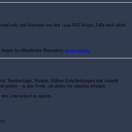
nd read-only und brauchen nur den
-PAT-Scope. Falls noch nicht,
read
ie liegen im öffentlichen Repository
locize-agents
.
ext
: Terminologie, Stimme, frühere Entscheidungen und visuelle
d prüfen – in den Tools, mit denen Sie ohnehin arbeiten.
, den Unterschied zu spüren.
ys.