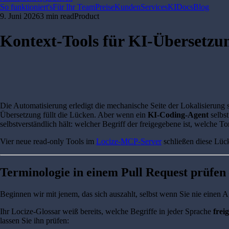
So funktioniert's
Für Ihr Team
Preise
Kunden
Services
KI
Docs
Blog
9. Juni 2026
3 min read
Product
Kontext-Tools für KI-Übersetzu
Die Automatisierung erledigt die mechanische Seite der Lokalisierung
Übersetzung füllt die Lücken. Aber wenn ein
KI-Coding-Agent
selbst
selbstverständlich hält: welcher Begriff der freigegebene ist, welche T
Vier neue read-only Tools im
Locize-MCP-Server
schließen diese Lüc
Terminologie in einem Pull Request prüfen
Beginnen wir mit jenem, das sich auszahlt, selbst wenn Sie nie einen 
Ihr Locize-Glossar weiß bereits, welche Begriffe in jeder Sprache
frei
lassen Sie ihn prüfen: