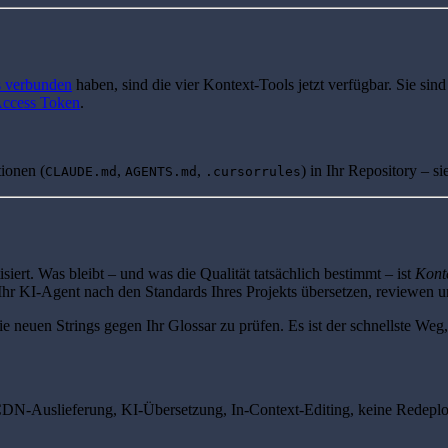
s verbunden
haben, sind die vier Kontext-Tools jetzt verfügbar. Sie si
Access Token
.
tionen (
,
,
) in Ihr Repository – s
CLAUDE.md
AGENTS.md
.cursorrules
rt. Was bleibt – und was die Qualität tatsächlich bestimmt – ist
Kont
Ihr KI-Agent nach den Standards Ihres Projekts übersetzen, reviewen un
ie neuen Strings gegen Ihr Glossar zu prüfen. Es ist der schnellste Weg
DN-Auslieferung, KI-Übersetzung, In-Context-Editing, keine Redeplo