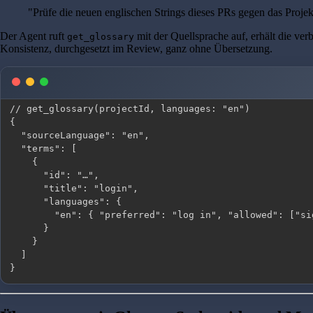
"Prüfe die neuen englischen Strings dieses PRs gegen das Projek
Der Agent ruft
mit der Quellsprache auf, erhält die ve
get_glossary
Konsistenz, durchgesetzt im Review, ganz ohne Übersetzung.
}