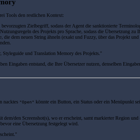
emory
rei Tools den restlichen Kontext:
n bevorzugten Zielbegriff, sodass der Agent die sanktionierte Terminol
d Nutzungsregeln des Projekts pro Sprache, sodass die Übersetzung zu 
e, die dem neuen String ähneln (exakt und Fuzzy, über das Projekt un
inden.
, Styleguide und Translation Memory des Projekts."
nselben Eingaben entstand, die Ihre Übersetzer nutzen, denselben Eing
in nacktes
könnte ein Button, ein Status oder ein Menüpunkt sei
"Open"
t dem/den Screenshot(s), wo er erscheint, samt markierter Region un
bevor eine Übersetzung festgelegt wird.
scheint."