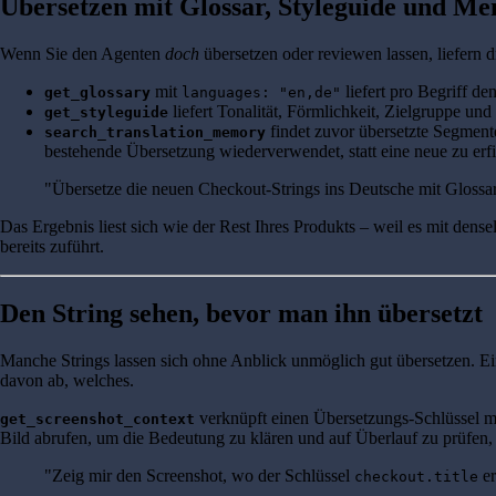
Übersetzen mit Glossar, Styleguide und M
Wenn Sie den Agenten
doch
übersetzen oder reviewen lassen, liefern d
mit
liefert pro Begriff de
get_glossary
languages: "en,de"
liefert Tonalität, Förmlichkeit, Zielgruppe un
get_styleguide
findet zuvor übersetzte Segment
search_translation_memory
bestehende Übersetzung wiederverwendet, statt eine neue zu erf
"Übersetze die neuen Checkout-Strings ins Deutsche mit Glossar
Das Ergebnis liest sich wie der Rest Ihres Produkts – weil es mit de
bereits zuführt.
Den String sehen, bevor man ihn übersetzt
Manche Strings lassen sich ohne Anblick unmöglich gut übersetzen. E
davon ab, welches.
verknüpft einen Übersetzungs-Schlüssel mi
get_screenshot_context
Bild abrufen, um die Bedeutung zu klären und auf Überlauf zu prüfen, 
"Zeig mir den Screenshot, wo der Schlüssel
er
checkout.title