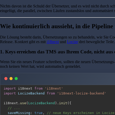
Nichts davon ist die Schuld der Übersetzer, und es wird nicht durch schn
eingefügt, die parallel, zwischen Läufen zustandslos und automatisiert s
Wie kontinuierlich aussieht, in die Pipeline
Die Lösung besteht darin, Übersetzungen so zu behandeln, wie Sie Code
Release. Konkret gibt es mit
i18next
und
Locize
drei bewegliche Teile.
1. Keys erreichen das TMS aus Ihrem Code, nicht aus e
Wenn Sie ein neues Feature schreiben, sollten die neuen Übersetzung
noch keinen Wert hat, wird automatisch gemeldet.
import
i18next
from
'i18next'
import
LocizeBackend
from
'i18next-locize-backend'
i18next
.
use
(
LocizeBackend
)
.
init
(
{
// ...
saveMissing
:
true
,
// neue Keys erscheinen in Locize