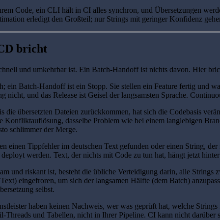
rem Code, ein CLI hält in CI alles synchron, und Übersetzungen werd
mation erledigt den Großteil; nur Strings mit geringer Konfidenz geh
CD bricht
chnell und umkehrbar ist. Ein Batch-Handoff ist nichts davon. Hier bric
h; ein Batch-Handoff ist ein Stopp. Sie stellen ein Feature fertig und
ung nicht, und das Release ist Geisel der langsamsten Sprache. Continu
s die übersetzten Dateien zurückkommen, hat sich die Codebasis verän
lle Konfliktauflösung, dasselbe Problem wie bei einem langlebigen Bran
esto schlimmer der Merge.
en einen Tippfehler im deutschen Text gefunden oder einen String, de
 deployt werden. Text, der nichts mit Code zu tun hat, hängt jetzt hint
m und riskant ist, besteht die übliche Verteidigung darin, alle Strings
er Text) eingefroren, um sich der langsamen Hälfte (dem Batch) anzupas
bersetzung selbst.
leister haben keinen Nachweis, wer was geprüft hat, welche Strings f
-Threads und Tabellen, nicht in Ihrer Pipeline. CI kann nicht darüber s