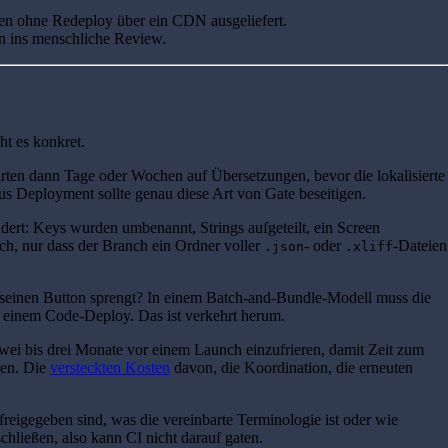
en ohne Redeploy über ein CDN ausgeliefert.
en ins menschliche Review.
ht es konkret.
 warten dann Tage oder Wochen auf Übersetzungen, bevor die lokalisierte
ous Deployment sollte genau diese Art von Gate beseitigen.
dert: Keys wurden umbenannt, Strings aufgeteilt, ein Screen
ch, nur dass der Branch ein Ordner voller
- oder
-Dateien
.json
.xliff
r seinen Button sprengt? In einem Batch-and-Bundle-Modell muss die
er einem Code-Deploy. Das ist verkehrt herum.
 zwei bis drei Monate vor einem Launch einzufrieren, damit Zeit zum
sen. Die
versteckten Kosten
davon, die Koordination, die erneuten
reigegeben sind, was die vereinbarte Terminologie ist oder wie
chließen, also kann CI nicht darauf gaten.