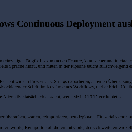
lows Continuous Deployment au
om einzeiligen Bugfix bis zum neuen Feature, kann sicher und in eig
e Sprache hinzu, und mitten in der Pipeline taucht stillschweigend ein
Es sieht wie ein Prozess aus: Strings exportieren, an einen Übersetzun
se-blockierender Schritt im Kostüm eines Workflows, und er bricht Con
Alternative tatsächlich aussieht, wenn sie in CI/CD verdrahtet ist.
ter übergeben, warten, reimportieren, neu deployen. Ein serialisierter, 
ert wurde, Reimporte kollidieren mit Code, der sich weiterentwickelt 