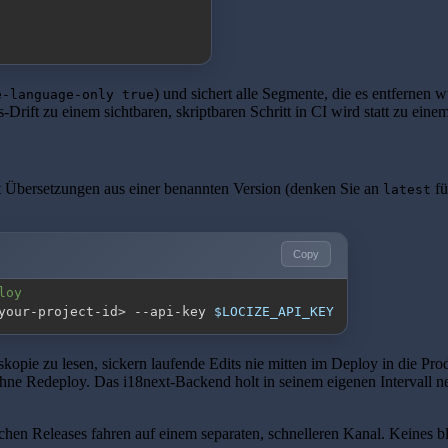
) und sichert alle Segmente, die es entfernen w
e-language-only true
-Drift zu einem sichtbaren, skriptbaren Schritt in CI wird statt zu ei
ädt Übersetzungen aus einer benannten Version (denken Sie an
fü
latest
Copy
loy
your-project-id
>
 --api-key 
$LOCIZE_API_KEY
itskopie zu lesen, sickern laufende Edits nie mitten im Deploy in die 
ohne Redeploy. Das i18next-Backend holt in seinem eigenen Intervall ne
en Releases fahren auf einem separaten, schnelleren Kanal. Keines bl