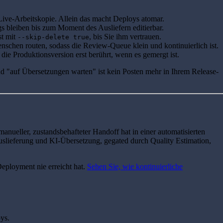
e Live-Arbeitskopie. Allein das macht Deploys atomar.
s bleiben bis zum Moment des Ausliefern editierbar.
st mit
, bis Sie ihm vertrauen.
--skip-delete true
schen routen, sodass die Review-Queue klein und kontinuierlich ist.
e Produktionsversion erst berührt, wenn es gemergt ist.
und "auf Übersetzungen warten" ist kein Posten mehr in Ihrem Release-
anueller, zustandsbehafteter Handoff hat in einer automatisierten
slieferung und KI-Übersetzung, gegated durch Quality Estimation,
eployment nie erreicht hat.
Sehen Sie, wie kontinuierliche
ys.