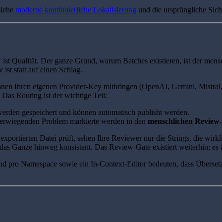
siehe
moderne kontinuierliche Lokalisierung
und die ursprüngliche Sich
 ist Qualität. Der ganze Grund, warum Batches existieren, ist der me
ist statt auf einen Schlag.
können Ihren eigenen Provider-Key mitbringen (OpenAI, Gemini, Mistral
 Das Routing ist der wichtige Teil:
erden gespeichert und können automatisch publisht werden.
erwiegenden Problem markierte werden in den
menschlichen Review
r exportierten Datei prüft, sehen Ihre Reviewer nur die Strings, die wi
as Ganze hinweg konsistent. Das Review-Gate existiert weiterhin; es i
nd pro Namespace sowie ein In-Context-Editor bedeuten, dass Übersetze