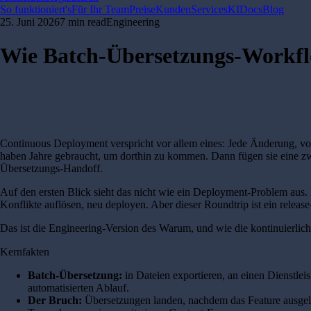
So funktioniert's
Für Ihr Team
Preise
Kunden
Services
KI
Docs
Blog
25. Juni 2026
7 min read
Engineering
Wie Batch-Übersetzungs-Workf
Continuous Deployment verspricht vor allem eines: Jede Änderung, v
haben Jahre gebraucht, um dorthin zu kommen. Dann fügen sie eine zweit
Übersetzungs-Handoff.
Auf den ersten Blick sieht das nicht wie ein Deployment-Problem aus. 
Konflikte auflösen, neu deployen. Aber dieser Roundtrip ist ein relea
Das ist die Engineering-Version des Warum, und wie die kontinuierliche 
Kernfakten
Batch-Übersetzung:
in Dateien exportieren, an einen Dienstleis
automatisierten Ablauf.
Der Bruch:
Übersetzungen landen, nachdem das Feature ausgelief