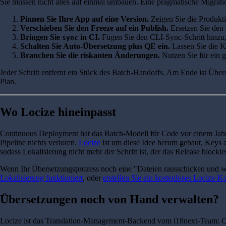
Sie müssen nicht alles auf einmal umbauen. Eine pragmatische Migrati
Pinnen Sie Ihre App auf eine Version.
Zeigen Sie die Produkti
Verschieben Sie den Freeze auf ein Publish.
Ersetzen Sie den 
Bringen Sie
in CI.
Fügen Sie den CLI-Sync-Schritt hinzu, 
sync
Schalten Sie Auto-Übersetzung plus QE ein.
Lassen Sie die K
Branchen Sie die riskanten Änderungen.
Nutzen Sie für ein 
Jeder Schritt entfernt ein Stück des Batch-Handoffs. Am Ende ist Übers
Plan.
Wo Locize hineinpasst
Continuous Deployment hat das Batch-Modell für Code vor einem Jahrzehn
Pipeline nichts verloren.
Locize
ist um diese Idee herum gebaut, Keys 
sodass Lokalisierung nicht mehr der Schritt ist, der das Release blockier
Wenn Ihr Übersetzungsprozess noch eine "Dateien rausschicken und wart
Lokalisierung funktioniert
, oder
erstellen Sie ein kostenloses Locize-K
Übersetzungen noch von Hand verwalten?
Locize ist das Translation-Management-Backend vom i18next-Team: C