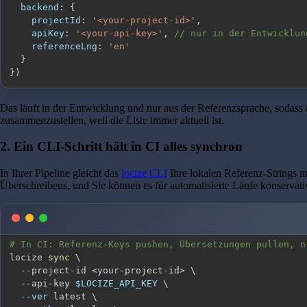
backend
:
{
projectId
:
'<your-project-id>'
,
apiKey
:
'<your-api-key>'
,
// nur in der Entwicklun
referenceLng
:
'en'
}
}
)
Das läuft in der Entwicklung und nur aus der Referenzsprache, sodass d
zusammenzustellen, weil die Liste immer aktuell ist.
2. Ein CLI-Schritt hält in CI alles synchron
In Ihrer Pipeline gleicht das
locize CLI
Ihre lokalen Referenz-Strings mi
Überschreibens, und Sie können es für automatisierte Läufe konservativ
# In CI: Referenz-Keys pushen, Übersetzungen pullen, n
locize 
sync
\
  --project-id 
<
your-project-id
>
\
  --api-key 
$LOCIZE_API_KEY
\
--ver
 latest 
\