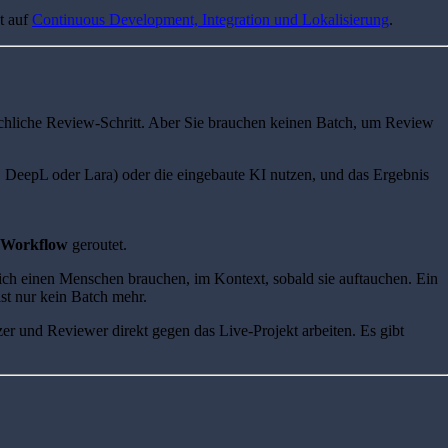
t auf
Continuous Development, Integration und Lokalisierung
.
nschliche Review-Schritt. Aber Sie brauchen keinen Batch, um Review
, DeepL oder Lara) oder die eingebaute KI nutzen, und das Ergebnis
-Workflow
geroutet.
rklich einen Menschen brauchen, im Kontext, sobald sie auftauchen. Ein
st nur kein Batch mehr.
r und Reviewer direkt gegen das Live-Projekt arbeiten. Es gibt