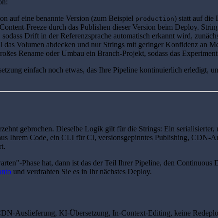
on:
on auf eine benannte Version (zum Beispiel
) statt auf di
production
Content-Freeze durch das Publishen dieser Version beim Deploy. String
sodass Drift in der Referenzsprache automatisch erkannt wird, zunäch
I das Volumen abdecken und nur Strings mit geringer Konfidenz an Men
großes Rename oder Umbau ein Branch-Projekt, sodass das Experiment di
etzung einfach noch etwas, das Ihre Pipeline kontinuierlich erledigt, 
t gebrochen. Dieselbe Logik gilt für die Strings: Ein serialisierter, m
aus Ihrem Code, ein CLI für CI, versionsgepinntes Publishing, CDN-Au
t.
en"-Phase hat, dann ist das der Teil Ihrer Pipeline, den Continuous D
onto
und verdrahten Sie es in Ihr nächstes Deploy.
DN-Auslieferung, KI-Übersetzung, In-Context-Editing, keine Redeplo