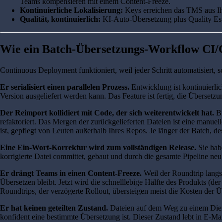
Teams kompensieren mit einem Content-Freeze.
Kontinuierliche Lokalisierung:
Keys erreichen das TMS aus Ih
Qualität, kontinuierlich:
KI-Auto-Übersetzung plus Quality Esti
Wie ein Batch-Übersetzungs-Workflow CI/
Continuous Deployment funktioniert, weil jeder Schritt automatisiert, s
Er serialisiert einen parallelen Prozess.
Entwicklung ist kontinuierlic
Version ausgeliefert werden kann. Das Feature ist fertig, die Übersetz
Der Reimport kollidiert mit Code, der sich weiterentwickelt hat.
Bi
refaktoriert. Das Mergen der zurückgelieferten Dateien ist eine manue
ist, gepflegt von Leuten außerhalb Ihres Repos. Je länger der Batch, d
Eine Ein-Wort-Korrektur wird zum vollständigen Release.
Sie hab
korrigierte Datei committet, gebaut und durch die gesamte Pipeline neu
Er drängt Teams in einen Content-Freeze.
Weil der Roundtrip langsa
Übersetzen bleibt. Jetzt wird die schnelllebige Hälfte des Produkts (d
Roundtrips, der verzögerte Rollout, übersteigen meist die Kosten der Ü
Er hat keinen geteilten Zustand.
Dateien auf dem Weg zu einem Dienst
konfident eine bestimmte Übersetzung ist. Dieser Zustand lebt in E-Mail