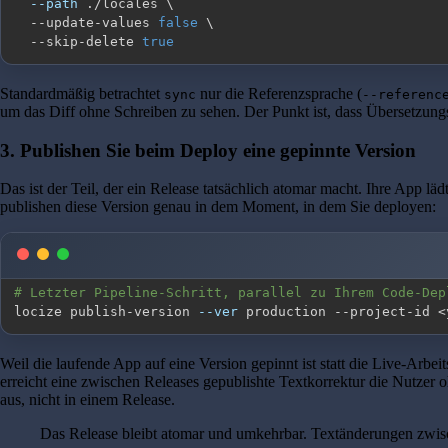
--path
 ./locales 
\
  --update-values 
false
\
  --skip-delete 
true
Standardmäßig betrachtet
nur die Referenzsprache (
sync
--referenc
um das Diff ohne Schreiben zu sehen. Der Punkt ist, dass Übersetzungs
3. Publishen Sie beim Deploy eine gepinnte Version
Das ist der Teil, der ein Release tatsächlich atomar macht. Ihre App l
publishen diese Version genau in dem Moment, in dem Sie deployen:
# Letzter Pipeline-Schritt, parallel zu Ihrem Code-Dep
locize publish-version 
--ver
 production --project-id 
<
Weil die laufende App auf eine Version gepinnt ist statt die Live-Arbe
erreicht eine zwischen Releases gepublishte Textkorrektur die Nutzer 
aus, nicht in einem Release.
Das Release bleibt atomar und umkehrbar. Textänderungen zwisch