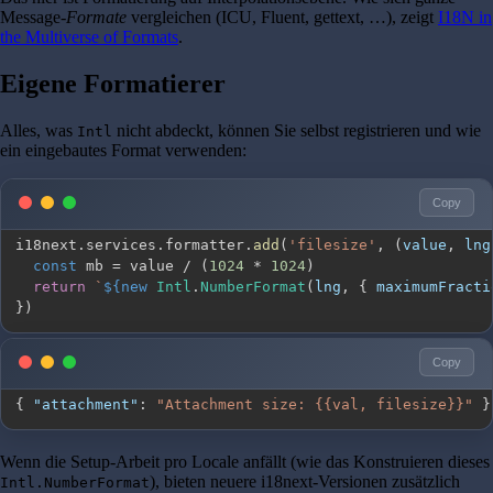
Message-
Formate
vergleichen (ICU, Fluent, gettext, …), zeigt
I18N in
the Multiverse of Formats
.
Eigene Formatierer
Alles, was
nicht abdeckt, können Sie selbst registrieren und wie
Intl
ein eingebautes Format verwenden:
Copy
i18next
.
services
.
formatter
.
add
(
'filesize'
,
(
value
,
 lng
const
 mb 
=
 value 
/
(
1024
*
1024
)
return
`
${
new
Intl
.
NumberFormat
(
lng
,
{
maximumFracti
}
)
Copy
{
"attachment"
:
"Attachment size: {{val, filesize}}"
}
Wenn die Setup-Arbeit pro Locale anfällt (wie das Konstruieren dieses
), bieten neuere i18next-Versionen zusätzlich
Intl.NumberFormat