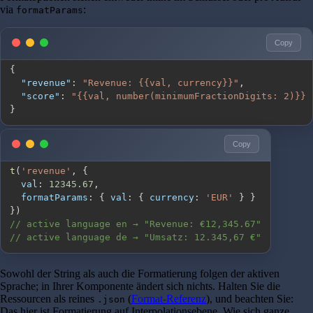
via
:
formatParams
Copy
{
"revenue"
:
"Revenue: {{val, currency}}"
,
"score"
:
"{{val, number(minimumFractionDigits: 2)}} 
}
Copy
t
(
'revenue'
,
{
val
:
12345.67
,
formatParams
:
{
val
:
{
currency
:
'EUR'
}
}
}
)
// active language en → "Revenue: €12,345.67"
// active language de → "Umsatz: 12.345,67 €"
Sowohl der String als auch die Formatierung folgen der aktiven
Sprache; in Ihrer Komponente ändert sich nichts. Halten Sie die
Ressourcen als reines
(
Format-Referenz
), und beachten Sie:
.json
Das hier ist Formatierung auf Interpolationsebene. Wie sich ganze