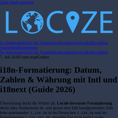
Zum Inhalt springen
So funktioniert's
Für Ihr Team
Preise
Kunden
Services
KI
Docs
Blog
Anmelden
Registrieren
So funktioniert's
Für Ihr Team
Preise
Kunden
Services
KI
Docs
Blog
7. Juli 2026
5 min read
Guides
i18n-Formatierung: Datum,
Zahlen & Währung mit Intl und
i18next (Guide 2026)
Übersetzung deckt die Wörter ab.
Locale-bewusste Formatierung
deckt alles Numerische ab, und genau dort fällt handgestricktes i18n
leise auseinander:
ist im Deutschen
und im
1,234.56
1.234,56
Französischen
, derselbe Tag ist je nach Locale
1 234 567,89