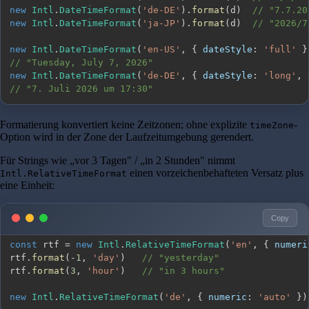
new
Intl
.
DateTimeFormat
(
'de-DE'
)
.
format
(
d
)
// "7.7.20
new
Intl
.
DateTimeFormat
(
'ja-JP'
)
.
format
(
d
)
// "2026/7
new
Intl
.
DateTimeFormat
(
'en-US'
,
{
dateStyle
:
'full'
}
// "Tuesday, July 7, 2026"
new
Intl
.
DateTimeFormat
(
'de-DE'
,
{
dateStyle
:
'long'
,
// "7. Juli 2026 um 17:30"
Formatierung konvertiert keine Zeitzonen; ohne explizite
-
timeZone
Option wird in der Zone der Laufzeitumgebung gerendert.
Für Strings wie „vor 3 Tagen" / „in 2 Stunden" nimmt
einen vorzeichenbehafteten Versatz plus
Intl.RelativeTimeFormat
eine Einheit:
Copy
const
 rtf 
=
new
Intl
.
RelativeTimeFormat
(
'en'
,
{
numeri
rtf
.
format
(
-
1
,
'day'
)
// "yesterday"
rtf
.
format
(
3
,
'hour'
)
// "in 3 hours"
new
Intl
.
RelativeTimeFormat
(
'de'
,
{
numeric
:
'auto'
}
)