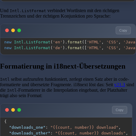
Und
verbindet Wortlisten mit den richtigen
Intl.ListFormat
Trennzeichen und der richtigen Konjunktion pro Sprache:
Copy
new
Intl
.
ListFormat
(
'en'
)
.
format
(
[
'HTML'
,
'CSS'
,
'Java
new
Intl
.
ListFormat
(
'de'
)
.
format
(
[
'HTML'
,
'CSS'
,
'Java
Formatierung in i18next-Übersetzungen
selbst aufzurufen funktioniert, zerlegt einen Satz aber in code-
Intl
formatierte und übersetzte Fragmente. i18next löst das: Seit
v21.3
sind
die
-Formatierer in die Interpolation eingebaut, der Platzhalter
Intl
trägt also sein Format:
Copy
{
"downloads_one"
:
"{{count, number}} download"
,
"downloads_other"
:
"{{count, number}} downloads"
,