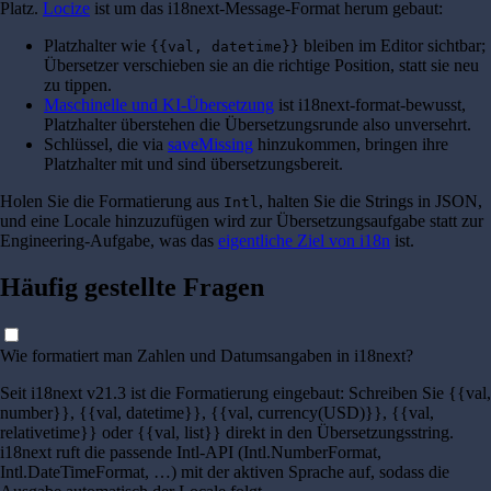
Platz.
Locize
ist um das i18next-Message-Format herum gebaut:
Platzhalter wie
bleiben im Editor sichtbar;
{{val, datetime}}
Übersetzer verschieben sie an die richtige Position, statt sie neu
zu tippen.
Maschinelle und KI-Übersetzung
ist i18next-format-bewusst,
Platzhalter überstehen die Übersetzungsrunde also unversehrt.
Schlüssel, die via
saveMissing
hinzukommen, bringen ihre
Platzhalter mit und sind übersetzungsbereit.
Holen Sie die Formatierung aus
, halten Sie die Strings in JSON,
Intl
und eine Locale hinzuzufügen wird zur Übersetzungsaufgabe statt zur
Engineering-Aufgabe, was das
eigentliche Ziel von i18n
ist.
Häufig gestellte Fragen
Wie formatiert man Zahlen und Datumsangaben in i18next?
Seit i18next v21.3 ist die Formatierung eingebaut: Schreiben Sie {{val,
number}}, {{val, datetime}}, {{val, currency(USD)}}, {{val,
relativetime}} oder {{val, list}} direkt in den Übersetzungsstring.
i18next ruft die passende Intl-API (Intl.NumberFormat,
Intl.DateTimeFormat, …) mit der aktiven Sprache auf, sodass die