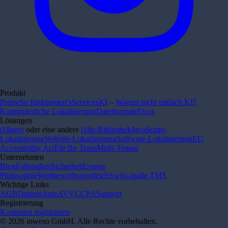
Produkt
Preise
So funktioniert's
Services
KI
–
Warum nicht einfach KI?
Kontinuierliche Lokalisierung
Dateiformate
Docs
Lösungen
i18next
oder eine andere
i18n-Bibliothek
JavaScript-
Lokalisierung
Website-Lokalisierung
Software-Lokalisierung
EU
Accessibility Act
Für Ihr Team
Multi-Tenant
Unternehmen
Blog
Fallstudien
Sicherheit
Unsere
Philosophie
Wettbewerbsvergleich
Swiss-made TMS
Wichtige Links
AGB
Datenschutz
AVV
CCPA
Support
Registrierung
Kostenlos registrieren
© 2026 inweso GmbH. Alle Rechte vorbehalten.