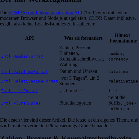
Die
ECMAScript Internationalization API
(
) wird mit jedem
Intl
modernen Browser und Node.js ausgeliefert, CLDR-Daten inklusive,
es gibt also keine Locale-Bundles zu installieren:
i18next-
API
Was sie formatiert
Formatname
Zahlen, Prozent,
Einheiten,
,
number
Intl.NumberFormat
Kompaktschreibweise,
currency
Währung
Datum und Uhrzeit
Intl.DateTimeFormat
datetime
„vor 3 Tagen", „in 2
Intl.RelativeTimeFormat
relativetime
Stunden"
„a, b und c"
Intl.ListFormat
list
treibt die
Pluralkategorien
Suffixe
/
Intl.PluralRules
_one
an
_other
Die ersten vier sind dieser Artikel. Die letzte ist ein eigenes Thema und
wird im oben verlinkten Pluralisierungs-Guide behandelt.
Zahlen, Prozent & Kompaktschreibweise