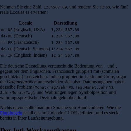
Nehmen Sie eine Zahl,
, und rendern Sie sie so, wie fünf
1234567.89
reale Locales es erwarten:
Locale
Darstellung
(Englisch, USA)
en-US
1,234,567.89
(Deutsch)
de-DE
1.234.567,89
(Französisch)
fr-FR
1 234 567,89
(Deutsch, Schweiz)
de-CH
1'234'567.89
(Englisch, Indien)
en-IN
12,34,567.89
Die deutsche Darstellung vertauscht die Bedeutung von
und
.
,
gegenüber dem Englischen. Französisch gruppiert mit (schmalen
geschützten) Leerzeichen. Indien gruppiert in Lakh und Crore, sogar
die
Gruppengrößen
unterscheiden sich also. Datumsangaben haben
dasselbe Problem (
vs.
vs.
Monat/Tag/Jahr
Tag.Monat.Jahr
), und Währungen legen Symbolposition und
Jahr/Monat/Tag
währungsspezifische Dezimalregeln obendrauf.
Nichts davon sollte man pro Sprache von Hand codieren. Wie die
Pluralregeln
ist all das im Unicode CLDR definiert, und es steckt
bereits in Ihrer Laufzeitumgebung.
Der Intl-Werkzeugkasten