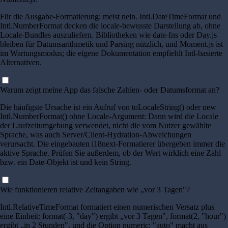
Für die Ausgabe-Formatierung: meist nein. Intl.DateTimeFormat und
Intl.NumberFormat decken die locale-bewusste Darstellung ab, ohne
Locale-Bundles auszuliefern. Bibliotheken wie date-fns oder Day.js
bleiben für Datumsarithmetik und Parsing nützlich, und Moment.js ist
im Wartungsmodus; die eigene Dokumentation empfiehlt Intl-basierte
Alternativen.
Warum zeigt meine App das falsche Zahlen- oder Datumsformat an?
Die häufigste Ursache ist ein Aufruf von toLocaleString() oder new
Intl.NumberFormat() ohne Locale-Argument: Dann wird die Locale
der Laufzeitumgebung verwendet, nicht die vom Nutzer gewählte
Sprache, was auch Server/Client-Hydration-Abweichungen
verursacht. Die eingebauten i18next-Formatierer übergeben immer die
aktive Sprache. Prüfen Sie außerdem, ob der Wert wirklich eine Zahl
bzw. ein Date-Objekt ist und kein String.
Wie funktionieren relative Zeitangaben wie „vor 3 Tagen"?
Intl.RelativeTimeFormat formatiert einen numerischen Versatz plus
eine Einheit: format(-3, "day") ergibt „vor 3 Tagen", format(2, "hour")
ergibt „in 2 Stunden", und die Option numeric: "auto" macht aus