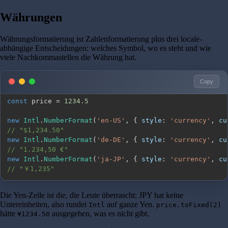
Währungen
Währungsformatierung ist Zahlenformatierung plus drei locale-
abhängige Entscheidungen: welches Symbol, wo es steht und wie
viele Nachkommastellen die Währung hat.
Copy
const
 price 
=
1234.5
new
Intl
.
NumberFormat
(
'en-US'
,
{
style
:
'currency'
,
cu
// "$1,234.50"
new
Intl
.
NumberFormat
(
'de-DE'
,
{
style
:
'currency'
,
cu
// "1.234,50 €"
new
Intl
.
NumberFormat
(
'ja-JP'
,
{
style
:
'currency'
,
cu
// "￥1,235"
Die Yen-Zeile ist die, die Leute überrascht: JPY hat keine
Untereinheiten, also rundet
auf ganze Yen.
Intl
price.toFixed(2)
hätte
ausgegeben, was es nicht gibt.
¥1234.50