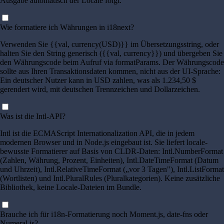
Ausgabe automatisch der Locale folgt.
Wie formatiere ich Währungen in i18next?
Verwenden Sie {{val, currency(USD)}} im Übersetzungsstring, oder
halten Sie den String generisch ({{val, currency}}) und übergeben Sie
den Währungscode beim Aufruf via formatParams. Der Währungscode
sollte aus Ihren Transaktionsdaten kommen, nicht aus der UI-Sprache:
Ein deutscher Nutzer kann in USD zahlen, was als 1.234,50 $
gerendert wird, mit deutschen Trennzeichen und Dollarzeichen.
Was ist die Intl-API?
Intl ist die ECMAScript Internationalization API, die in jedem
modernen Browser und in Node.js eingebaut ist. Sie liefert locale-
bewusste Formatierer auf Basis von CLDR-Daten: Intl.NumberFormat
(Zahlen, Währung, Prozent, Einheiten), Intl.DateTimeFormat (Datum
und Uhrzeit), Intl.RelativeTimeFormat („vor 3 Tagen"), Intl.ListFormat
(Wortlisten) und Intl.PluralRules (Pluralkategorien). Keine zusätzliche
Bibliothek, keine Locale-Dateien im Bundle.
Brauche ich für i18n-Formatierung noch Moment.js, date-fns oder
Numeral.js?