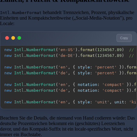
behandelt Trennzeichen, Prozent, physikalische
Intl.NumberFormat
Einheiten und Kompaktschreibweise („Social-Media-Notation"), pro
Locale:
Copy
new
Intl
.
NumberFormat
(
'en-US'
)
.
format
(
1234567.89
)
// 
new
Intl
.
NumberFormat
(
'de-DE'
)
.
format
(
1234567.89
)
// 
new
Intl
.
NumberFormat
(
'en'
,
{
style
:
'percent'
}
)
.
form
new
Intl
.
NumberFormat
(
'de'
,
{
style
:
'percent'
}
)
.
form
new
Intl
.
NumberFormat
(
'en'
,
{
notation
:
'compact'
}
)
.
f
new
Intl
.
NumberFormat
(
'de'
,
{
notation
:
'compact'
}
)
.
f
new
Intl
.
NumberFormat
(
'en'
,
{
style
:
'unit'
,
unit
:
'ki
Beachten Sie die Details, die niemand von Hand codieren würde: Das
deutsche Prozentzeichen bekommt ein (geschütztes) Leerzeichen
davor, und das Kompakt-Suffix ist ein locale-spezifisches Wort, nicht
immer ein Buchstabe.