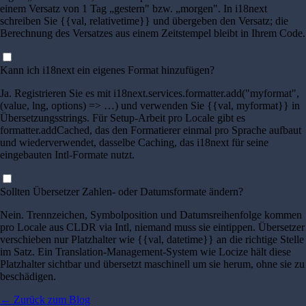
einem Versatz von 1 Tag „gestern" bzw. „morgen". In i18next
schreiben Sie {{val, relativetime}} und übergeben den Versatz; die
Berechnung des Versatzes aus einem Zeitstempel bleibt in Ihrem Code.
Kann ich i18next ein eigenes Format hinzufügen?
Ja. Registrieren Sie es mit i18next.services.formatter.add("myformat",
(value, lng, options) => …) und verwenden Sie {{val, myformat}} in
Übersetzungsstrings. Für Setup-Arbeit pro Locale gibt es
formatter.addCached, das den Formatierer einmal pro Sprache aufbaut
und wiederverwendet, dasselbe Caching, das i18next für seine
eingebauten Intl-Formate nutzt.
Sollten Übersetzer Zahlen- oder Datumsformate ändern?
Nein. Trennzeichen, Symbolposition und Datumsreihenfolge kommen
pro Locale aus CLDR via Intl, niemand muss sie eintippen. Übersetzer
verschieben nur Platzhalter wie {{val, datetime}} an die richtige Stelle
im Satz. Ein Translation-Management-System wie Locize hält diese
Platzhalter sichtbar und übersetzt maschinell um sie herum, ohne sie zu
beschädigen.
←
Zurück zum Blog