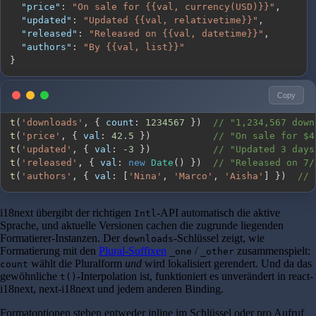
"price"
:
"On sale for {{val, currency(USD)}}"
,
"updated"
:
"Updated {{val, relativetime}}"
,
"released"
:
"Released on {{val, datetime}}"
,
"authors"
:
"By {{val, list}}"
}
Copy
t
(
'downloads'
,
{
count
:
1234567
}
)
// "1,234,567 down
t
(
'price'
,
{
val
:
42.5
}
)
// "On sale for $4
t
(
'updated'
,
{
val
:
-
3
}
)
// "Updated 3 days
t
(
'released'
,
{
val
:
new
Date
(
)
}
)
// "Released on 7/
t
(
'authors'
,
{
val
:
[
'Nina'
,
'Marco'
,
'Aisha'
]
}
)
// 
i18next übergibt der richtigen
-API automatisch die aktive
Intl
Sprache, und aktuelle Versionen cachen die zugrunde liegenden
Formatierer-Instanzen. Der
-Schlüssel zeigt, wie
downloads
Formatierung mit den
Plural-Suffixen
/
zusammenspielt:
_one
_other
wählt die Pluralform
und
wird lokalisiert gerendert. Und da das
count
gewöhnliche
-Interpolation ist, funktioniert es unverändert in react-
t()
i18next, next-i18next und jedem anderen Binding.
Formatoptionen stehen entweder inline im Schlüssel oder pro Aufruf