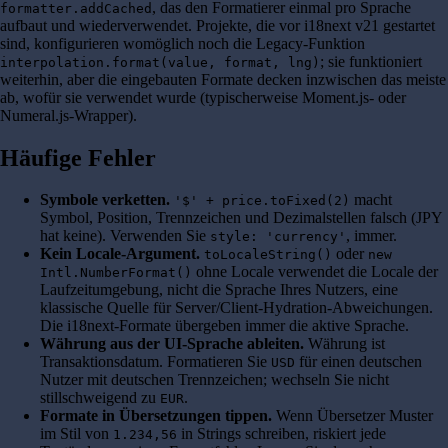
, das den Formatierer einmal pro Sprache
formatter.addCached
aufbaut und wiederverwendet. Projekte, die vor i18next v21 gestartet
sind, konfigurieren womöglich noch die Legacy-Funktion
; sie funktioniert
interpolation.format(value, format, lng)
weiterhin, aber die eingebauten Formate decken inzwischen das meiste
ab, wofür sie verwendet wurde (typischerweise Moment.js- oder
Numeral.js-Wrapper).
Häufige Fehler
Symbole verketten.
macht
'$' + price.toFixed(2)
Symbol, Position, Trennzeichen und Dezimalstellen falsch (JPY
hat keine). Verwenden Sie
, immer.
style: 'currency'
Kein Locale-Argument.
oder
toLocaleString()
new
ohne Locale verwendet die Locale der
Intl.NumberFormat()
Laufzeitumgebung, nicht die Sprache Ihres Nutzers, eine
klassische Quelle für Server/Client-Hydration-Abweichungen.
Die i18next-Formate übergeben immer die aktive Sprache.
Währung aus der UI-Sprache ableiten.
Währung ist
Transaktionsdatum. Formatieren Sie
für einen deutschen
USD
Nutzer mit deutschen Trennzeichen; wechseln Sie nicht
stillschweigend zu
.
EUR
Formate in Übersetzungen tippen.
Wenn Übersetzer Muster
im Stil von
in Strings schreiben, riskiert jede
1.234,56