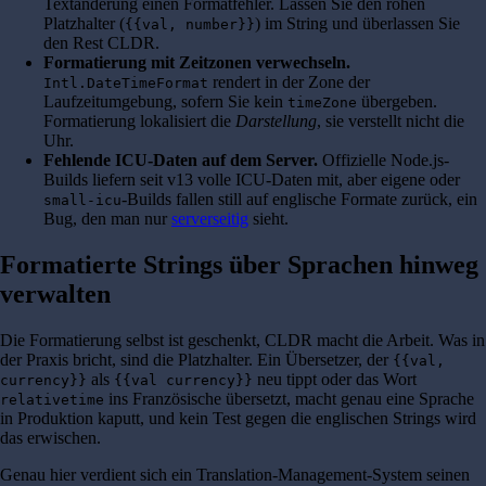
Textänderung einen Formatfehler. Lassen Sie den rohen
Platzhalter (
) im String und überlassen Sie
{{val, number}}
den Rest CLDR.
Formatierung mit Zeitzonen verwechseln.
rendert in der Zone der
Intl.DateTimeFormat
Laufzeitumgebung, sofern Sie kein
übergeben.
timeZone
Formatierung lokalisiert die
Darstellung
, sie verstellt nicht die
Uhr.
Fehlende ICU-Daten auf dem Server.
Offizielle Node.js-
Builds liefern seit v13 volle ICU-Daten mit, aber eigene oder
-Builds fallen still auf englische Formate zurück, ein
small-icu
Bug, den man nur
serverseitig
sieht.
Formatierte Strings über Sprachen hinweg
verwalten
Die Formatierung selbst ist geschenkt, CLDR macht die Arbeit. Was in
der Praxis bricht, sind die Platzhalter. Ein Übersetzer, der
{{val,
als
neu tippt oder das Wort
currency}}
{{val currency}}
ins Französische übersetzt, macht genau eine Sprache
relativetime
in Produktion kaputt, und kein Test gegen die englischen Strings wird
das erwischen.
Genau hier verdient sich ein Translation-Management-System seinen