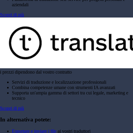
aziendali
Scopri di più
i prezzi dipendono dal vostro contratto
Servizi di traduzione e localizzazione professionali
Combina competenze umane con strumenti IA avanzati
Supporta un'ampia gamma di settori tra cui legale, marketing e
tecnico
Scopri di più
In alternativa potete:
Esportare e inviare i file
ai vostri traduttori