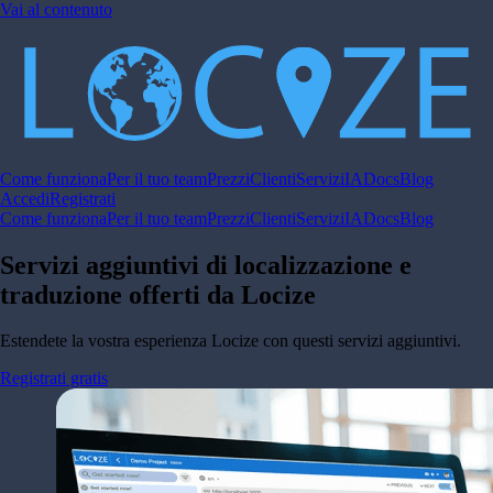
Vai al contenuto
Come funziona
Per il tuo team
Prezzi
Clienti
Servizi
IA
Docs
Blog
Accedi
Registrati
Come funziona
Per il tuo team
Prezzi
Clienti
Servizi
IA
Docs
Blog
Servizi aggiuntivi di localizzazione e
traduzione offerti da
Locize
Estendete la vostra esperienza Locize con questi servizi aggiuntivi.
Registrati gratis