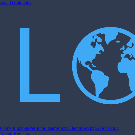
Vai al contenuto
Come funziona
Per il tuo team
Prezzi
Clienti
Servizi
IA
Docs
Blog
Accedi
Registrati