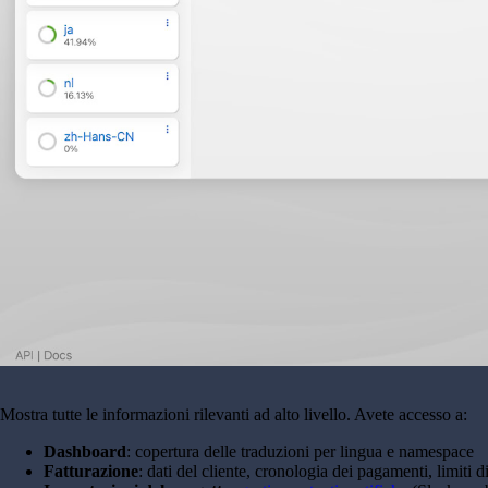
Mostra tutte le informazioni rilevanti ad alto livello. Avete accesso a:
Dashboard
: copertura delle traduzioni per lingua e namespace
Fatturazione
: dati del cliente, cronologia dei pagamenti, limiti 