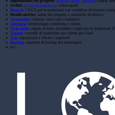
Impostazioni del progetto
:
gestione utenti
,
notifiche
(Slack, we
Ordini
:
servizi di traduzione
, ordini aperti
Branch
: CI/CD per le traduzioni con workflow di branch e mer
Health metrics
: salute del progetto e statistiche di utilizzo
Screenshot
: contesto visivo per i traduttori
Glossario
: terminologia consentita e vietata
Style guide
: regole di tono, formalità e target per la traduzione I
Tenant
: override di traduzione per cliente per SaaS
Tag
: organizzare e filtrare i segmenti
Backup
: snapshot di backup dei namespace
ecc. …