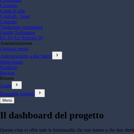
Cronologia
Glossario
Guida di stile
Controlli / Issue
Contesto
Traduzione automatica
Quality Estimation
EU AI Act Articolo 50
Amministrazione
Gestione utenti
chevron_right
Autenticazione a due fattori
Multi-tenant
Notifiche
Backup
Risorse
chevron_right
Guide
chevron_right
Domande generali
Menü
Il dashboard del progetto
Questa vista vi offre tutte le funzionalità che non hanno a che fare dire