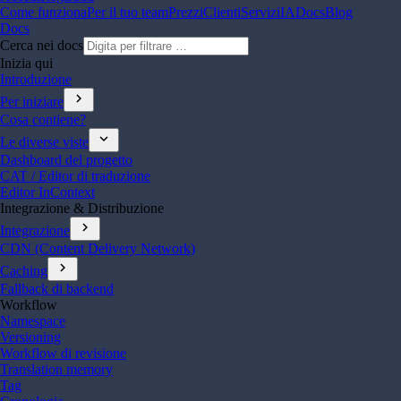
Come funziona
Per il tuo team
Prezzi
Clienti
Servizi
IA
Docs
Blog
Docs
Cerca nei docs
Inizia qui
Introduzione
chevron_right
Per iniziare
Cosa contiene?
expand_more
Le diverse viste
Dashboard del progetto
CAT / Editor di traduzione
Editor InContext
Integrazione & Distribuzione
chevron_right
Integrazione
CDN (Content Delivery Network)
chevron_right
Caching
Fallback di backend
Workflow
Namespace
Versioning
Workflow di revisione
Translation memory
Tag