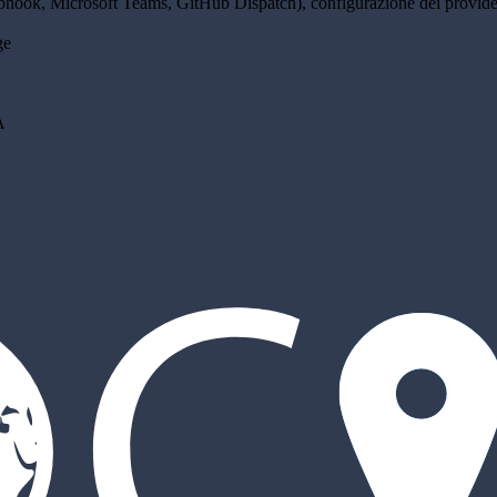
bhook, Microsoft Teams, GitHub Dispatch), configurazione dei provi
ge
A