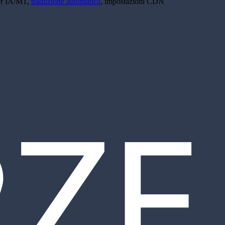
der IA/MT,
traduzione automatica
, impostazioni CDN