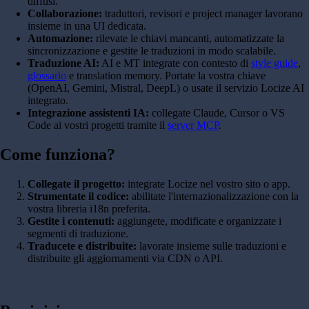
diffusi.
Collaborazione:
traduttori, revisori e project manager lavorano
insieme in una UI dedicata.
Automazione:
rilevate le chiavi mancanti, automatizzate la
sincronizzazione e gestite le traduzioni in modo scalabile.
Traduzione AI:
AI e MT integrate con contesto di
style guide
,
glossario
e translation memory. Portate la vostra chiave
(OpenAI, Gemini, Mistral, DeepL) o usate il servizio Locize AI
integrato.
Integrazione assistenti IA:
collegate Claude, Cursor o VS
Code ai vostri progetti tramite il
server MCP
.
Come funziona?
Collegate il progetto:
integrate Locize nel vostro sito o app.
Strumentate il codice:
abilitate l'internazionalizzazione con la
vostra libreria i18n preferita.
Gestite i contenuti:
aggiungete, modificate e organizzate i
segmenti di traduzione.
Traducete e distribuite:
lavorate insieme sulle traduzioni e
distribuite gli aggiornamenti via CDN o API.