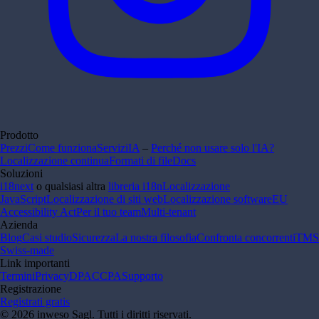
Prodotto
Prezzi
Come funziona
Servizi
IA
–
Perché non usare solo l'IA?
Localizzazione continua
Formati di file
Docs
Soluzioni
i18next
o qualsiasi altra
libreria i18n
Localizzazione
JavaScript
Localizzazione di siti web
Localizzazione software
EU
Accessibility Act
Per il tuo team
Multi-tenant
Azienda
Blog
Casi studio
Sicurezza
La nostra filosofia
Confronta concorrenti
TMS
Swiss-made
Link importanti
Termini
Privacy
DPA
CCPA
Supporto
Registrazione
Registrati gratis
© 2026 inweso Sagl. Tutti i diritti riservati.