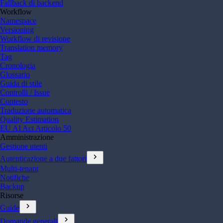
Fallback di backend
Workflow
Namespace
Versioning
Workflow di revisione
Translation memory
Tag
Cronologia
Glossario
Guida di stile
Controlli / Issue
Contesto
Traduzione automatica
Quality Estimation
EU AI Act Articolo 50
Amministrazione
Gestione utenti
chevron_right
Autenticazione a due fattori
Multi-tenant
Notifiche
Backup
Risorse
chevron_right
Guide
chevron_right
Domande generali