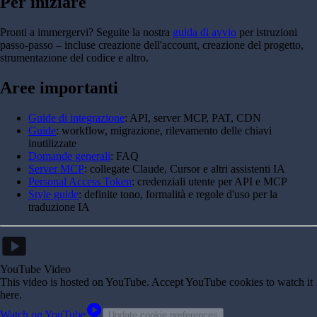
Per iniziare
Pronti a immergervi? Seguite la nostra
guida di avvio
per istruzioni
passo-passo – incluse creazione dell'account, creazione del progetto,
strumentazione del codice e altro.
Aree importanti
Guide di integrazione
: API, server MCP, PAT, CDN
Guide
: workflow, migrazione, rilevamento delle chiavi
inutilizzate
Domande generali
: FAQ
Server MCP
: collegate Claude, Cursor e altri assistenti IA
Personal Access Token
: credenziali utente per API e MCP
Style guide
: definite tono, formalità e regole d'uso per la
traduzione IA
smart_display
YouTube Video
This video is hosted on YouTube
. Accept YouTube cookies to watch it
here.
play_circle
Watch on YouTube
Update cookie preferences