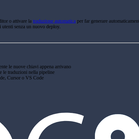
itor o attivare la
traduzione automatica
per far generare automaticament
i utenti senza un nuovo deploy.
ente le nuove chiavi appena arrivano
e le traduzioni nella pipeline
laude, Cursor o VS Code