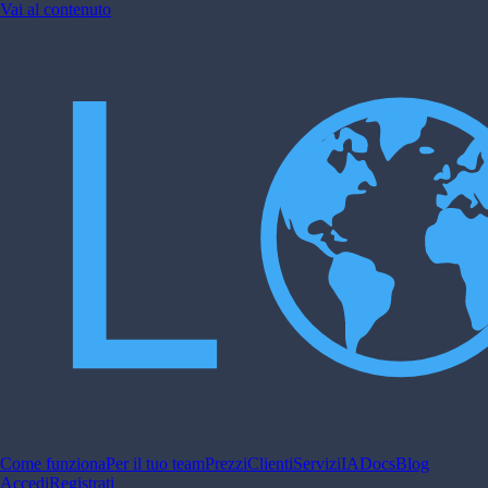
Vai al contenuto
Come funziona
Per il tuo team
Prezzi
Clienti
Servizi
IA
Docs
Blog
Accedi
Registrati