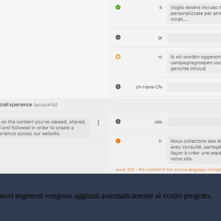
nuovi segmenti vengono aggiunti automaticamente al vostro progetto.