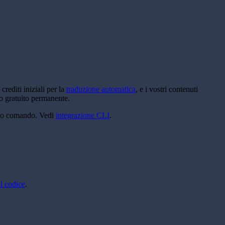
rediti iniziali per la
traduzione automatica
, e i vostri contenuti
no gratuito permanente.
solo comando. Vedi
integrazione CLI
.
l codice
.