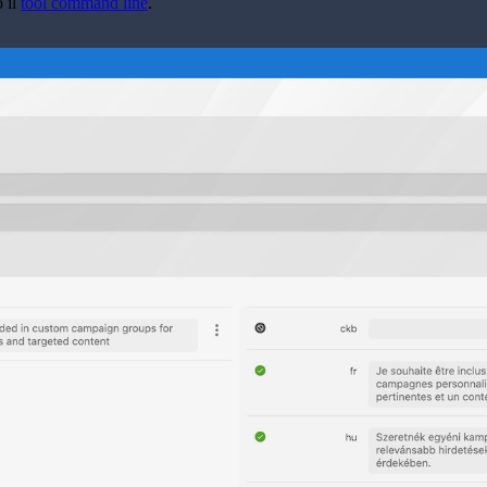
o il
tool command line
.