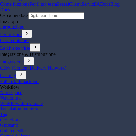
Come funziona
Per il tuo team
Prezzi
Clienti
Servizi
IA
Docs
Blog
Docs
Cerca nei docs
Inizia qui
Introduzione
chevron_right
Per iniziare
Cosa contiene?
chevron_right
Le diverse viste
Integrazione & Distribuzione
chevron_right
Integrazione
CDN (Content Delivery Network)
chevron_right
Caching
Fallback di backend
Workflow
Namespace
Versioning
Workflow di revisione
Translation memory
Tag
Cronologia
Glossario
Guida di stile