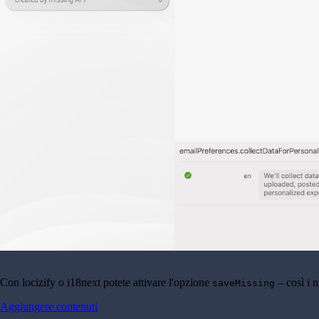
Con locizify o i18next potete attivare l'opzione
– così i 
saveMissing
Aggiungere contenuti