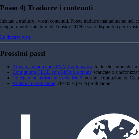
Passo 4) Tradurre i contenuti
Iniziate a tradurre i vostri contenuti. Potete tradurre manualmente nell'ed
vengono pubblicate tramite il nostro CDN e sono disponibili per i vostr
Le diverse viste
Prossimi passi
Attivare la traduzione IA/MT automatica
: traducete automaticam
Configurare CI/CD con GitHub Actions
: scaricate o sincronizzat
Collegare un assistente IA via MCP
: gestite le traduzioni da C
Andare in produzione
: checklist per la produzione