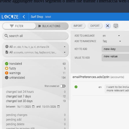
Potete aggiungere nuovi segmenti o interi file tramite l'interfaccia web 