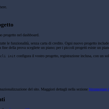
here.
ogetto
imo progetto nel dashboard.
tte le funzionalità, senza carta di credito. Ogni nuovo progetto include c
ine della prova scegliete un piano; per i piccoli progetti esiste un pia
configura il vostro progetto, registrazione inclusa, con un 
cli init
rnazionalizzazione del sito. Maggiori dettagli nella sezione
Strumentare i
nti