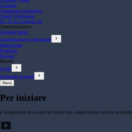
Controlli / Issue
Contesto
Traduzione automatica
Quality Estimation
EU AI Act Articolo 50
Amministrazione
Gestione utenti
chevron_right
Autenticazione a due fattori
Multi-tenant
Notifiche
Backup
Risorse
chevron_right
Guide
chevron_right
Domande generali
Menü
Per iniziare
L'integrazione di Locize nel vostro sito / applicazione avviene in quat
smart_display