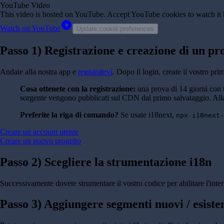
YouTube Video
This video is hosted on YouTube
. Accept YouTube cookies to watch it 
play_circle
Watch on YouTube
Update cookie preferences
Passo 1) Registrazione e creazione di un pr
Andate alla nostra app e
registratevi
. Dopo il login, create il vostro pr
Cosa ottenete con la registrazione:
una prova di 14 giorni con tu
sorgente vengono pubblicati sul CDN dal primo salvataggio. Alla f
Preferite la riga di comando?
Se usate i18next,
npx i18next-
Creare un account utente
Creare un nuovo progetto
Passo 2) Scegliere la strumentazione i18n
Successivamente dovete strumentare il vostro codice per abilitare l'inte
Passo 3) Aggiungere segmenti nuovi / esiste