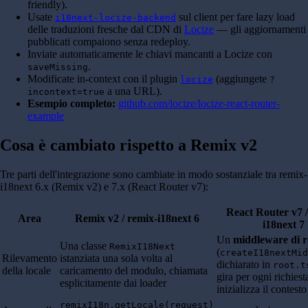
friendly).
Usate
sul client per fare lazy load
i18next-locize-backend
delle traduzioni fresche dal CDN di
Locize
— gli aggiornamenti
pubblicati compaiono senza redeploy.
Inviate automaticamente le chiavi mancanti a Locize con
.
saveMissing
Modificate in-context con il plugin
(aggiungete
locize
?
a una URL).
incontext=true
Esempio completo:
github.com/locize/locize-react-router-
example
Cosa è cambiato rispetto a Remix v2
Tre parti dell'integrazione sono cambiate in modo sostanziale tra remix-
i18next 6.x (Remix v2) e 7.x (React Router v7):
React Router v7 /
Area
Remix v2 / remix-i18next 6
i18next 7
Un
middleware di r
Una classe
RemixI18Next
(
createI18nextMid
Rilevamento
istanziata una sola volta al
dichiarato in
root.t
della locale
caricamento del modulo, chiamata
gira per ogni richiest
esplicitamente dai loader
inizializza il contesto
remixI18n.getLocale(request)