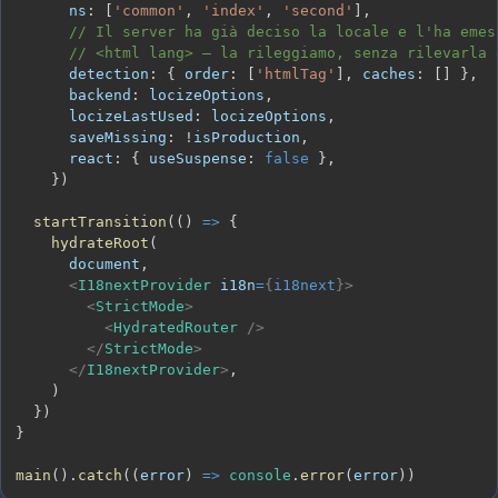
      ns
:
[
'common'
,
'index'
,
'second'
]
,
// Il server ha già deciso la locale e l'ha emes
// <html lang> — la rileggiamo, senza rilevarla 
      detection
:
{
 order
:
[
'htmlTag'
]
,
 caches
:
[
]
}
,
      backend
:
 locizeOptions
,
      locizeLastUsed
:
 locizeOptions
,
      saveMissing
:
!
isProduction
,
      react
:
{
 useSuspense
:
false
}
,
}
)
startTransition
(
(
)
=>
{
hydrateRoot
(
document
,
<
I18nextProvider
i18n
=
{
i18next
}
>
<
StrictMode
>
<
HydratedRouter
/>
</
StrictMode
>
</
I18nextProvider
>
,
)
}
)
}
main
(
)
.
catch
(
(
error
)
=>
console
.
error
(
error
)
)