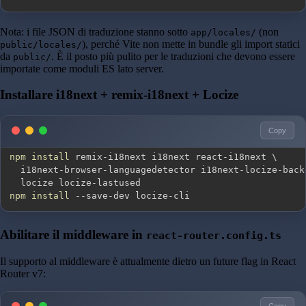
Nota: i file JSON di traduzione stanno sotto
(non
app/locales/
), perché Vite non mette in bundle gli import statici
public/locales/
da
. È il posto più pulito per le traduzioni che devono essere
public/
importate come moduli ES lato server.
Installare i18next + remix-i18next + Locize
Copy
npm
install
 remix-i18next i18next react-i18next 
\
  i18next-browser-languagedetector i18next-locize-back
npm
install
 --save-dev locize-cli
Abilitare il middleware in
react-router.config.ts
Il supporto al middleware è attualmente dietro un future flag in React
Router v7:
Copy