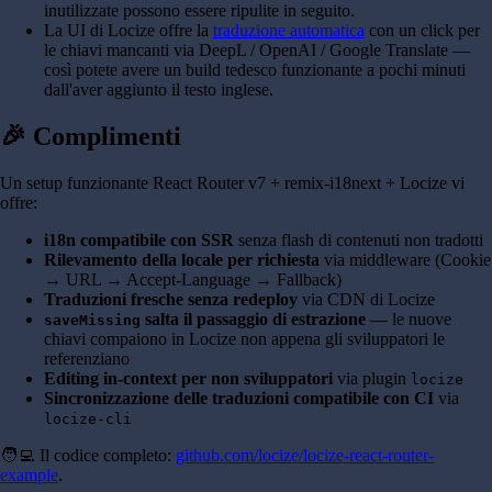
inutilizzate possono essere ripulite in seguito.
La UI di Locize offre la
traduzione automatica
con un click per
le chiavi mancanti via DeepL / OpenAI / Google Translate —
così potete avere un build tedesco funzionante a pochi minuti
dall'aver aggiunto il testo inglese.
🎉 Complimenti
Un setup funzionante React Router v7 + remix-i18next + Locize vi
offre:
i18n compatibile con SSR
senza flash di contenuti non tradotti
Rilevamento della locale per richiesta
via middleware (Cookie
→ URL → Accept-Language → Fallback)
Traduzioni fresche senza redeploy
via CDN di Locize
salta il passaggio di estrazione
— le nuove
saveMissing
chiavi compaiono in Locize non appena gli sviluppatori le
referenziano
Editing in-context per non sviluppatori
via plugin
locize
Sincronizzazione delle traduzioni compatibile con CI
via
locize-cli
🧑‍💻 Il codice completo:
github.com/locize/locize-react-router-
example
.