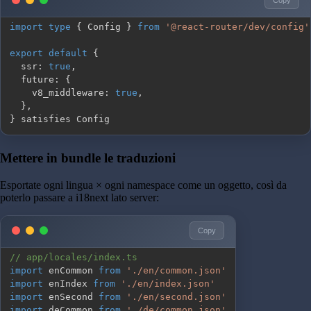
import
type
{
 Config 
}
from
'@react-router/dev/config'
export
default
{
  ssr
:
true
,
  future
:
{
    v8_middleware
:
true
,
}
,
}
 satisfies Config
Mettere in bundle le traduzioni
Esportate ogni lingua × ogni namespace come un oggetto, così da
poterlo passare a i18next lato server:
Copy
// app/locales/index.ts
import
 enCommon 
from
'./en/common.json'
import
 enIndex 
from
'./en/index.json'
import
 enSecond 
from
'./en/second.json'
import
 deCommon 
from
'./de/common.json'