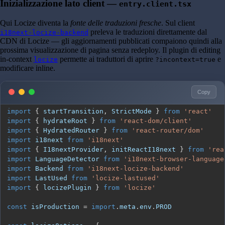
Inizializzazione lato client —
entry.client.tsx
Qui Locize diventa la
fonte delle traduzioni fresche
. Sul client
preleva le traduzioni direttamente dal
i18next-locize-backend
CDN di Locize — gli aggiornamenti pubblicati compaiono quindi alla
prossima visualizzazione di pagina senza redeploy. Il plugin di editing
in-context
permette ai traduttori di aprire
e
locize
?incontext=true
modificare inline.
Copy
import
{
 startTransition
,
StrictMode
}
from
'react'
import
{
 hydrateRoot 
}
from
'react-dom/client'
import
{
HydratedRouter
}
from
'react-router/dom'
import
i18next
from
'i18next'
import
{
I18nextProvider
,
 initReactI18next 
}
from
'rea
import
LanguageDetector
from
'i18next-browser-language
import
Backend
from
'i18next-locize-backend'
import
LastUsed
from
'locize-lastused'
import
{
 locizePlugin 
}
from
'locize'
const
 isProduction 
=
import
.
meta
.
env
.
PROD