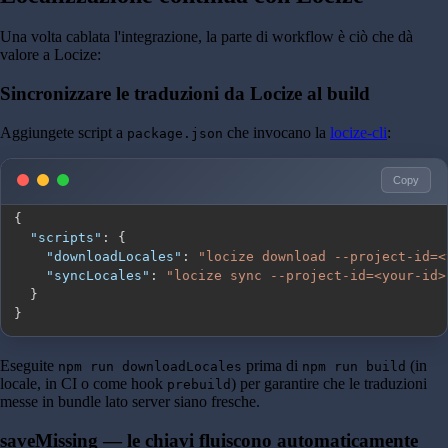
Una volta cablata l'integrazione, la parte di workflow è ciò che dà
valore a Locize:
Sincronizzare le traduzioni da Locize al build
Aggiungete script a
che invocano la
locize-cli
:
package.json
Copy
{
"scripts"
:
{
"downloadLocales"
:
"locize download --project-id=<
"syncLocales"
:
"locize sync --project-id=<your-id>
}
}
Eseguite
prima di
(in
npm run downloadLocales
npm run build
locale, in CI o come hook
) per garantire che le traduzioni
prebuild
messe in bundle lato server siano fresche.
saveMissing — le chiavi fluiscono automaticamente