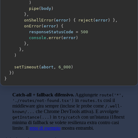
)
pipe
(
body
)
}
,
onShellError
(
error
)
{
reject
(
error
)
}
,
onError
(
error
)
{
          responseStatusCode 
=
500
console
.
error
(
error
)
}
,
}
,
)
setTimeout
(
abort
,
6_000
)
}
)
}
Catch-all + fallback difensivo.
Aggiungete
route('*',
in
così il
'./routes/not-found.tsx')
routes.ts
middleware gira sempre (incluse le probe come
/.well-
che Chrome DevTools attiva). E avvolgete
known/...
in
con un'istanza i18next
getInstance(...)
try/catch
minima di fallback se volete resilienza extra contro casi
limite. Il
repo di esempio
mostra entrambi.