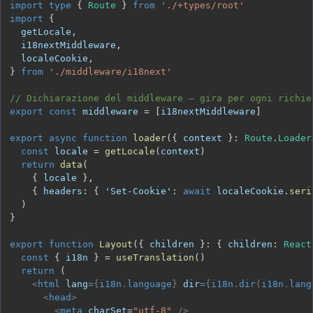
import
type
{
Route
}
from
'./+types/root'
import
{
  getLocale
,
  i18nextMiddleware
,
  localeCookie
,
}
from
'./middleware/i18next'
// Dichiarazione del middleware — gira per ogni richie
export
const
 middleware 
=
[
i18nextMiddleware
]
export
async
function
loader
(
{
 context 
}
:
Route
.
Loader
const
 locale 
=
getLocale
(
context
)
return
data
(
{
 locale 
}
,
{
 headers
:
{
'Set-Cookie'
:
await
 localeCookie
.
seri
)
}
export
function
Layout
(
{
 children 
}
:
{
 children
:
React
const
{
 i18n 
}
=
useTranslation
(
)
return
(
<
html
lang
=
{
i18n
.
language
}
dir
=
{
i18n
.
dir
(
i18n
.
lang
<
head
>
<
meta
charSet
=
"
utf-8
"
/>