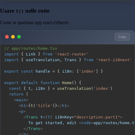
Usare
nelle rotte
t()
Come in qualsiasi app react-i18next:
Copy
// app/routes/home.tsx
import
{
Link
}
from
'react-router'
import
{
 useTranslation
,
Trans
}
from
'react-i18next'
export
const
 handle 
=
{
 i18n
:
[
'index'
]
}
export
default
function
Home
(
)
{
const
{
 t
,
 i18n 
}
=
useTranslation
(
'index'
)
return
(
<
main
>
<
h1
>
{
t
(
'title'
)
}
</
h1
>
<
p
>
<
Trans
t
=
{
t
}
i18nKey
=
"
description.part1
"
>
          To get started, edit 
<
code
>
app/routes/home.t
</
Trans
>
</
p
>