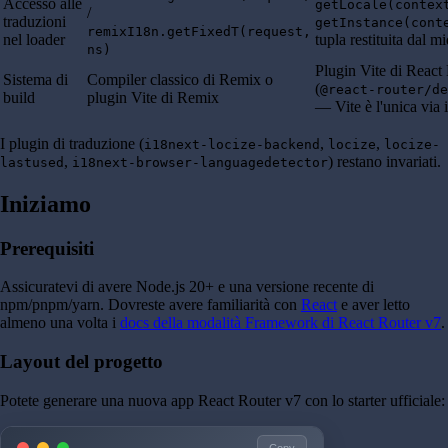
Accesso alle
getLocale(contex
/
traduzioni
getInstance(cont
remixI18n.getFixedT(request,
nel loader
tupla restituita dal 
ns)
Plugin Vite di React
Sistema di
Compiler classico di Remix o
(
@react-router/de
build
plugin Vite di Remix
— Vite è l'unica via 
I plugin di traduzione (
,
,
i18next-locize-backend
locize
locize-
,
) restano invariati.
lastused
i18next-browser-languagedetector
Iniziamo
Prerequisiti
Assicuratevi di avere Node.js 20+ e una versione recente di
npm/pnpm/yarn. Dovreste avere familiarità con
React
e aver letto
almeno una volta i
docs della modalità Framework di React Router v7
.
Layout del progetto
Potete generare una nuova app React Router v7 con lo starter ufficiale:
Copy