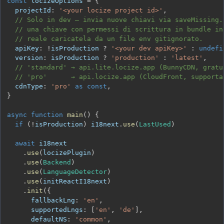
const
 locizeOptions 
=
{
  projectId
:
'<your locize project id>'
,
// Solo in dev — invia nuove chiavi via saveMissing.
// una chiave con permessi di scrittura in bundle in
// reale caricatela da un file env gitignorato.
  apiKey
:
!
isProduction 
?
'<your dev apiKey>'
:
undefi
  version
:
 isProduction 
?
'production'
:
'latest'
,
// 'standard' → api.lite.locize.app (BunnyCDN, gratu
// 'pro'      → api.locize.app (CloudFront, supporta
  cdnType
:
'pro'
as
const
,
}
async
function
main
(
)
{
if
(
!
isProduction
)
 i18next
.
use
(
LastUsed
)
await
.
use
(
locizePlugin
)
.
use
(
Backend
)
.
use
(
LanguageDetector
)
.
use
(
initReactI18next
)
.
init
(
{
      fallbackLng
:
'en'
,
      supportedLngs
:
[
'en'
,
'de'
]
,
      defaultNS
:
'common'
,