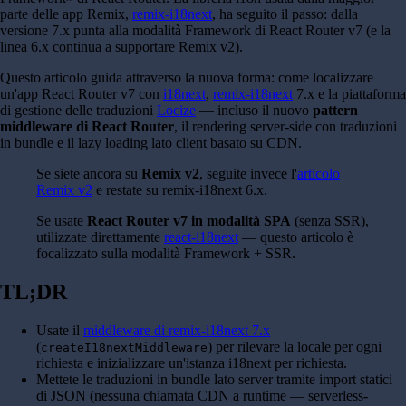
parte delle app Remix,
remix-i18next
, ha seguito il passo: dalla
versione 7.x punta alla modalità Framework di React Router v7 (e la
linea 6.x continua a supportare Remix v2).
Questo articolo guida attraverso la nuova forma: come localizzare
un'app React Router v7 con
i18next
,
remix-i18next
7.x e la piattaforma
di gestione delle traduzioni
Locize
— incluso il nuovo
pattern
middleware di React Router
, il rendering server-side con traduzioni
in bundle e il lazy loading lato client basato su CDN.
Se siete ancora su
Remix v2
, seguite invece l'
articolo
Remix v2
e restate su remix-i18next 6.x.
Se usate
React Router v7 in modalità SPA
(senza SSR),
utilizzate direttamente
react-i18next
— questo articolo è
focalizzato sulla modalità Framework + SSR.
TL;DR
Usate il
middleware di remix-i18next 7.x
(
) per rilevare la locale per ogni
createI18nextMiddleware
richiesta e inizializzare un'istanza i18next per richiesta.
Mettete le traduzioni in bundle lato server tramite import statici
di JSON (nessuna chiamata CDN a runtime — serverless-