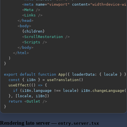
<
meta
name
=
"
viewport
"
content
=
"
width=device-wi
<
Meta
/>
<
Links
/>
</
head
>
<
body
>
{
children
}
<
ScrollRestoration
/>
<
Scripts
/>
</
body
>
</
html
>
)
}
export
default
function
App
(
{
 loaderData
:
{
 locale 
}
}
const
{
 i18n 
}
=
useTranslation
(
)
useEffect
(
(
)
=>
{
if
(
i18n
.
language
!==
 locale
)
 i18n
.
changeLanguage
(
}
,
[
locale
,
 i18n
]
)
return
<
Outlet
/>
}
Rendering lato server —
entry.server.tsx