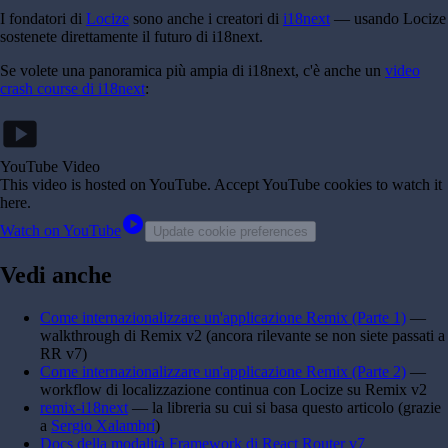
I fondatori di
Locize
sono anche i creatori di
i18next
— usando Locize
sostenete direttamente il futuro di i18next.
Se volete una panoramica più ampia di i18next, c'è anche un
video
crash course di i18next
:
smart_display
YouTube Video
This video is hosted on YouTube
. Accept YouTube cookies to watch it
here.
play_circle
Watch on YouTube
Update cookie preferences
Vedi anche
Come internazionalizzare un'applicazione Remix (Parte 1)
—
walkthrough di Remix v2 (ancora rilevante se non siete passati a
RR v7)
Come internazionalizzare un'applicazione Remix (Parte 2)
—
workflow di localizzazione continua con Locize su Remix v2
remix-i18next
— la libreria su cui si basa questo articolo (grazie
a
Sergio Xalambrí
)
Docs della modalità Framework di React Router v7