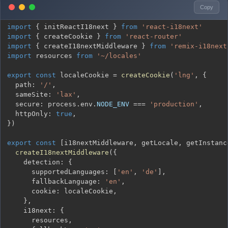
Copy
import
{
 initReactI18next 
}
from
'react-i18next'
import
{
 createCookie 
}
from
'react-router'
import
{
 createI18nextMiddleware 
}
from
'remix-i18next
import
 resources 
from
'~/locales'
export
const
 localeCookie 
=
createCookie
(
'lng'
,
{
  path
:
'/'
,
  sameSite
:
'lax'
,
  secure
:
 process
.
env
.
NODE_ENV
===
'production'
,
  httpOnly
:
true
,
}
)
export
const
[
i18nextMiddleware
,
 getLocale
,
 getInstanc
createI18nextMiddleware
(
{
    detection
:
{
      supportedLanguages
:
[
'en'
,
'de'
]
,
      fallbackLanguage
:
'en'
,
      cookie
:
 localeCookie
,
}
,
    i18next
:
{
      resources
,