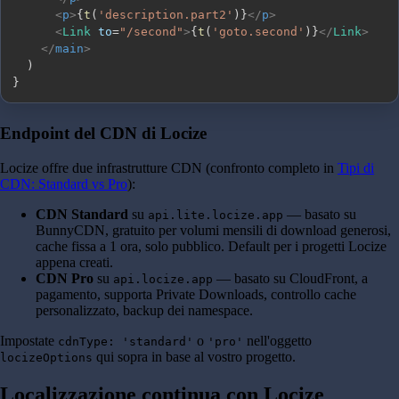
<
p
>
{
t
(
'description.part2'
)
}
</
p
>
<
Link
to
=
"
/second
"
>
{
t
(
'goto.second'
)
}
</
Link
>
</
main
>
)
}
Endpoint del CDN di Locize
Locize offre due infrastrutture CDN (confronto completo in
Tipi di
CDN: Standard vs Pro
):
CDN Standard
su
— basato su
api.lite.locize.app
BunnyCDN, gratuito per volumi mensili di download generosi,
cache fissa a 1 ora, solo pubblico. Default per i progetti Locize
appena creati.
CDN Pro
su
— basato su CloudFront, a
api.locize.app
pagamento, supporta Private Downloads, controllo cache
personalizzato, backup dei namespace.
Impostate
o
nell'oggetto
cdnType: 'standard'
'pro'
qui sopra in base al vostro progetto.
locizeOptions
Localizzazione continua con Locize