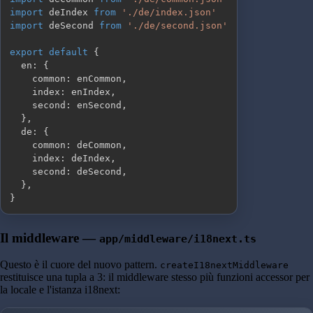
import
 deIndex 
from
'./de/index.json'
import
 deSecond 
from
'./de/second.json'
export
default
{
  en
:
{
    common
:
 enCommon
,
    index
:
 enIndex
,
    second
:
 enSecond
,
}
,
  de
:
{
    common
:
 deCommon
,
    index
:
 deIndex
,
    second
:
 deSecond
,
}
,
}
Il middleware —
app/middleware/i18next.ts
Questo è il cuore del nuovo pattern.
createI18nextMiddleware
restituisce una tupla a 3: il middleware stesso più funzioni accessor per
la locale e l'istanza i18next: