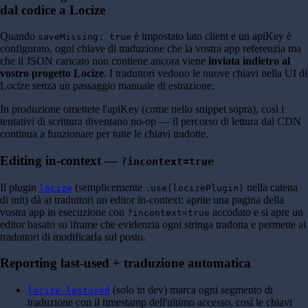
dal codice a Locize
Quando
è impostato lato client e un apiKey è
saveMissing: true
configurato, ogni chiave di traduzione che la vostra app referenzia ma
che il JSON caricato non contiene ancora viene
inviata indietro al
vostro progetto Locize
. I traduttori vedono le nuove chiavi nella UI di
Locize senza un passaggio manuale di estrazione.
In produzione omettete l'apiKey (come nello snippet sopra), così i
tentativi di scrittura diventano no-op — il percorso di lettura dal CDN
continua a funzionare per tutte le chiavi tradotte.
Editing in-context —
?incontext=true
Il plugin
(semplicemente
nella catena
locize
.use(locizePlugin)
di init) dà ai traduttori un editor in-context: aprite una pagina della
vostra app in esecuzione con
accodato e si apre un
?incontext=true
editor basato su iframe che evidenzia ogni stringa tradotta e permette ai
traduttori di modificarla sul posto.
Reporting last-used + traduzione automatica
(solo in dev) marca ogni segmento di
locize-lastused
traduzione con il timestamp dell'ultimo accesso, così le chiavi