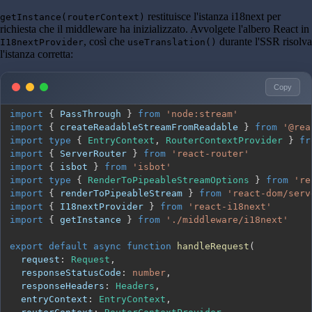
restituisce l'istanza i18next per
getInstance(routerContext)
richiesta che il middleware ha inizializzato. Avvolgete l'albero React in
, così che
durante l'SSR risolva
I18nextProvider
useTranslation()
l'istanza corretta:
Copy
import
{
PassThrough
}
from
'node:stream'
import
{
 createReadableStreamFromReadable 
}
from
'@rea
import
type
{
EntryContext
,
RouterContextProvider
}
fr
import
{
ServerRouter
}
from
'react-router'
import
{
 isbot 
}
from
'isbot'
import
type
{
RenderToPipeableStreamOptions
}
from
're
import
{
 renderToPipeableStream 
}
from
'react-dom/serv
import
{
I18nextProvider
}
from
'react-i18next'
import
{
 getInstance 
}
from
'./middleware/i18next'
export
default
async
function
handleRequest
(
  request
:
Request
,
  responseStatusCode
:
number
,
  responseHeaders
:
Headers
,
  entryContext
:
EntryContext
,