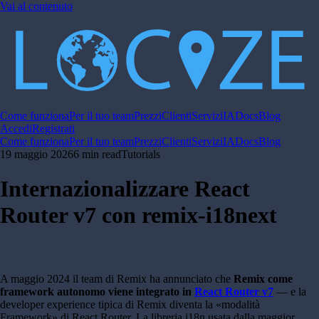
Vai al contenuto
Come funziona
Per il tuo team
Prezzi
Clienti
Servizi
IA
Docs
Blog
Accedi
Registrati
Come funziona
Per il tuo team
Prezzi
Clienti
Servizi
IA
Docs
Blog
19 maggio 2026
6 min read
Tutorials
Internazionalizzare React
Router v7 con remix-i18next
A maggio 2024 il team di Remix ha annunciato che
Remix come
framework autonomo viene integrato in
React Router v7
— e la
developer experience tipica di Remix diventa la «modalità
Framework» di React Router. La libreria i18n usata dalla maggior