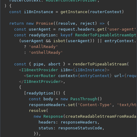
  routerContext
:
RouterContextProvider
,
)
{
const
 i18nInstance 
=
getInstance
(
routerContext
)
return
new
Promise
(
(
resolve
,
 reject
)
=>
{
const
 userAgent 
=
 request
.
headers
.
get
(
'user-agent'
const
 readyOption
:
keyof
RenderToPipeableStreamOpt
(
userAgent 
&&
isbot
(
userAgent
)
)
||
 entryContext
.
?
'onAllReady'
:
'onShellReady'
const
{
 pipe
,
 abort 
}
=
renderToPipeableStream
(
<
I18nextProvider
i18n
=
{
i18nInstance
}
>
<
ServerRouter
context
=
{
entryContext
}
url
=
{
requ
</
I18nextProvider
>
,
{
[
readyOption
]
(
)
{
const
 body 
=
new
PassThrough
(
)
          responseHeaders
.
set
(
'Content-Type'
,
'text/ht
resolve
(
new
Response
(
createReadableStreamFromReada
              headers
:
 responseHeaders
,
              status
:
 responseStatusCode
,
}
)
,