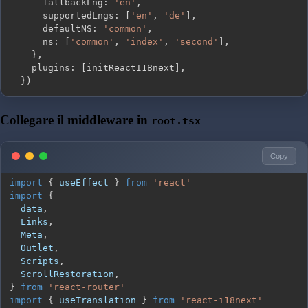
      fallbackLng
:
'en'
,
      supportedLngs
:
[
'en'
,
'de'
]
,
      defaultNS
:
'common'
,
      ns
:
[
'common'
,
'index'
,
'second'
]
,
}
,
    plugins
:
[
initReactI18next
]
,
}
)
Collegare il middleware in
root.tsx
Copy
import
{
 useEffect 
}
from
'react'
import
{
  data
,
Links
,
Meta
,
Outlet
,
Scripts
,
ScrollRestoration
,
}
from
'react-router'
import
{
 useTranslation 
}
from
'react-i18next'