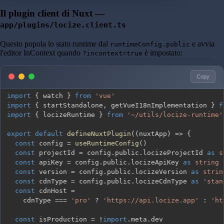
Il plugin client di Nuxt —
app/plugins/locize.client.ts
Questo popola lo stato runtime dal
e avvia
runtimeConfig.public
l'editor InContext quando
è impostato:
?incontext=true
Copy
import
{
 watch 
}
from
'vue'
import
{
 startStandalone
,
 getVueI18nImplementation 
}
f
import
{
 locizeRuntime 
}
from
'~/utils/locize-runtime'
export
default
defineNuxtPlugin
(
(
nuxtApp
)
=>
{
const
 config 
=
useRuntimeConfig
(
)
const
 projectId 
=
 config
.
public
.
locizeProjectId 
as
s
const
 apiKey 
=
 config
.
public
.
locizeApiKey 
as
string
const
 version 
=
 config
.
public
.
locizeVersion 
as
strin
const
 cdnType 
=
 config
.
public
.
locizeCdnType 
as
'stan
const
 cdnHost 
=
    cdnType 
===
'pro'
?
'https://api.locize.app'
:
'ht
const
 isProduction 
=
!
import
.
meta
.