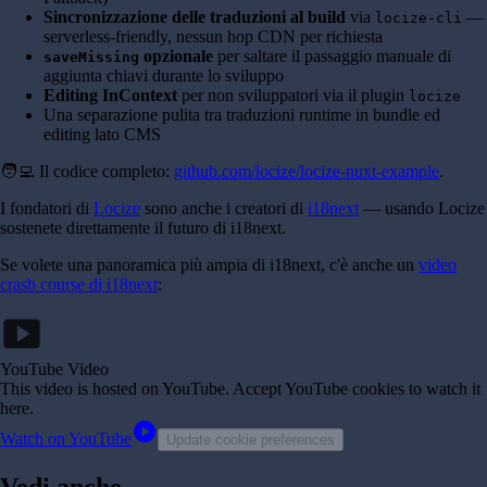
Sincronizzazione delle traduzioni al build
via
—
locize-cli
serverless-friendly, nessun hop CDN per richiesta
opzionale
per saltare il passaggio manuale di
saveMissing
aggiunta chiavi durante lo sviluppo
Editing InContext
per non sviluppatori via il plugin
locize
Una separazione pulita tra traduzioni runtime in bundle ed
editing lato CMS
🧑‍💻 Il codice completo:
github.com/locize/locize-nuxt-example
.
I fondatori di
Locize
sono anche i creatori di
i18next
— usando Locize
sostenete direttamente il futuro di i18next.
Se volete una panoramica più ampia di i18next, c'è anche un
video
crash course di i18next
:
smart_display
YouTube Video
This video is hosted on YouTube
. Accept YouTube cookies to watch it
here.
play_circle
Watch on YouTube
Update cookie preferences
Vedi anche