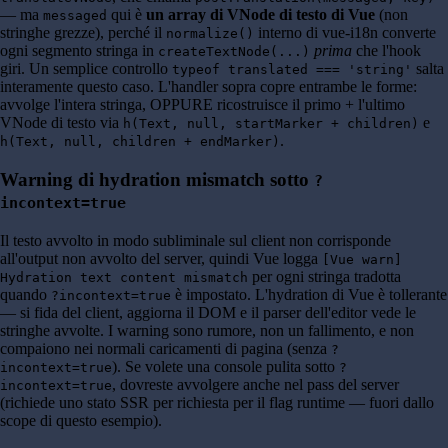
— ma
qui è
un array di VNode di testo di Vue
(non
messaged
stringhe grezze), perché il
interno di vue-i18n converte
normalize()
ogni segmento stringa in
prima
che l'hook
createTextNode(...)
giri. Un semplice controllo
salta
typeof translated === 'string'
interamente questo caso. L'handler sopra copre entrambe le forme:
avvolge l'intera stringa, OPPURE ricostruisce il primo + l'ultimo
VNode di testo via
e
h(Text, null, startMarker + children)
.
h(Text, null, children + endMarker)
Warning di hydration mismatch sotto
?
incontext=true
Il testo avvolto in modo subliminale sul client non corrisponde
all'output non avvolto del server, quindi Vue logga
[Vue warn]
per ogni stringa tradotta
Hydration text content mismatch
quando
è impostato. L'hydration di Vue è tollerante
?incontext=true
— si fida del client, aggiorna il DOM e il parser dell'editor vede le
stringhe avvolte. I warning sono rumore, non un fallimento, e non
compaiono nei normali caricamenti di pagina (senza
?
). Se volete una console pulita sotto
incontext=true
?
, dovreste avvolgere anche nel pass del server
incontext=true
(richiede uno stato SSR per richiesta per il flag runtime — fuori dallo
scope di questo esempio).