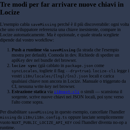
Tre modi per far arrivare nuove chiavi in
Locize
L'esempio cabla
perché è il più discoverabile: ogni volta
saveMissing
che uno sviluppatore referenzia una chiave inesistente, compare in
Locize automaticamente. Ma è opzionale, e quale strada scegliete
dipende dal vostro workflow:
Push a runtime via
(la strada che l'esempio
saveMissing
mostra per default). Comoda in dev. Richiede di spedire un
apiKey dev nel bundle del browser.
(già cablato in
come
locize sync
package.json
, togliete il flag
).
legge i
syncLocales
--dry=true
locize-cli
vostri
locali e carica
i18n/locales/{lng}/{ns}.json
qualsiasi chiave non ancora in Locize. Manuale o triggerato da
CI, nessuna write-key nel browser.
Estrazione statica
via
o simili — scansiona il
i18next-cli
sorgente, scrive nuove chiavi nei JSON locali, poi sync verso
l'alto come sopra.
Per disabilitare
in questo esempio, cancellate l'handler
saveMissing
da
oppure lasciate semplicemente
missing
i18n/i18n.config.ts
vuoto
così l'handler diventa no-op a
NUXT_PUBLIC_LOCIZE_API_KEY
runtime.