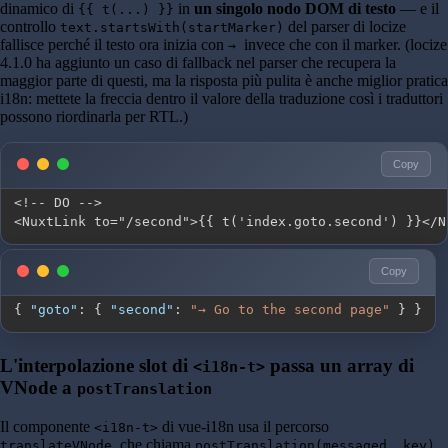
dinamico di
in
un singolo nodo DOM di testo
— e il
{{ t(...) }}
controllo
del parser di locize
text.startsWith(startMarker)
fallisce perché il testo ora inizia con
invece che con il marker. (locize
→
4.1.0 ha aggiunto un caso di fallback nel parser che recupera la
maggior parte di questi, ma la risposta più pulita è anche miglior pratica
i18n: mettete la freccia dentro il valore della traduzione così i traduttori
possono riordinarla per RTL.)
Copy
<NuxtLink to="/second">{{ t('index.goto.second') }}</N
Copy
{
"goto"
:
{
"second"
:
"→ Go to the second page"
}
}
L'interpolazione slot di
passa un array di
<i18n-t>
VNode a
postTranslation
Il componente
di vue-i18n usa il percorso
<i18n-t>
, che chiama
translateVNode
postTranslation(messaged, key)