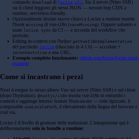
comando
di
. Sia il server (Nitro SSR)
download
locize-cli
sia il client leggono gli stessi JSON — nessun hop CDN a
runtime, serverless-friendly.
Opzionalmente inviate nuove chiavi a Locize a runtime tramite
l'hook
di vue-i18n (
). Oppure saltatelo e
missing
saveMissing
usate
da CI — a seconda del workflow che
locize sync
preferite.
Editing in-context con l'helper
getVueI18nImplementation
del pacchetto
(rilasciato in 4.1.0) — accodate
locize
?
a una URL.
incontext=true
Esempio completo funzionante:
github.com/locize/locize-nuxt-
example
Come si incastrano i pezzi
Nuxt 4 esegue lo stesso albero Vue sul server (Nitro SSR) e sul client
(dopo l'hydration).
monta vue-i18n in entrambi i
@nuxtjs/i18n
contesti e aggiunge intorno feature Nuxt-aware — rotte tipizzate, il
composable
, il rilevamento della lingua del browser e
useLocalePath
così via.
Locize è il livello di gestione delle traduzioni. L'integrazione qui è
deliberatamente
solo in bundle a runtime
:
Al build:
scarica gli ultimi JSON pubblicati dal