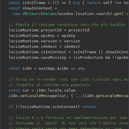
const
 isInIframe 
=
(
(
)
=>
{
try
{
return
 self 
!==
 to
const
 showInContext 
=
new
URLSearchParams
(
window
.
location
.
search
)
.
get
(
'i
// Popola il runtime condiviso così che gli handler 
  locizeRuntime
.
projectId 
=
  locizeRuntime
.
apiKey 
=
  locizeRuntime
.
version 
=
  locizeRuntime
.
cdnHost 
=
  locizeRuntime
.
isInContext 
=
 isInIframe 
||
  locizeRuntime
.
saveMissing 
=
!
isProduction 
&&
!
!
const
 i18n 
=
 nuxtApp
.
$i18n 
as
any
// Forza un re-render così vue-i18n rivaluta ogni ou
// rispetto al runtime ora popolato.
const
 cur 
=
 i18n
.
locale
.
  i18n
.
setLocaleMessage
(
cur
,
{
...
(
i18n
.
getLocaleMessa
if
(
!
locizeRuntime
.
isInContext
)
return
// locize 4.1.0 fornisce un'implementazione per vue-
// Forniamo il `watch` di Vue così che l'editor osse
// stesso resta senza una peer dependency su `vue`.