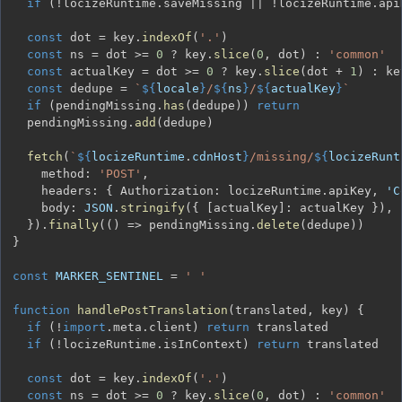
if
(
!
locizeRuntime
.
saveMissing 
||
!
locizeRuntime
.
api
const
 dot 
=
 key
.
indexOf
(
'.'
)
const
 ns 
=
 dot 
>=
0
?
 key
.
slice
(
0
,
 dot
)
:
'common'
const
 actualKey 
=
 dot 
>=
0
?
 key
.
slice
(
dot 
+
1
)
:
const
 dedupe 
=
`
${
locale
}
/
${
ns
}
/
${
actualKey
}
`
if
(
pendingMissing
.
has
(
dedupe
)
)
return
  pendingMissing
.
add
(
dedupe
)
fetch
(
`
${
locizeRuntime
.
cdnHost
}
/missing/
${
locizeRunt
    method
:
'POST'
,
    headers
:
{
 Authorization
:
 locizeRuntime
.
apiKey
,
'C
    body
:
JSON
.
stringify
(
{
[
actualKey
]
:
 actualKey 
}
)
,
}
)
.
finally
(
(
)
=>
 pendingMissing
.
delete
(
dedupe
)
)
}
const
MARKER_SENTINEL
=
'￼'
function
handlePostTranslation
(
translated
,
 key
)
{
if
(
!
import
.
meta
.
client
)
return
if
(
!
locizeRuntime
.
isInContext
)
return
const
 dot 
=
 key
.
indexOf
(
'.'
)
const
 ns 
=
 dot 
>=
0
?
 key
.
slice
(
0
,
 dot
)
:
'common'