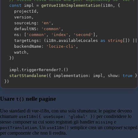
const
 impl 
=
getVueI18nImplementation
(
i18n
,
{
    projectId
,
    version
,
    sourceLng
:
'en'
,
    defaultNS
:
'common'
,
    ns
:
[
'common'
,
'index'
,
'second'
]
,
    targetLngs
:
(
i18n
.
availableLocales 
as
string
[
]
)
||
    backendName
:
'locize-cli'
,
    watch
,
}
)
  impl
.
triggerRerender
?.
(
)
startStandalone
(
{
 implementation
:
 impl
,
 show
:
true
}
}
)
Usare
nelle pagine
t()
Uso standard di vue-i18n, con una sola sfumatura: le pagine devono
chiamare
per condividere lo
useI18n({ useScope: 'global' })
stesso composer su cui sono registrati gli handler
e
missing
. Un
semplice crea un composer scoped
postTranslation
useI18n()
per componente che non li eredita.