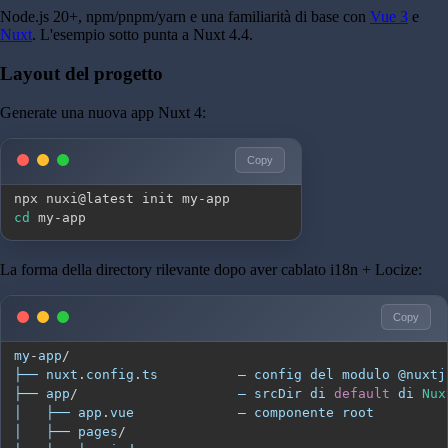
Node.js 20+, npm/pnpm/yarn e una familiarità di base con
Vue 3
e
Nuxt
. L'esempio sotto punta a Nuxt 4.4.
Layout del progetto
Generate una nuova app Nuxt 4:
Copy
cd
 my-app
La forma della directory rilevante dopo aver cablato i18n + Locize:
Copy
my
-
app
/
├── nuxt
.
config
.
ts
          — config del modulo @nuxtj
├── app
/
                    — srcDir di 
default
 di 
Nux
│   ├── app
.
vue
│   ├── pages
/