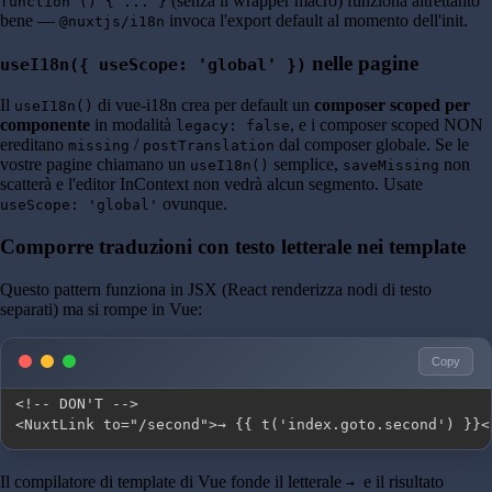
(senza il wrapper macro) funziona altrettanto
function () { ... }
bene —
invoca l'export default al momento dell'init.
@nuxtjs/i18n
nelle pagine
useI18n({ useScope: 'global' })
Il
di vue-i18n crea per default un
composer scoped per
useI18n()
componente
in modalità
, e i composer scoped NON
legacy: false
ereditano
/
dal composer globale. Se le
missing
postTranslation
vostre pagine chiamano un
semplice,
non
useI18n()
saveMissing
scatterà e l'editor InContext non vedrà alcun segmento. Usate
ovunque.
useScope: 'global'
Comporre traduzioni con testo letterale nei template
Questo pattern funziona in JSX (React renderizza nodi di testo
separati) ma si rompe in Vue:
Copy
<NuxtLink to="/second">→ {{ t('index.goto.second') }}<
Il compilatore di template di Vue fonde il letterale
e il risultato
→