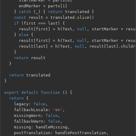
      startMarker 
=
 parts
[
0
]
      endMarker 
=
 parts
[
1
]
}
catch
(
_
)
{
return
 translated 
}
const
 result 
=
 translated
.
slice
(
)
if
(
first 
===
 last
)
{
      result
[
first
]
=
h
(
Text
,
null
,
 startMarker 
+
 resu
}
else
{
      result
[
first
]
=
h
(
Text
,
null
,
 startMarker 
+
 resu
      result
[
last
]
=
h
(
Text
,
null
,
 result
[
last
]
.
childr
}
return
}
return
}
export
default
function
(
)
{
return
{
    legacy
:
false
,
    fallbackLocale
:
'en'
,
    missingWarn
:
false
,
    fallbackWarn
:
false
,
    missing
:
 handleMissing
,
    postTranslation
:
 handlePostTranslation
,