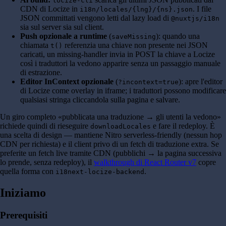
locize-cli
CDN di Locize in
. I file
i18n/locales/{lng}/{ns}.json
JSON committati vengono letti dal lazy load di
@nuxtjs/i18n
sia sul server sia sul client.
Push opzionale a runtime
(
): quando una
saveMissing
chiamata
referenzia una chiave non presente nei JSON
t()
caricati, un missing-handler invia in POST la chiave a Locize
così i traduttori la vedono apparire senza un passaggio manuale
di estrazione.
Editor InContext opzionale
(
): apre l'editor
?incontext=true
di Locize come overlay in iframe; i traduttori possono modificare
qualsiasi stringa cliccandola sulla pagina e salvare.
Un giro completo «pubblicata una traduzione → gli utenti la vedono»
richiede quindi di rieseguire
e fare il redeploy. È
downloadLocales
una scelta di design — mantiene Nitro serverless-friendly (nessun hop
CDN per richiesta) e il client privo di un fetch di traduzione extra. Se
preferite un fetch live tramite CDN (pubblichi → la pagina successiva
lo prende, senza redeploy), il
walkthrough di React Router v7
copre
quella forma con
.
i18next-locize-backend
Iniziamo
Prerequisiti