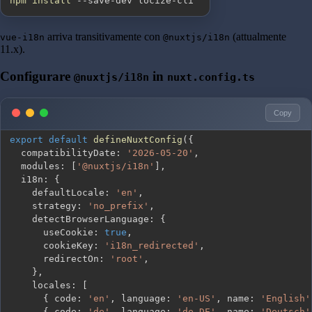
npm
install
 --save-dev locize-cli
arriva transitivamente con
(attualmente
vue-i18n
@nuxtjs/i18n
11.x).
Configurare
in
@nuxtjs/i18n
nuxt.config.ts
Copy
export
default
defineNuxtConfig
(
{
  compatibilityDate
:
'2026-05-20'
,
  modules
:
[
'@nuxtjs/i18n'
]
,
  i18n
:
{
    defaultLocale
:
'en'
,
    strategy
:
'no_prefix'
,
    detectBrowserLanguage
:
{
      useCookie
:
true
,
      cookieKey
:
'i18n_redirected'
,
      redirectOn
:
'root'
,
}
,
    locales
:
[
{
 code
:
'en'
,
 language
:
'en-US'
,
 name
:
'English'
{
 code
:
'de'
,
 language
:
'de-DE'
,
 name
:
'Deutsch'