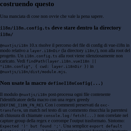
costruendo questo
Una manciata di cose non ovvie che vale la pena sapere.
deve stare dentro la directory
i18n/i18n.config.ts
i18n/
10.x risolve il percorso del file di config di vue-i18n in
@nuxtjs/i18n
modo relativo a
(la directory
), non alla root del
layer.i18nDir
i18n/
progetto. Un
alla root viene silenziosamente non
i18n.config.ts
caricato. Vedi
findPath(layer.i18n.vueI18n ||
in
"i18n.config", { cwd: layer.i18nDir })
.
@nuxtjs/i18n/dist/module.mjs
Non usate la macro
defineI18nConfig(...)
Il modulo
post-processa ogni file contenente
@nuxtjs/i18n
l'identificatore della macro con una regex greedy
(
). Con i commenti preservati da
DEFINE_I18N_FN_RE
oxc-
, un match nel testo di un commento risucchia la parentesi
transform
di chiusura di chiamate
/
non correlate nel
console.log
fetch(...)
capture group della regex e corrompe l'output trasformato. Sintomo:
. Una semplice
Expected ')' but found ';'
export default