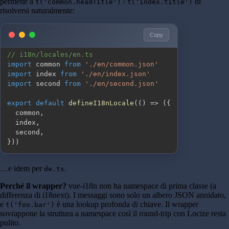
permette a
/
di
t('common.headTitle')
t('index.title')
risolversi naturalmente:
Copy
// i18n/locales/en.ts
import
 common 
from
'./en/common.json'
import
 index 
from
'./en/index.json'
import
 second 
from
'./en/second.json'
export
default
defineI18nLocale
(
(
)
=>
(
{
  common
,
  index
,
  second
,
}
)
)
…e idem per
.
de.ts
Perché il wrapper?
vue-i18n non ha namespace di prima classe (a
differenza di i18next). I messaggi sono solo un albero JSON annidato,
e
è una lookup profonda di chiave. Il wrapper
t('foo.bar')
sovrappone la struttura a namespace così il round-trip con Locize resta
pulito.