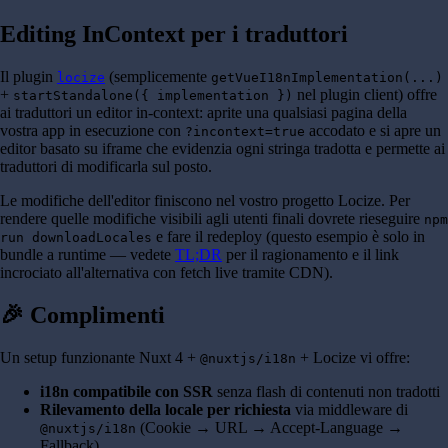
Editing InContext per i traduttori
Il plugin
(semplicemente
locize
getVueI18nImplementation(...)
+
nel plugin client) offre
startStandalone({ implementation })
ai traduttori un editor in-context: aprite una qualsiasi pagina della
vostra app in esecuzione con
accodato e si apre un
?incontext=true
editor basato su iframe che evidenzia ogni stringa tradotta e permette ai
traduttori di modificarla sul posto.
Le modifiche dell'editor finiscono nel vostro progetto Locize. Per
rendere quelle modifiche visibili agli utenti finali dovrete rieseguire
npm
e fare il redeploy (questo esempio è solo in
run downloadLocales
bundle a runtime — vedete
TL;DR
per il ragionamento e il link
incrociato all'alternativa con fetch live tramite CDN).
🎉 Complimenti
Un setup funzionante Nuxt 4 +
+ Locize vi offre:
@nuxtjs/i18n
i18n compatibile con SSR
senza flash di contenuti non tradotti
Rilevamento della locale per richiesta
via middleware di
(Cookie → URL → Accept-Language →
@nuxtjs/i18n
Fallback)