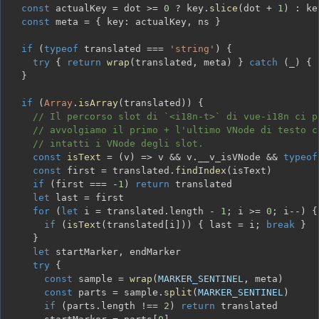
const
 actualKey 
=
 dot 
>=
0
?
 key
.
slice
(
dot 
+
1
)
:
const
 meta 
=
{
 key
:
 actualKey
,
 ns 
}
if
(
typeof
 translated 
===
'string'
)
{
try
{
return
wrap
(
translated
,
 meta
)
}
catch
(
_
)
{
}
if
(
Array
.
isArray
(
translated
)
)
{
// Il percorso slot di `<i18n-t>` di vue-i18n ci p
// avvolgiamo il primo + l'ultimo VNode di testo c
// intatti i VNode degli slot.
const
isText
=
(
v
)
=>
 v 
&&
 v
.
__v_isVNode 
&&
typeof
const
 first 
=
 translated
.
findIndex
(
isText
)
if
(
first 
===
-
1
)
return
let
 last 
=
for
(
let
 i 
=
 translated
.
length 
-
1
;
 i 
>=
0
;
 i
--
)
{
if
(
isText
(
translated
[
i
]
)
)
{
 last 
=
 i
;
break
}
}
let
 startMarker
,
try
{
const
 sample 
=
wrap
(
MARKER_SENTINEL
,
 meta
)
const
 parts 
=
 sample
.
split
(
MARKER_SENTINEL
)
if
(
parts
.
length 
!==
2
)
return