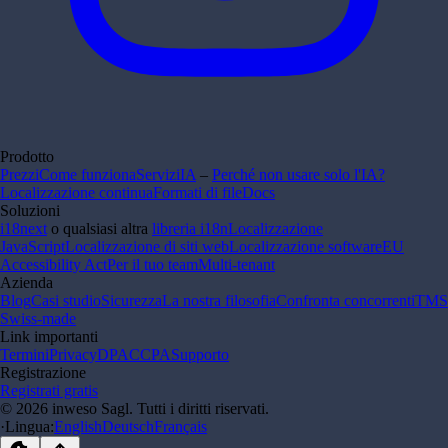
Prodotto
Prezzi
Come funziona
Servizi
IA
–
Perché non usare solo l'IA?
Localizzazione continua
Formati di file
Docs
Soluzioni
i18next
o qualsiasi altra
libreria i18n
Localizzazione
JavaScript
Localizzazione di siti web
Localizzazione software
EU
Accessibility Act
Per il tuo team
Multi-tenant
Azienda
Blog
Casi studio
Sicurezza
La nostra filosofia
Confronta concorrenti
TMS
Swiss-made
Link importanti
Termini
Privacy
DPA
CCPA
Supporto
Registrazione
Registrati gratis
© 2026 inweso Sagl. Tutti i diritti riservati.
·
Lingua
:
English
Deutsch
Français