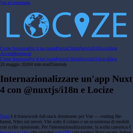
Vai al contenuto
Come funziona
Per il tuo team
Prezzi
Clienti
Servizi
IA
Docs
Blog
Accedi
Registrati
Come funziona
Per il tuo team
Prezzi
Clienti
Servizi
IA
Docs
Blog
20 maggio 2026
9 min read
Tutorials
Internazionalizzare un'app Nuxt
4 con @nuxtjs/i18n e Locize
Nuxt
è il framework full-stack dominante per Vue — routing file-
based, Nitro sul server, Vite sotto il cofano e un ecosistema di moduli
con scelte opinionate. Per l'internazionalizzazione, la scelta canonica è
, che avvolge
vue-i18n
con routing Nuxt-aware, helper
@nuxtjs/i18n