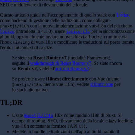
SEO e middleware di rilevamento della locale.
Questo articolo guida nell'accoppiamento di quello stack con
Locize
come backend di gestione delle traduzioni: come collegare
con la nuova implementazione vue-i18n del pacchetto
@nuxtjs/i18n
(introdotta in 4.1.0), usare
per la sincronizzazione
locize
locize-cli
al build, opzionalmente inviare nuove chiavi a Locize a runtime via
l'hook
di vue-i18n e modificare le traduzioni sul posto tramite
missing
l'editor InContext di Locize.
Se siete su
React Router v7
(modalità Framework),
seguite il
walkthrough di React Router v7
. Se siete ancora
su
Remix v2
, vedete l'
articolo Remix v2
.
Se preferite usare
i18next direttamente
con Vue (niente
, niente vue-i18n), vedete
i18next-vue
per
@nuxtjs/i18n
lo stack alternativo.
TL;DR
Usate
10.x come modulo i18n di Nuxt. Si
@nuxtjs/i18n
occupa di routing, SEO, rilevamento della locale e lazy loading;
vue-i18n sottostante fornisce l'API
.
t()
Mettete in bundle le traduzioni nell'app al build tramite il