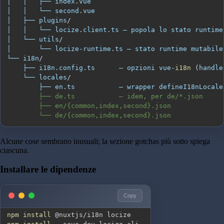
│   │   ├── index
.
vue
│   │   └── second
.
vue
│   ├── plugins
/
│   │   └── locize
.
client
.
ts
 — popola lo stato runtime
│   └── utils
/
│       └── locize
-
runtime
.
ts
└── i18n
/
    ├── i18n
.
config
.
ts
      — opzioni vue
-
i18n
(
handle
    └── locales
/
        ├── en
.
ts
           — wrapper defineI18nLocale
        └── de/{common,index,second}.json
Alcune cose sembrano inusuali; la sezione gotchas più sotto spiega
ciascuna.
Installare le dipendenze
Copy
npm
install