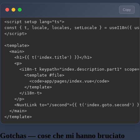
Copy
</template>
Gotchas — cose che mi hanno bruciato