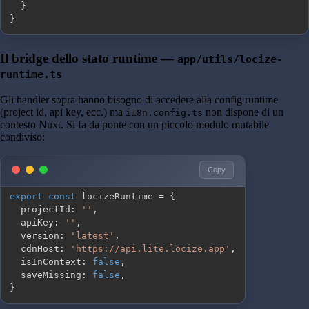
}
}
Il bridge dello stato runtime —
app/utils/locize-
runtime.ts
Gli handler sopra hanno bisogno di accedere alla config runtime
(project id, api key, ecc.) ma
non dispone di un
i18n.config.ts
contesto Nuxt. Si fa da ponte con un piccolo modulo mutabile
condiviso:
Copy
export
const
 locizeRuntime 
=
{
  projectId
:
''
,
  apiKey
:
''
,
  version
:
'latest'
,
  cdnHost
:
'https://api.lite.locize.app'
,
  isInContext
:
false
,
  saveMissing
:
false
,
}