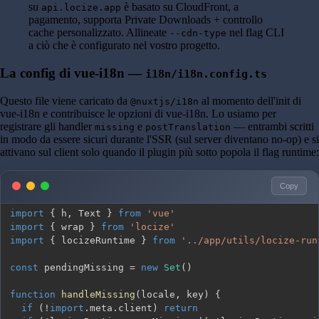
su
è basato su CloudFront, a
api.locize.app
pagamento, supporta Private Downloads + controllo
cache personalizzato. Allineate
nel flag CLI
--cdn-type
a ciò che è configurato nel vostro progetto.
La config di vue-i18n —
i18n/i18n.config.ts
Questo file viene caricato da
al momento dell'init di
@nuxtjs/i18n
vue-i18n e contribuisce le opzioni di vue-i18n. Lo usiamo per
registrare gli handler
e
— entrambi scritti
missing
postTranslation
in modo da essere sicuri durante l'SSR (sul server diventano no-op) e si
attivano sul client solo quando il plugin più sotto popola il flag runtime:
Copy
import
{
 h
,
 Text 
}
from
'vue'
import
{
 wrap 
}
from
'locize'
import
{
 locizeRuntime 
}
from
'../app/utils/locize-run
const
 pendingMissing 
=
new
Set
(
)
function
handleMissing
(
locale
,
 key
)
{
if
(
!
import
.
meta
.
client
)
return