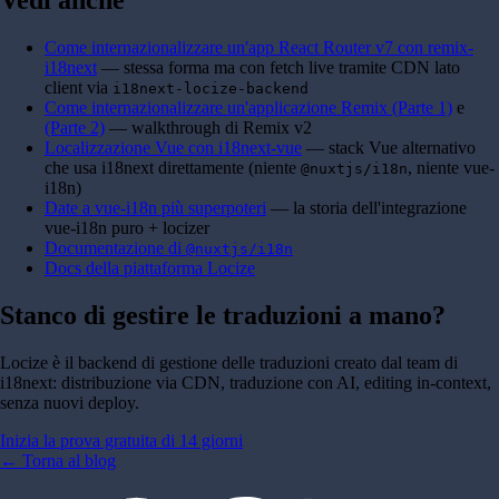
Come internazionalizzare un'app React Router v7 con remix-
i18next
— stessa forma ma con fetch live tramite CDN lato
client via
i18next-locize-backend
Come internazionalizzare un'applicazione Remix (Parte 1)
e
(Parte 2)
— walkthrough di Remix v2
Localizzazione Vue con i18next-vue
— stack Vue alternativo
che usa i18next direttamente (niente
, niente vue-
@nuxtjs/i18n
i18n)
Date a vue-i18n più superpoteri
— la storia dell'integrazione
vue-i18n puro + locizer
Documentazione di
@nuxtjs/i18n
Docs della piattaforma Locize
Stanco di gestire le traduzioni a mano?
Locize è il backend di gestione delle traduzioni creato dal team di
i18next: distribuzione via CDN, traduzione con AI, editing in-context,
senza nuovi deploy.
Inizia la prova gratuita di 14 giorni
←
Torna al blog