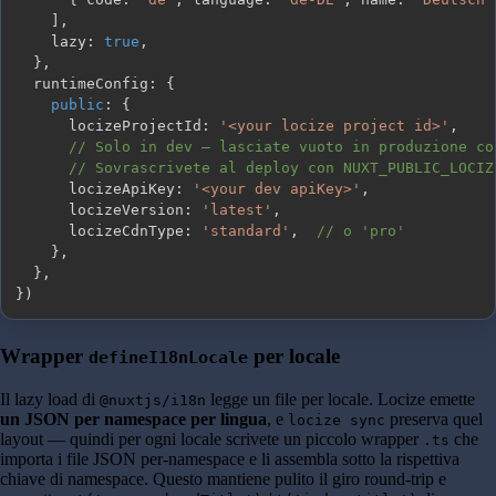
]
,
    lazy
:
true
,
}
,
  runtimeConfig
:
{
public
:
{
      locizeProjectId
:
'<your locize project id>'
,
// Solo in dev — lasciate vuoto in produzione co
// Sovrascrivete al deploy con NUXT_PUBLIC_LOCIZ
      locizeApiKey
:
'<your dev apiKey>'
,
      locizeVersion
:
'latest'
,
      locizeCdnType
:
'standard'
,
// o 'pro'
}
,
}
,
}
)
Wrapper
per locale
defineI18nLocale
Il lazy load di
legge un file per locale. Locize emette
@nuxtjs/i18n
un JSON per namespace per lingua
, e
preserva quel
locize sync
layout — quindi per ogni locale scrivete un piccolo wrapper
che
.ts
importa i file JSON per-namespace e li assembla sotto la rispettiva
chiave di namespace. Questo mantiene pulito il giro round-trip e