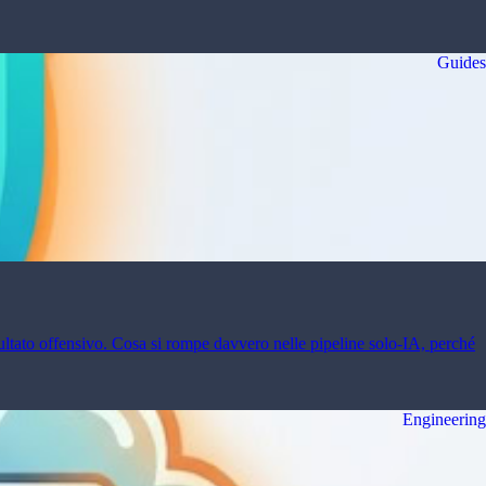
Guides
ultato offensivo. Cosa si rompe davvero nelle pipeline solo-IA, perché
Engineering