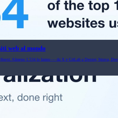
siti web al mondo
i18next. Almeno 1.534 lo fanno — da X e GitLab a Deezer, Strava, Deep