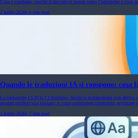
Cosa è cambiato, perché il mercato si sposta verso l’enterprise e cosa p
2 luglio 2026
•
6 min read
Quando le traduzioni IA si rompono: cosa fal
La traduzione LLM in CI funziona, finché la terminologia non deriva, un
prompt migliori non bastano, e come aggiungere punteggio, revisione e d
1 luglio 2026
•
7 min read