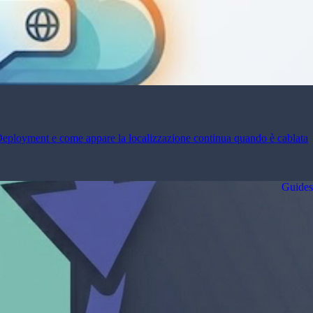
 Deployment e come appare la localizzazione continua quando è cablata
Guides