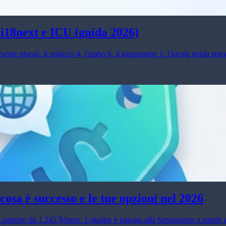
 i18next e ICU (guida 2026)
forme plurali, il polacco 4, l'arabo 6, il giapponese 1. Questa guida spi
osa è successo e le tue opzioni nel 2026
s partono da 1.245 $/mese. Lokalise è passata alla fatturazione a parole 