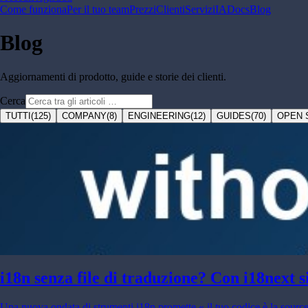
Come funziona
Per il tuo team
Prezzi
Clienti
Servizi
IA
Docs
Blog
Blog
Aggiornamenti di prodotto, guide e storie dei clienti.
Cerca
TUTTI
(
125
)
COMPANY
(
8
)
ENGINEERING
(
12
)
GUIDES
(
70
)
OPEN 
i18n senza file di traduzione? Con i18next si
Una nuova ondata di strumenti i18n promette « il tuo codice è la source 