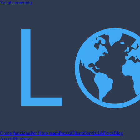
Vai al contenuto
Come funziona
Per il tuo team
Prezzi
Clienti
Servizi
IA
Docs
Blog
Accedi
Registrati