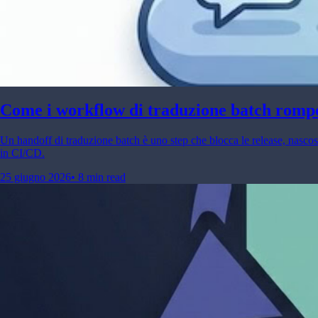
Come i workflow di traduzione batch romp
Un handoff di traduzione batch è uno step che blocca le release, nasc
in CI/CD.
25 giugno 2026
•
8 min read