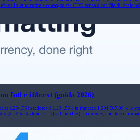
uzione IA automatica e consegna via CDN senza alcun file di locale nel r
on Intl e i18next (guida 2026)
cale: 1,234.56 in tedesco è 1.234,56 e in francese 1 234 567,89, e lo 
inghe di traduzione con {{val, number}}, currency, datetime e formatta