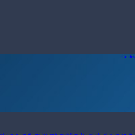
Guides
8next supporta esattamente questo workflow da anni: chiavi in linguaggio