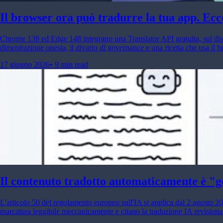
Il browser ora può tradurre la tua app. Ecc
Chrome 138 ed Edge 148 integrano una Translator API gratuita, sul disposi
dimostrazione onesta, il divario di governance e una ricetta che usa il
17 giugno 2026
•
9 min read
Il contenuto tradotto automaticamente è "g
L'articolo 50 del regolamento europeo sull'IA si applica dal 2 agosto 20
marcatura leggibile meccanicamente e citano la traduzione IA revisionata