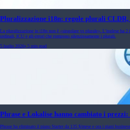
Pluralizzazione i18n: regole plurali CLDR,
La pluralizzazione in i18n non è «singolare vs plurale». L'inglese ha 2 
ordinali, ICU e gli errori che rompono silenziosamente i plurali.
5 luglio 2026
•
5 min read
Phrase e Lokalise hanno cambiato i prezzi: c
Phrase ha eliminato il piano Starter da 135 $/mese e ora i piani busines