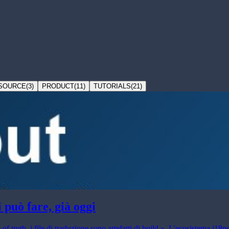
SOURCE
(
3
)
PRODUCT
(
11
)
TUTORIALS
(
21
)
 può fare, già oggi
of truth, i file di traduzione sono artefatti di build ». L'ecosistema i1