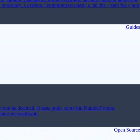
epository. La ricetta, i compromessi onesti, e ciò che « zero file » non
Guides
yen non ha decimali. Questa guida copre Intl.NumberFormat,
tori personalizzati.
Open Source