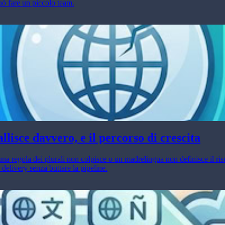
uò fare un piccolo team.
lisce davvero, e il percorso di crescita
a regola dei plurali non colpisce o un madrelingua non definisce il ris
elivery senza buttare la pipeline.