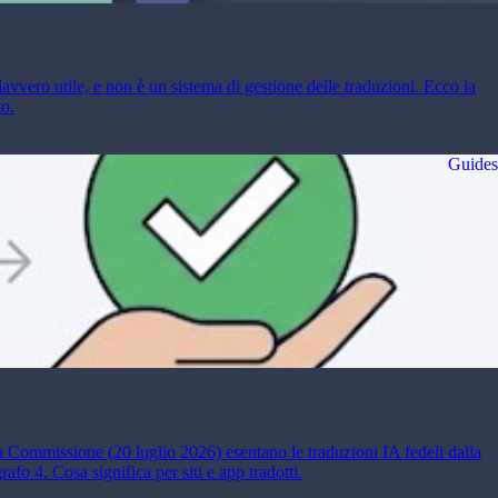
avvero utile, e non è un sistema di gestione delle traduzioni. Ecco la
to.
Guides
la Commissione (20 luglio 2026) esentano le traduzioni IA fedeli dalla
o 4. Cosa significa per siti e app tradotti.