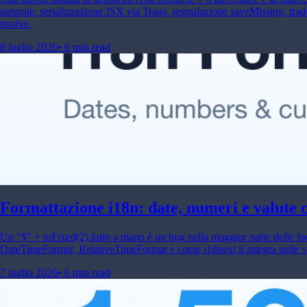
naturale, serializzazione JSX via Trans, segnalazione saveMissing, trad
risolve.
8 luglio 2026
•
6 min read
Formattazione i18n: date, numeri e valute c
Un "$" + toFixed(2) fatto a mano è un bug nella maggior parte delle lo
DateTimeFormat, RelativeTimeFormat e come i18next li integra nelle str
7 luglio 2026
•
6 min read