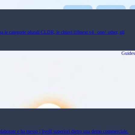
ega le categorie plurali CLDR, le chiavi i18next v4 _one/_other, gli
Guides
elaborate e ha messo i livelli superiori dietro una demo commerciale.