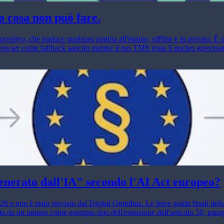
o cosa non può fare.
tivo, che traduce qualsiasi pagina all'istante, offline e in privato. È d
 browser come fallback sancito mentre il tuo TMS resta il nucleo governa
enerato dall'IA" secondo l'AI Act europeo?
26 e non è stato rinviato dal Digital Omnibus. Le linee guida finali del
 da un umano come esempio tipo dell'esenzione dell'articolo 50, paragraf