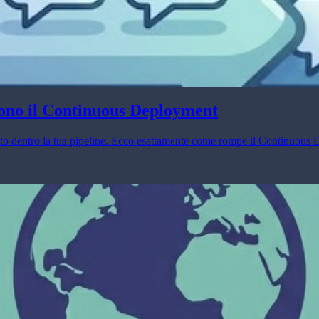
ono il Continuous Deployment
osto dentro la tua pipeline. Ecco esattamente come rompe il Continuous