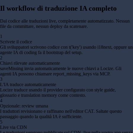
Il workflow di traduzione IA
completo
Dal codice alle traduzioni live, completamente automatizzato. Nessun
file da committare, nessun deploy da scatenare.
1
Scrivete il codice
Gli sviluppatori scrivono codice con t('key') usando i18next, oppure un
agente IA di coding fa il bootstrap del setup.
2
Chiavi rilevate automaticamente
saveMissing invia automaticamente le nuove chiavi a Locize. Gli
agenti IA possono chiamare report_missing_keys via MCP.
3
L'IA traduce automaticamente
Locize traduce usando il provider configurato con style guide,
glossario e translation memory come contesto.
4
Opzionale: review umana
I traduttori revisionano e raffinano nell'editor CAT. Saltate questo
passaggio quando la qualità IA è sufficiente.
5
Live via CDN
Le traduzioni vengono pubblicate sul CDN, live nella vostra app senza