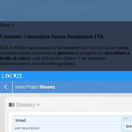
Passo
3
Contesto: i metadata fanno funzionare l'IA
L'IA è efficace tanto quanto le informazioni che riceve. Locize inietta
automaticamente nel prompt il
glossario
di progetto e le
descrizioni a
livello di chiave
, così l'IA sa che «Drive» è un sostantivo
(archiviazione) e non un verbo (guidare).