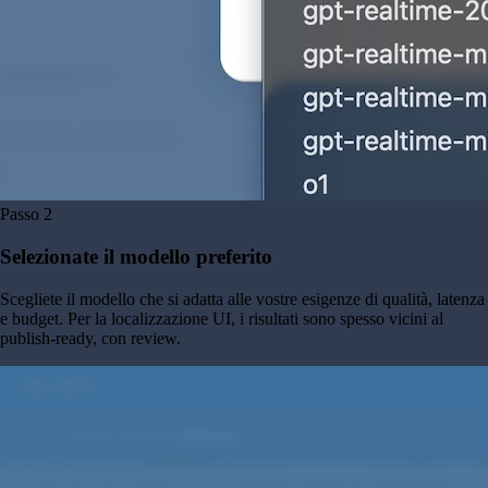
Passo
2
Selezionate il modello preferito
Scegliete il modello che si adatta alle vostre esigenze di qualità, latenza
e budget. Per la localizzazione UI, i risultati sono spesso vicini al
publish-ready, con review.