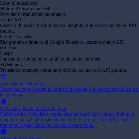
Lara (di translated)
Motore IA usato come MT.
Provider di traduzione automatica
Locize MT
Servizio di traduzione automatica integrato, non serve una chiave API
esterna.
Google Translate
Tier gratuito e limitato di Google Translate, nessuna chiave API
richiesta.
DeepL
Famoso per traduzioni naturali delle lingue europee.
MyMemory
Translation memory community-driven con accesso API gratuito.
memory
+ Translation Memory
Fuzzy matching su tutte le traduzioni passate. Lavora insieme all'IA per
la coerenza.
style
+ IA consapevole della style guide
Definite tono, formalità e regole terminologiche per coppia di lingue:
vengono iniettate automaticamente in ogni prompt IA e MT, così le
traduzioni rispecchiano la voce del vostro brand.
verified
+ Quality Estimation