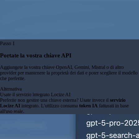
Passo
1
Portate la vostra chiave API
Aggiungete la vostra chiave OpenAI, Gemini, Mistral o di altro
provider per mantenere la proprietà dei dati e poter scegliere il modello
che preferite.
Alternativa
Usate il servizio integrato Locize AI
Preferite non gestire una chiave esterna? Usate invece il
servizio
Locize AI
integrato. L'utilizzo consuma
token IA
fatturati in base
all'uso reale.