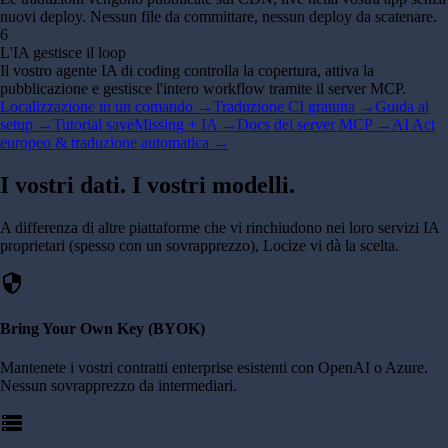
nuovi deploy. Nessun file da committare, nessun deploy da scatenare.
6
L'IA gestisce il loop
Il vostro agente IA di coding controlla la copertura, attiva la
pubblicazione e gestisce l'intero workflow tramite il server MCP.
Localizzazione in un comando →
Traduzione CI gratuita →
Guida al
setup →
Tutorial saveMissing + IA →
Docs del server MCP →
AI Act
europeo & traduzione automatica →
I vostri dati. I vostri modelli.
A differenza di altre piattaforme che vi rinchiudono nei loro servizi IA
proprietari (spesso con un sovrapprezzo), Locize vi dà la scelta.
security
Bring Your Own Key (BYOK)
Mantenete i vostri contratti enterprise esistenti con OpenAI o Azure.
Nessun sovrapprezzo da intermediari.
storage