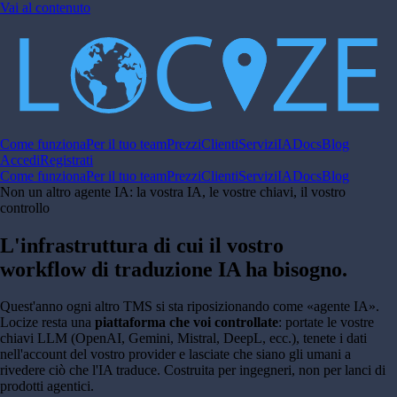
Vai al contenuto
Come funziona
Per il tuo team
Prezzi
Clienti
Servizi
IA
Docs
Blog
Accedi
Registrati
Come funziona
Per il tuo team
Prezzi
Clienti
Servizi
IA
Docs
Blog
Non un altro agente IA: la vostra IA, le vostre chiavi, il vostro
controllo
L'infrastruttura di cui il vostro
workflow di traduzione IA ha bisogno.
Quest'anno ogni altro TMS si sta riposizionando come «agente IA».
Locize resta una
piattaforma che voi controllate
: portate le vostre
chiavi LLM (OpenAI, Gemini, Mistral, DeepL, ecc.), tenete i dati
nell'account del vostro provider e lasciate che siano gli umani a
rivedere ciò che l'IA traduce. Costruita per ingegneri, non per lanci di
prodotti agentici.