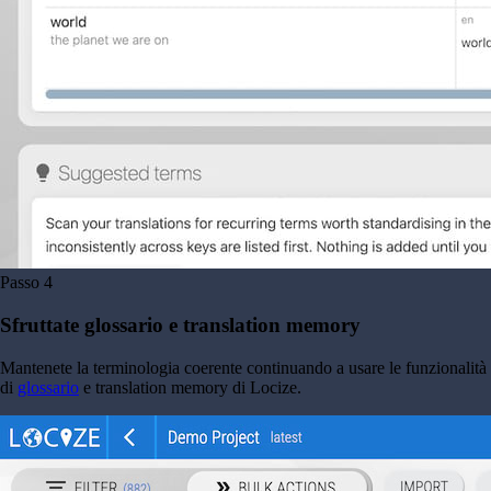
Passo
4
Sfruttate glossario e translation memory
Mantenete la terminologia coerente continuando a usare le funzionalità
di
glossario
e translation memory di Locize.