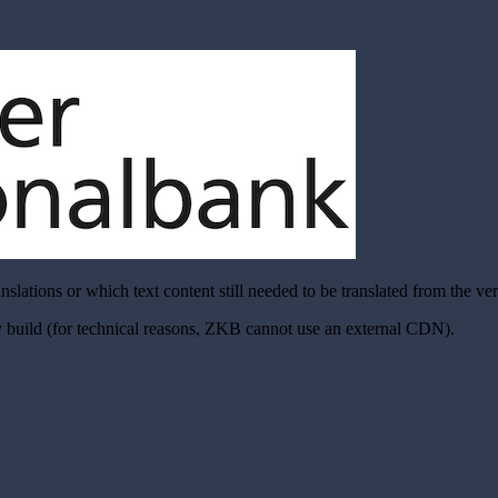
nslations or which text content still needed to be translated from the ve
ery build (for technical reasons, ZKB cannot use an external CDN).