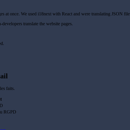
ages at once. We used i18next with React and were translating JSON fi
n-developers translate the website pages.
ed.
ail
es faits.
t
PD
 au RGPD