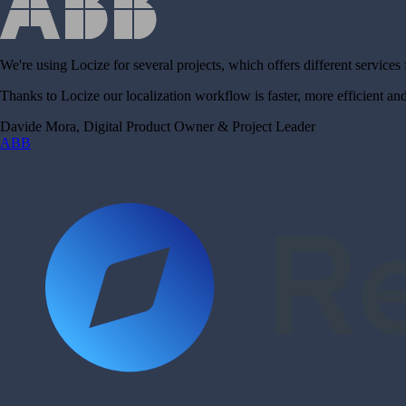
We're using Locize for several projects, which offers different services 
Thanks to Locize our localization workflow is faster, more efficient a
Davide Mora, Digital Product Owner & Project Leader
ABB