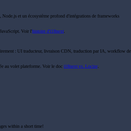
web, Node.js et un écosystème profond d'intégrations de frameworks
JavaScript. Voir l'
histoire d'i18next
.
rement : UI traducteur, livraison CDN, traduction par IA, workflow de
uée au volet plateforme. Voir le doc
i18next vs. Locize
.
ges within a short time!