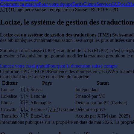
Comment ça marche
Pour votre équipe
Tarifs
Clients
Services
IA
Docs
Bl
🇨🇭 D'ingénierie suisse · enregistré en Suisse · RGPD + LPD
Locize, le système de gestion des traductio
Locize est un système de gestion des traductions (TMS) Swiss-mad
des bibliothèques d'internationalisation JavaScript les plus utilisées su
Soumis au droit suisse (LPD) et au droit de l'UE (RGPD) : c'est la règl
pression à l'acquisition qui pourrait modifier la roadmap produit ou le m
Lancez votre essai gratuit
Pourquoi la dimension suisse compte
Conforme LPD + RGPD
Résidence des données en UE (AWS Irlande)
Comparaison de Locize en matière de propriété
Éditeur
Pays
Statut
Locize
🇨🇭 Suisse
Indépendant
Lokalise
🇱🇻 Lettonie
Financé par VC
Phrase
🇩🇪 Allemagne
Détenu par un PE (Carlyle)
Crowdin
🇪🇪 Estonie / 🇺🇦 Ukraine
Détenu en privé
Transifex
🇺🇸 États-Unis
Acquis par XTM (jan. 2025)
Informations publiques sur la propriété en date de mai 2026. La propr