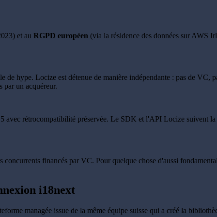
023) et au
RGPD européen
(via la résidence des données sur AWS Irlan
cle de hype. Locize est détenue de manière indépendante : pas de VC, p
s par un acquéreur.
5 avec rétrocompatibilité préservée. Le SDK et l'API Locize suivent la m
urs concurrents financés par VC. Pour quelque chose d'aussi fondamental q
onnexion i18next
ateforme managée issue de la même équipe suisse qui a créé la bibliothè