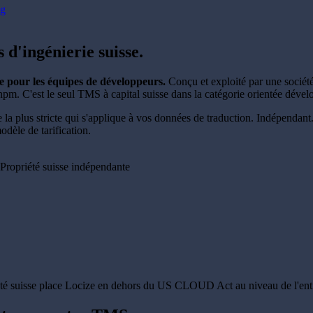
og
ns
d'ingénierie suisse
.
e pour les équipes de développeurs.
Conçu et exploité par une société
r npm. C'est le seul TMS à capital suisse dans la catégorie orientée dével
e la plus stricte qui s'applique à vos données de traduction. Indépenda
odèle de tarification.
Propriété suisse indépendante
iété suisse place Locize en dehors du US CLOUD Act au niveau de l'enti