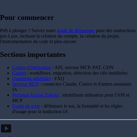
Pour commencer
Prêt à plonger ? Suivez notre
guide de démarrage
pour des instructions
pas à pas, incluant la création du compte, la création du projet,
l'instrumentation du code et plus encore.
Sections importantes
Guides d'intégration
: API, serveur MCP, PAT, CDN
Guides
: workflows, migration, détection des clés inutilisées
Questions générales
: FAQ
Serveur MCP
: connectez Claude, Cursor et d'autres assistants
IA
Personal Access Tokens
: identifiants utilisateur pour l'API et
MCP
Guide de style
: définissez le ton, la formalité et les règles
d'usage pour la traduction IA
smart_display