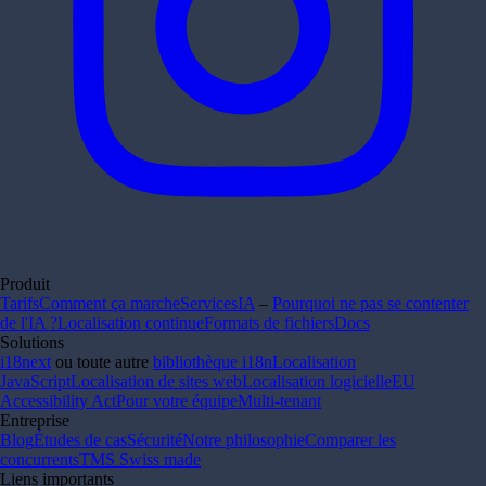
Produit
Tarifs
Comment ça marche
Services
IA
–
Pourquoi ne pas se contenter
de l'IA ?
Localisation continue
Formats de fichiers
Docs
Solutions
i18next
ou toute autre
bibliothèque i18n
Localisation
JavaScript
Localisation de sites web
Localisation logicielle
EU
Accessibility Act
Pour votre équipe
Multi-tenant
Entreprise
Blog
Études de cas
Sécurité
Notre philosophie
Comparer les
concurrents
TMS Swiss made
Liens importants