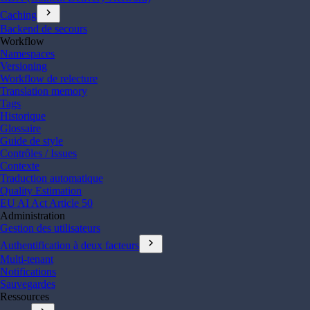
chevron_right
Caching
Backend de secours
Workflow
Namespaces
Versioning
Workflow de relecture
Translation memory
Tags
Historique
Glossaire
Guide de style
Contrôles / Issues
Contexte
Traduction automatique
Quality Estimation
EU AI Act Article 50
Administration
Gestion des utilisateurs
chevron_right
Authentification à deux facteurs
Multi-tenant
Notifications
Sauvegardes
Ressources