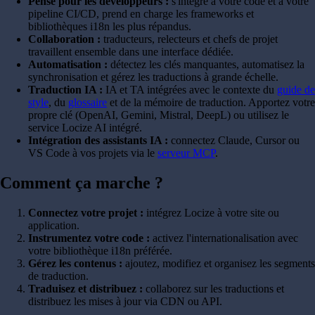
Pensé pour les développeurs :
s'intègre à votre code et à votre
pipeline CI/CD, prend en charge les frameworks et
bibliothèques i18n les plus répandus.
Collaboration :
traducteurs, relecteurs et chefs de projet
travaillent ensemble dans une interface dédiée.
Automatisation :
détectez les clés manquantes, automatisez la
synchronisation et gérez les traductions à grande échelle.
Traduction IA :
IA et TA intégrées avec le contexte du
guide de
style
, du
glossaire
et de la mémoire de traduction. Apportez votre
propre clé (OpenAI, Gemini, Mistral, DeepL) ou utilisez le
service Locize AI intégré.
Intégration des assistants IA :
connectez Claude, Cursor ou
VS Code à vos projets via le
serveur MCP
.
Comment ça marche ?
Connectez votre projet :
intégrez Locize à votre site ou
application.
Instrumentez votre code :
activez l'internationalisation avec
votre bibliothèque i18n préférée.
Gérez les contenus :
ajoutez, modifiez et organisez les segments
de traduction.
Traduisez et distribuez :
collaborez sur les traductions et
distribuez les mises à jour via CDN ou API.