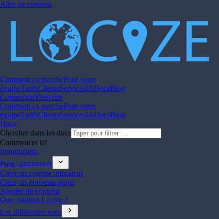
Aller au contenu
Comment ça marche
Pour votre
équipe
Tarifs
Clients
Services
IA
Docs
Blog
Connexion
S'inscrire
Comment ça marche
Pour votre
équipe
Tarifs
Clients
Services
IA
Docs
Blog
Docs
Chercher dans les docs
Commencer ici
Introduction
expand_more
Pour commencer
Créer un compte utilisateur
Créer un nouveau projet
Ajouter du contenu
Que contient Locize ?
chevron_right
Les différentes vues