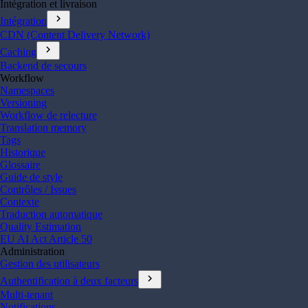
Intégration et livraison
chevron_right
Intégration
CDN (Content Delivery Network)
chevron_right
Caching
Backend de secours
Workflow
Namespaces
Versioning
Workflow de relecture
Translation memory
Tags
Historique
Glossaire
Guide de style
Contrôles / Issues
Contexte
Traduction automatique
Quality Estimation
EU AI Act Article 50
Administration
Gestion des utilisateurs
chevron_right
Authentification à deux facteurs
Multi-tenant
Notifications