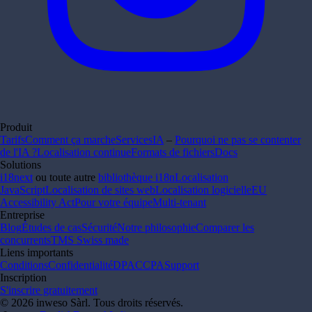
Produit
Tarifs
Comment ça marche
Services
IA
–
Pourquoi ne pas se contenter
de l'IA ?
Localisation continue
Formats de fichiers
Docs
Solutions
i18next
ou toute autre
bibliothèque i18n
Localisation
JavaScript
Localisation de sites web
Localisation logicielle
EU
Accessibility Act
Pour votre équipe
Multi-tenant
Entreprise
Blog
Études de cas
Sécurité
Notre philosophie
Comparer les
concurrents
TMS Swiss made
Liens importants
Conditions
Confidentialité
DPA
CCPA
Support
Inscription
S'inscrire gratuitement
© 2026 inweso Sàrl. Tous droits réservés.