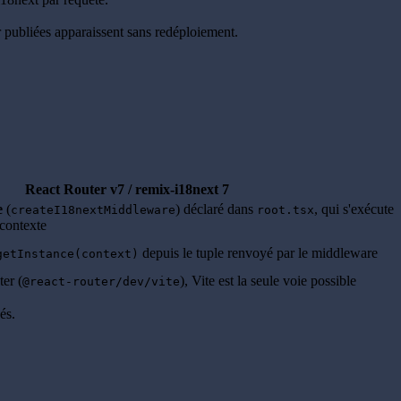
r publiées apparaissent sans redéploiement.
React Router v7 / remix-i18next 7
e
(
) déclaré dans
, qui s'exécute
createI18nextMiddleware
root.tsx
e contexte
depuis le tuple renvoyé par le middleware
getInstance(context)
er (
), Vite est la seule voie possible
@react-router/dev/vite
és.