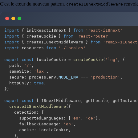
C'est le cœur du nouveau pattern.
renvoie
createI18nextMiddleware
import
{
 initReactI18next 
}
from
'react-i18next'
import
{
 createCookie 
}
from
'react-router'
import
{
 createI18nextMiddleware 
}
from
'remix-i18next
import
 resources 
from
'~/locales'
export
const
 localeCookie 
=
createCookie
(
'lng'
,
{
  path
:
'/'
,
  sameSite
:
'lax'
,
  secure
:
 process
.
env
.
NODE_ENV
===
'production'
,
  httpOnly
:
true
,
}
)
export
const
[
i18nextMiddleware
,
 getLocale
,
 getInstanc
createI18nextMiddleware
(
{
    detection
:
{
      supportedLanguages
:
[
'en'
,
'de'
]
,
      fallbackLanguage
:
'en'
,
      cookie
:
 localeCookie
,
}
,