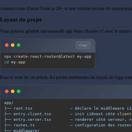
Assurez-vous d'avoir Node.js 20+ et une version récente de npm/pnpm/
Layout du projet
Vous pouvez générer une nouvelle app React Router v7 avec le starter of
Copy
cd
 my-app
Pour le reste de cet article, les parties pertinentes du layout de l'app sont
app
/
├── root
.
tsx
├── entry
.
client
.
tsx
        — init i18next côté 
client
├── entry
.
server
.
tsx
        — renderer côté serveur
,
├── routes
.
ts
├── middleware
/