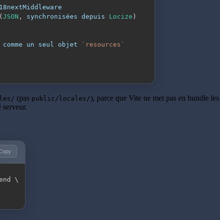
(
JSON
,
 synchronisées depuis 
Locize
)
 comme un seul objet 
`
resources
`
(pas
), parce que Vite ne met pas en bundle les
les/
public/locales/
 serveur.
Copy
end 
\