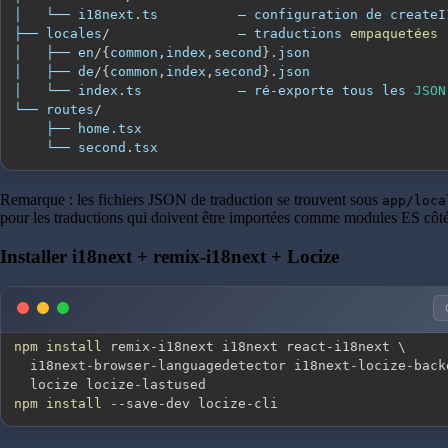
│   └── i18next
.
ts
├── locales
/
                — traductions 
empaquetées
│   ├── en
/
{
common
,
index
,
second
}
.
json
│   ├── de
/
{
common
,
index
,
second
}
.
json
│   └── index
.
ts
            — ré
-
exporte tous les 
JSON
└── routes
/
    ├── home
.
tsx
    └── second
.
tsx
Remarque : les fichiers JSON de traduction se trouvent sous
app/loca
pour les traductions qui doivent être importées comme modules ES côté
Installer i18next + remix-i18next + Locize
npm
install
 remix-i18next i18next react-i18next 
\
  i18next-browser-languagedetector i18next-locize-back
npm
install
 --save-dev locize-cli