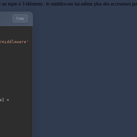
 un tuple à 3 éléments : le middleware lui-même plus des accesseurs pour 
Copy
/middleware'
e
]
=