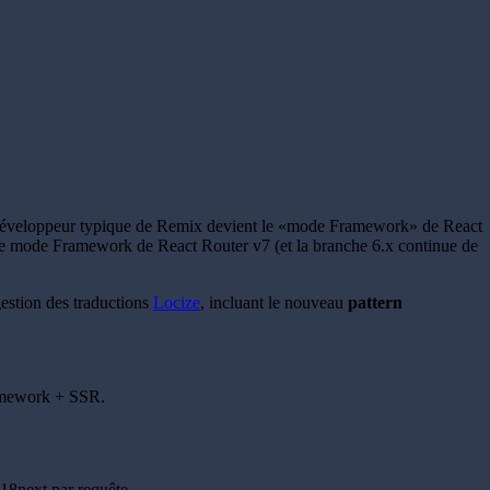
e développeur typique de Remix devient le «mode Framework» de React
ble le mode Framework de React Router v7 (et la branche 6.x continue de
gestion des traductions
Locize
, incluant le nouveau
pattern
ramework + SSR.
 i18next par requête.