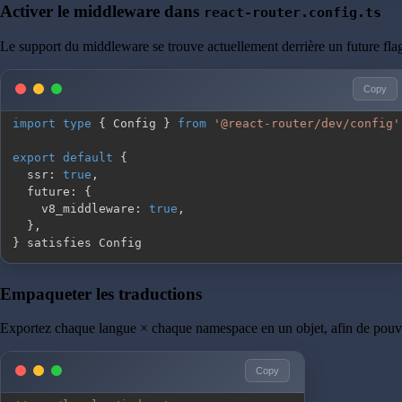
Activer le middleware dans
react-router.config.ts
Le support du middleware se trouve actuellement derrière un future fla
Copy
import
type
{
 Config 
}
from
'@react-router/dev/config'
export
default
{
  ssr
:
true
,
  future
:
{
    v8_middleware
:
true
,
}
,
}
 satisfies Config
Empaqueter les traductions
Exportez chaque langue × chaque namespace en un objet, afin de pouvoi
Copy