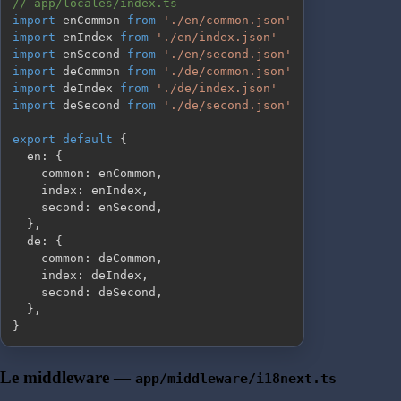
// app/locales/index.ts
import
 enCommon 
from
'./en/common.json'
import
 enIndex 
from
'./en/index.json'
import
 enSecond 
from
'./en/second.json'
import
 deCommon 
from
'./de/common.json'
import
 deIndex 
from
'./de/index.json'
import
 deSecond 
from
'./de/second.json'
export
default
{
  en
:
{
    common
:
 enCommon
,
    index
:
 enIndex
,
    second
:
 enSecond
,
}
,
  de
:
{
    common
:
 deCommon
,
    index
:
 deIndex
,
    second
:
 deSecond
,
}
,
}
Le middleware —
app/middleware/i18next.ts