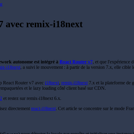
og
7 avec remix-i18next
ework autonome est intégré à
React Router v7
, et que l'expérienc
mix-i18next
, a suivi le mouvement : à partir de la version 7.x, elle ci
app React Router v7 avec
i18next
,
remix-i18next
7.x et la plateforme de 
 empaquetées et le lazy loading côté client basé sur CDN.
v2
et restez sur remix-i18next 6.x.
lisez directement
react-i18next
. Cet article se concentre sur le mode F
) pour détecter la locale par requête et initialiser une instance