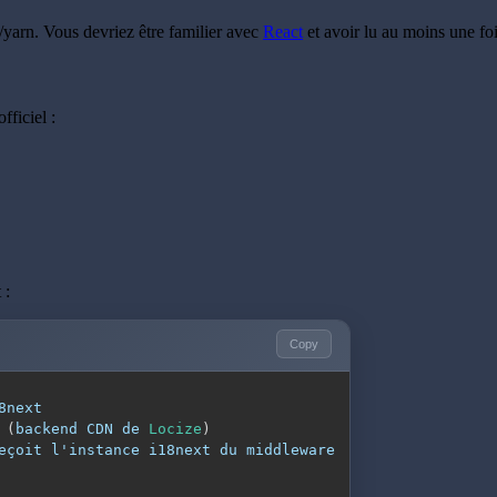
yarn. Vous devriez être familier avec
React
et avoir lu au moins une fo
ficiel :
 :
Copy
(
backend 
CDN
 de 
Locize
)