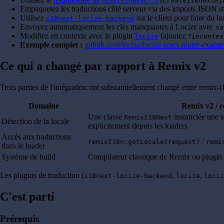
createI18nextMi
Empaquetez les traductions côté serveur via des imports JSON st
Utilisez
sur le client pour faire du 
i18next-locize-backend
Envoyez automatiquement les clés manquantes à Locize avec
sa
Modifiez en contexte avec le plugin
(ajoutez
locize
?incontex
Exemple complet :
github.com/locize/locize-react-router-examp
Ce qui a changé par rapport à Remix v2
Trois parties de l'intégration ont substantiellement changé entre remix-
Domaine
Remix v2 / r
Une classe
instanciée une 
RemixI18Next
Détection de la locale
explicitement depuis les loaders
Accès aux traductions
/
remixI18n.getLocale(request)
remi
dans le loader
Système de build
Compilateur classique de Remix ou plugin
Les plugins de traduction (
,
,
i18next-locize-backend
locize
lociz
C'est parti
Prérequis