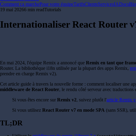
Comment ça marche
Pour votre équipe
Tarifs
Clients
Services
IA
Docs
Bl
19 mai 2026
6 min read
Tutorials
Internationaliser React Router v
En mai 2024, l'équipe Remix a annoncé que
Remix en tant que fram
Router. La bibliothèque i18n utilisée par la plupart des apps Remix,
re
prendre en charge Remix v2).
Cet article guide à travers la nouvelle forme : comment localiser une 
middleware de React Router
, le rendu côté serveur avec traductions
Si vous êtes encore sur
Remix v2
, suivez plutôt l'
article Remix 
Si vous utilisez
React Router v7 en mode SPA
(sans SSR), uti
TL;DR
Utilisez le
middleware de remix-i18next 7.x
(