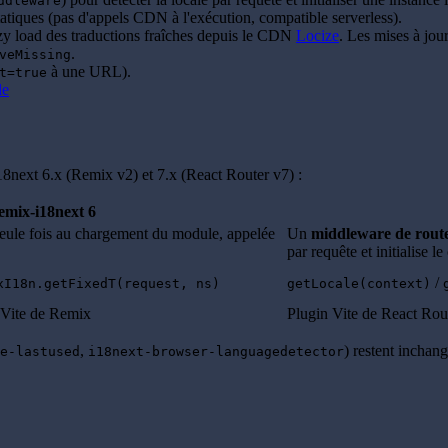
ddleware
atiques (pas d'appels CDN à l'exécution, compatible serverless).
lazy load des traductions fraîches depuis le CDN
Locize
. Les mises à jou
.
veMissing
à une URL).
t=true
le
i18next 6.x (Remix v2) et 7.x (React Router v7) :
emix-i18next 6
seule fois au chargement du module, appelée
Un
middleware de rout
par requête et initialise l
/
xI18n.getFixedT(request, ns)
getLocale(context)
 Vite de Remix
Plugin Vite de React Rout
,
) restent inchang
e-lastused
i18next-browser-languagedetector