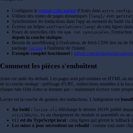
Configurez le
routage i18n intégré
d'Astro dans
astro.config.
Utilisez des routes de pages dynamiques
avec
[lang]/
getStat
Synchronisez les traductions dans l'app au moment du build vi
Écrivez un helper
de cinq lignes dan
useTranslations(lang)
Posez de nouvelles clés via
, l'extractio
npm run syncLocales
depuis la couche statique.
Besoin de saveMissing à l'exécution, de fetch CDN live ou de l'
package
à l'intérieur de l'island.
locize
Exemple complet fonctionnel :
github.com/locize/locize-astro
Comment les pièces s'emboîtent
Astro est static-by-default. Les pages sont pré-rendues en HTML au mom
de la couche
routage
: préfixage d'URL, redirections sensibles à la loc
chaque tuto i18n Astro se termine par « maintenant écrivez votre propr
Locize est la couche de gestion des traductions. L'intégration est
bundle
Au build :
télécharge le dernier JSON publié dep
locize-cli
au chargement du module et assemblés en un ar
src/i18n/ui.ts
est du TypeScript local
: cinq lignes qui gèrent le fallback 
t()
Les mises à jour nécessitent un rebuild
: comme tout autre ch