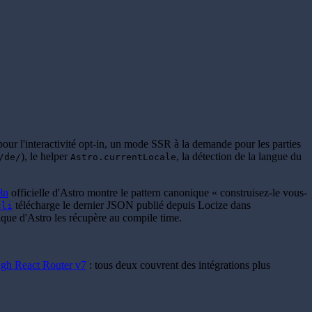
» pour l'interactivité opt-in, un mode SSR à la demande pour les parties
), le helper
, la détection de la langue du
/de/
Astro.currentLocale
8n
officielle d'Astro montre le pattern canonique « construisez-le vous-
télécharge le dernier JSON publié depuis Locize dans
cli
tique d'Astro les récupère au compile time.
gh React Router v7
: tous deux couvrent des intégrations plus