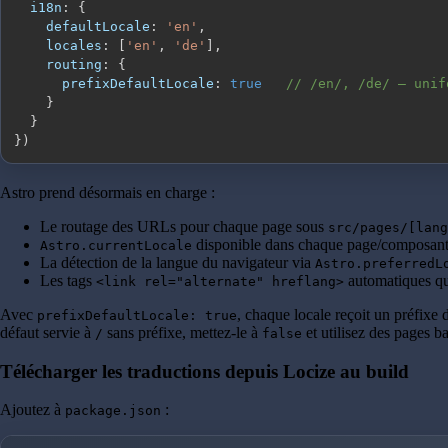
i18n
:
{
defaultLocale
:
'en'
,
locales
:
[
'en'
,
'de'
]
,
routing
:
{
prefixDefaultLocale
:
true
// /en/, /de/ — unif
}
}
}
)
Astro prend désormais en charge :
Le routage des URLs pour chaque page sous
src/pages/[lang
disponible dans chaque page/composant 
Astro.currentLocale
La détection de la langue du navigateur via
Astro.preferredL
Les tags
automatiques qu
<link rel="alternate" hreflang>
Avec
, chaque locale reçoit un préfix
prefixDefaultLocale: true
défaut servie à
sans préfixe, mettez-le à
et utilisez des pages ba
/
false
Télécharger les traductions depuis Locize au build
Ajoutez à
:
package.json