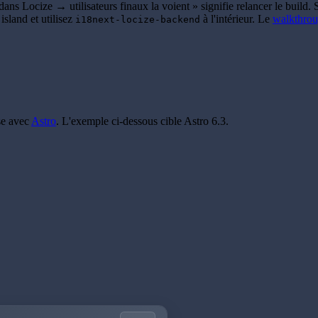
 dans Locize → utilisateurs finaux la voient » signifie relancer le buil
sland et utilisez
à l'intérieur. Le
walkthrou
i18next-locize-backend
se avec
Astro
. L'exemple ci-dessous cible Astro 6.3.