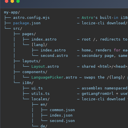
my
-
app
/
├── astro
.
config
.
mjs
            — 
Astro
's built
-
in
├── 
package
.
json
                — locize
-
cli download
/
└── src
/
    ├── pages
/
    │   ├── index
.
astro
         — root 
/
,
 redirects to
    │   └── 
[
lang
]
/
    │       ├── index
.
astro
     — home
,
 renders 
for
    │       └── second
.
astro
    — secondary page
,
    ├── layouts
/
    │   └── 
Layout
.
astro
        — shared 
<
html
>
/
<
head
>
    ├── components
/
    │   └── 
LanguagePicker
.
astro
 — swaps the 
/
{
lang
}
/
    └── i18n
/
        ├── ui
.
ts
               — assembles namespaced
        ├── utils
.
ts
            — getLangFromUrl 
+
        └── locales
/
            — locize
-
cli download 
            ├── en
/
            │   ├── common
.
json
            │   ├── index
.
json
            │   └── second
.
json
            └── de
/