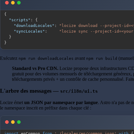
{
"scripts"
:
{
"downloadLocales"
:
"locize download --project-id=<
"syncLocales"
:
"locize sync --project-id=<your
}
}
Exécutez
avant
(manuel
npm run downloadLocales
npm run build
Standard vs Pro CDN.
Locize propose deux infrastructures 
gratuit pour des volumes mensuels de téléchargement généreux, p
téléchargements privés + un contrôle de cache personnalisé. Fai
L'arbre des messages —
src/i18n/ui.ts
Locize émet
un JSON par namespace par langue
. Astro n'a pas de
le namespace inscrit en préfixe dans chaque clé :
import
 enCommon 
from
'./locales/en/common.json'
with
{