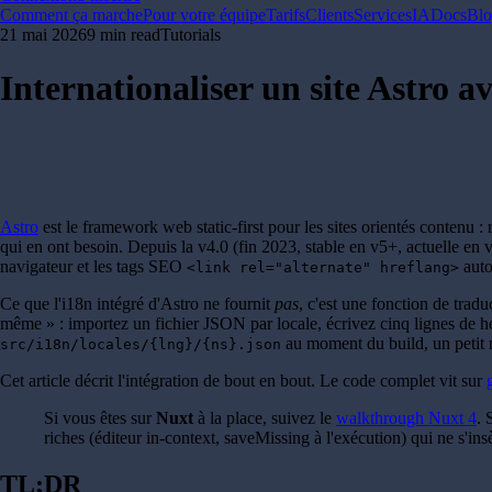
Comment ça marche
Pour votre équipe
Tarifs
Clients
Services
IA
Docs
Bl
21 mai 2026
9 min read
Tutorials
Internationaliser un site Astro a
Astro
est le framework web static-first pour les sites orientés contenu : 
qui en ont besoin. Depuis la v4.0 (fin 2023, stable en v5+, actuelle en
navigateur et les tags SEO
auto
<link rel="alternate" hreflang>
Ce que l'i18n intégré d'Astro ne fournit
pas
, c'est une fonction de tradu
même » : importez un fichier JSON par locale, écrivez cinq lignes de h
au moment du build, un petit
src/i18n/locales/{lng}/{ns}.json
Cet article décrit l'intégration de bout en bout. Le code complet vit sur
Si vous êtes sur
Nuxt
à la place, suivez le
walkthrough Nuxt 4
. 
riches (éditeur in-context, saveMissing à l'exécution) qui ne s'in
TL;DR