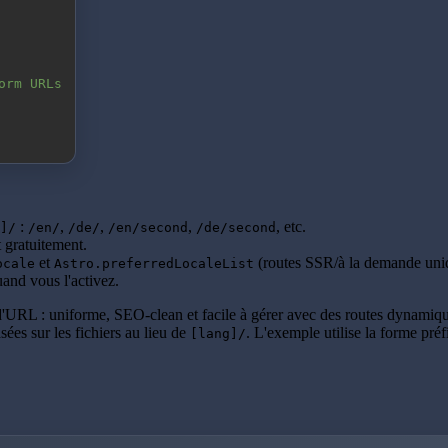
orm URLs
:
,
,
,
, etc.
]/
/en/
/de/
/en/second
/de/second
gratuitement.
et
(routes SSR/à la demande uni
ocale
Astro.preferredLocaleList
and vous l'activez.
e d'URL : uniforme, SEO-clean et facile à gérer avec des routes dynamiq
sées sur les fichiers au lieu de
. L'exemple utilise la forme préf
[lang]/