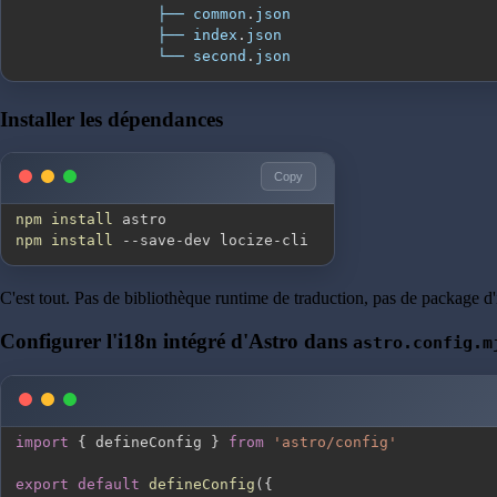
                ├── common
.
json
                ├── index
.
json
                └── second
.
json
Installer les dépendances
Copy
npm
install
npm
install
 --save-dev locize-cli
C'est tout. Pas de bibliothèque runtime de traduction, pas de package d'
Configurer l'i18n intégré d'Astro dans
astro.config.m
import
{
 defineConfig 
}
from
'astro/config'
export
default
defineConfig
(
{