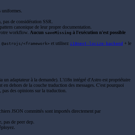
 uniformes.
n, pas de considération SSR.
e pattern canonique de leur propre documentation.
 votre workflow.
Aucun
à l'exécution n'est possible
saveMissing
a
et utilisez
+ le
@astrojs/<framework>
i18next-locize-backend
 un adaptateur à la demande). L'i18n intégré d'Astro est propriétaire
ment en dehors de la couche traduction des messages. C'est pourquoi
 pas des opinions sur la traduction.
ichiers JSON committés sont importés directement par
e, pas de peer dep.
éployez.