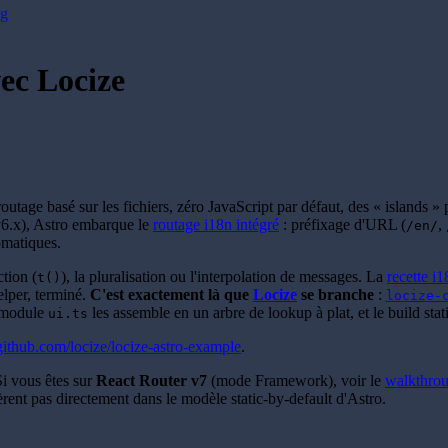
og
vec Locize
routage basé sur les fichiers, zéro JavaScript par défaut, des « islands 
 v6.x), Astro embarque le
routage i18n intégré
: préfixage d'URL (
,
/en/
matiques.
ction (
), la pluralisation ou l'interpolation de messages. La
recette i1
t()
elper, terminé.
C'est exactement là que
Locize
se branche
:
locize-
 module
les assemble en un arbre de lookup à plat, et le build sta
ui.ts
github.com/locize/locize-astro-example
.
Si vous êtes sur
React Router v7
(mode Framework), voir le
walkthrou
sèrent pas directement dans le modèle static-by-default d'Astro.