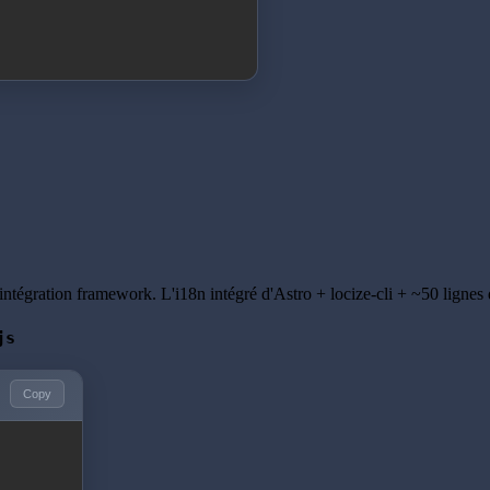
intégration framework. L'i18n intégré d'Astro + locize-cli + ~50 lignes d
js
Copy