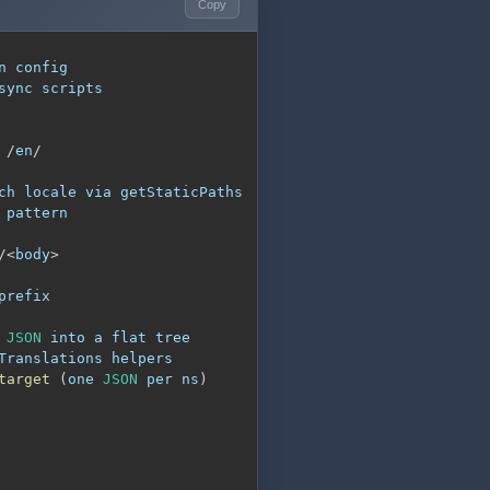
Copy
 
/
en
/
/
<
body
>
 
JSON
target
(
one 
JSON
 per ns
)