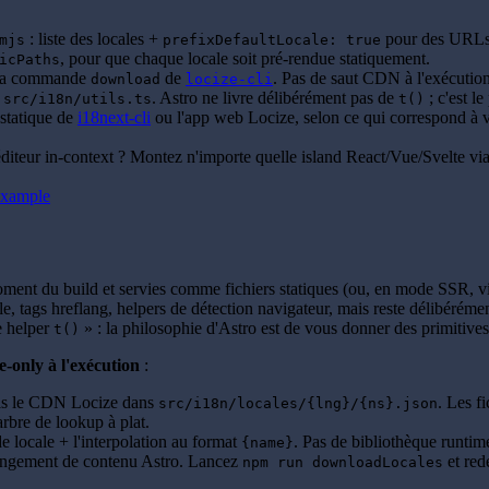
: liste des locales +
pour des URLs
mjs
prefixDefaultLocale: true
, pour que chaque locale soit pré-rendue statiquement.
icPaths
a la commande
de
. Pas de saut CDN à l'exécutio
download
locize-cli
s
. Astro ne livre délibérément pas de
; c'est l
src/i18n/utils.ts
t()
n statique de
i18next-cli
ou l'app web Locize, selon ce qui correspond à
éditeur in-context ? Montez n'importe quelle island React/Vue/Svelte vi
-example
ent du build et servies comme fichiers statiques (ou, en mode SSR, via
ale, tags hreflang, helpers de détection navigateur, mais reste délibéré
e helper
» : la philosophie d'Astro est de vous donner des primitives,
t()
-only à l'exécution
:
uis le CDN Locize dans
. Les f
src/i18n/locales/{lng}/{ns}.json
bre de lookup à plat.
de locale + l'interpolation au format
. Pas de bibliothèque runtim
{name}
angement de contenu Astro. Lancez
et red
npm run downloadLocales