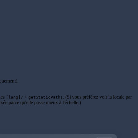
quement).
ues
+
. (Si vous préférez voir la locale par
[lang]/
getStaticPaths
ixée parce qu'elle passe mieux à l'échelle.)