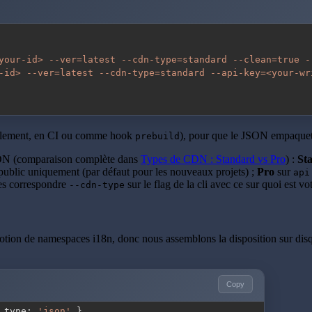
your-id> --ver=latest --cdn-type=standard --clean=true -
-id> --ver=latest --cdn-type=standard --api-key=<your-wr
lement, en CI ou comme hook
), pour que le JSON empaqueté 
prebuild
CDN (comparaison complète dans
Types de CDN : Standard vs Pro
) :
St
ublic uniquement (par défaut pour les nouveaux projets) ;
Pro
sur
api
tes correspondre
sur le flag de la cli avec ce sur quoi est vot
--cdn-type
 notion de namespaces i18n, donc nous assemblons la disposition sur di
Copy
 type
:
'json'
}