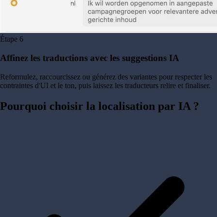
Étape
6
Affinez les traductions avec les suggestions IA
Reformulez, raccourcissez ou générez des variantes pour respecter les
contraintes d'UI et le ton, puis laissez les traducteurs relire et finaliser.
Pourquoi choisir la
localisation par IA ?