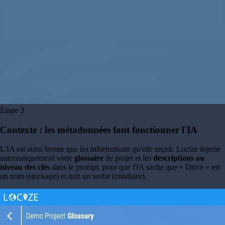
Étape
3
Contexte : les métadonnées font fonctionner l'IA
L'IA est aussi bonne que les informations qu'elle reçoit. Locize injecte
automatiquement votre
glossaire
de projet et les
descriptions au
niveau des clés
dans le prompt, pour que l'IA sache que « Drive » est
un nom (stockage) et non un verbe (conduire).