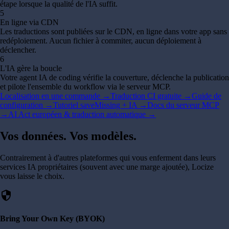
étape lorsque la qualité de l'IA suffit.
5
En ligne via CDN
Les traductions sont publiées sur le CDN, en ligne dans votre app sans
redéploiement. Aucun fichier à commiter, aucun déploiement à
déclencher.
6
L'IA gère la boucle
Votre agent IA de coding vérifie la couverture, déclenche la publication
et pilote l'ensemble du workflow via le serveur MCP.
Localisation en une commande →
Traduction CI gratuite →
Guide de
configuration →
Tutoriel saveMissing + IA →
Docs du serveur MCP
→
AI Act européen & traduction automatique →
Vos données. Vos modèles.
Contrairement à d'autres plateformes qui vous enferment dans leurs
services IA propriétaires (souvent avec une marge ajoutée), Locize
vous laisse le choix.
security
Bring Your Own Key (BYOK)