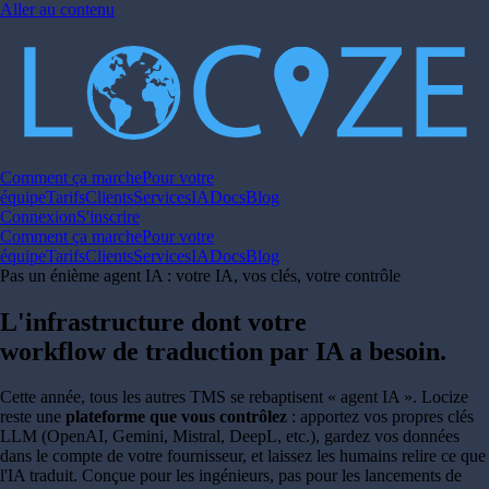
Aller au contenu
Comment ça marche
Pour votre
équipe
Tarifs
Clients
Services
IA
Docs
Blog
Connexion
S'inscrire
Comment ça marche
Pour votre
équipe
Tarifs
Clients
Services
IA
Docs
Blog
Pas un énième agent IA : votre IA, vos clés, votre contrôle
L'infrastructure dont votre
workflow de traduction par IA a besoin.
Cette année, tous les autres TMS se rebaptisent « agent IA ». Locize
reste une
plateforme que vous contrôlez
: apportez vos propres clés
LLM (OpenAI, Gemini, Mistral, DeepL, etc.), gardez vos données
dans le compte de votre fournisseur, et laissez les humains relire ce que
l'IA traduit. Conçue pour les ingénieurs, pas pour les lancements de