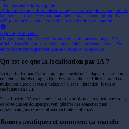
+ IA consciente du style guide
Définissez le ton, la formalité et les règles terminologiques par paire de
langues : ils sont injectés automatiquement dans chaque prompt IA et
MT, pour que les traductions reflètent la voix de votre marque.
verified
+ Quality Estimation
Chaque traduction IA reçoit un score de confiance évalué par l'IA,
affiché dans l'éditeur. Les traductions à faible confiance peuvent être
envoyées automatiquement dans le workflow de relecture.
Qu'est-ce que la
localisation par IA ?
La localisation par IA est la pratique consistant à adapter du contenu au
contexte culturel et linguistique de votre audience. Elle va au-delà de la
traduction directe et vise à préserver le sens, l'intention, le ton et
l'adéquation à l'UI.
Dans Locize, l'IA est intégrée à votre workflow de traduction existant,
de sorte que les équipes peuvent générer des ébauches plus
rapidement, puis relire et affiner en toute confiance.
Bonnes pratiques et
comment ça marche