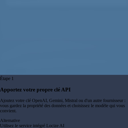
Étape
1
Apportez votre propre clé API
Ajoutez votre clé OpenAI, Gemini, Mistral ou d'un autre fournisseur :
vous gardez la propriété des données et choisissez le modèle qui vous
convient.
Alternative
Utilisez le service intégré Locize AI