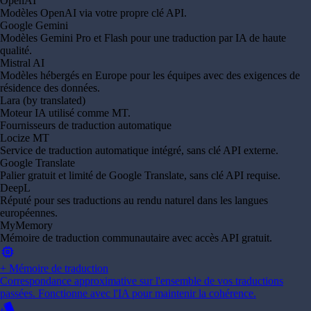
OpenAI
Modèles OpenAI via votre propre clé API.
Google Gemini
Modèles Gemini Pro et Flash pour une traduction par IA de haute
qualité.
Mistral AI
Modèles hébergés en Europe pour les équipes avec des exigences de
résidence des données.
Lara (by translated)
Moteur IA utilisé comme MT.
Fournisseurs de traduction automatique
Locize MT
Service de traduction automatique intégré, sans clé API externe.
Google Translate
Palier gratuit et limité de Google Translate, sans clé API requise.
DeepL
Réputé pour ses traductions au rendu naturel dans les langues
européennes.
MyMemory
Mémoire de traduction communautaire avec accès API gratuit.
memory
+ Mémoire de traduction
Correspondance approximative sur l'ensemble de vos traductions
passées. Fonctionne avec l'IA pour maintenir la cohérence.
style