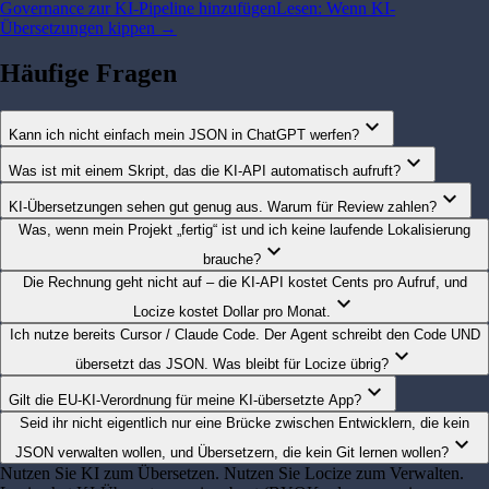
Governance zur KI-Pipeline hinzufügen
Lesen: Wenn KI-
Übersetzungen kippen
→
Häufige Fragen
expand_more
Kann ich nicht einfach mein JSON in ChatGPT werfen?
expand_more
Was ist mit einem Skript, das die KI-API automatisch aufruft?
expand_more
KI-Übersetzungen sehen gut genug aus. Warum für Review zahlen?
Was, wenn mein Projekt „fertig“ ist und ich keine laufende Lokalisierung
expand_more
brauche?
Die Rechnung geht nicht auf – die KI-API kostet Cents pro Aufruf, und
expand_more
Locize kostet Dollar pro Monat.
Ich nutze bereits Cursor / Claude Code. Der Agent schreibt den Code UND
expand_more
übersetzt das JSON. Was bleibt für Locize übrig?
expand_more
Gilt die EU-KI-Verordnung für meine KI-übersetzte App?
Seid ihr nicht eigentlich nur eine Brücke zwischen Entwicklern, die kein
expand_more
JSON verwalten wollen, und Übersetzern, die kein Git lernen wollen?
Nutzen Sie KI zum Übersetzen. Nutzen Sie Locize zum Verwalten.