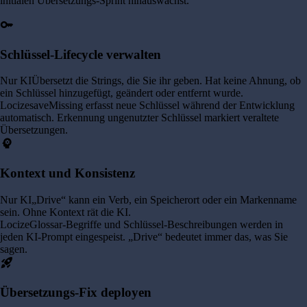
initialen Übersetzungs-Sprint hinauswächst.
key
Schlüssel-Lifecycle verwalten
Nur KI
Übersetzt die Strings, die Sie ihr geben. Hat keine Ahnung, ob
ein Schlüssel hinzugefügt, geändert oder entfernt wurde.
Locize
saveMissing erfasst neue Schlüssel während der Entwicklung
automatisch. Erkennung ungenutzter Schlüssel markiert veraltete
Übersetzungen.
psychology
Kontext und Konsistenz
Nur KI
„Drive“ kann ein Verb, ein Speicherort oder ein Markenname
sein. Ohne Kontext rät die KI.
Locize
Glossar-Begriffe und Schlüssel-Beschreibungen werden in
jeden KI-Prompt eingespeist. „Drive“ bedeutet immer das, was Sie
sagen.
rocket_launch
Übersetzungs-Fix deployen