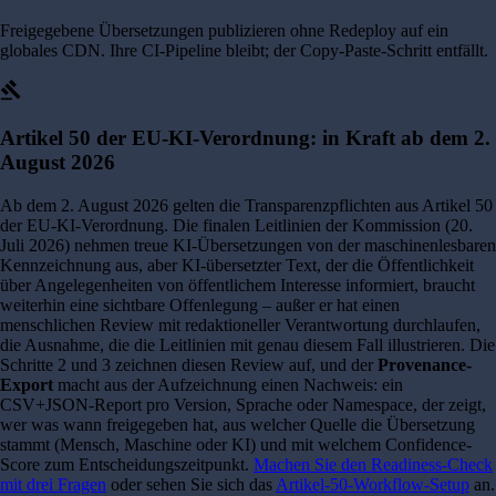
Freigegebene Übersetzungen publizieren ohne Redeploy auf ein
globales CDN. Ihre CI-Pipeline bleibt; der Copy-Paste-Schritt entfällt.
gavel
Artikel 50 der EU-KI-Verordnung: in Kraft ab dem 2.
August 2026
Ab dem 2. August 2026 gelten die Transparenzpflichten aus Artikel 50
der EU-KI-Verordnung. Die finalen Leitlinien der Kommission (20.
Juli 2026) nehmen treue KI-Übersetzungen von der maschinenlesbaren
Kennzeichnung aus, aber KI-übersetzter Text, der die Öffentlichkeit
über Angelegenheiten von öffentlichem Interesse informiert, braucht
weiterhin eine sichtbare Offenlegung – außer er hat einen
menschlichen Review mit redaktioneller Verantwortung durchlaufen,
die Ausnahme, die die Leitlinien mit genau diesem Fall illustrieren. Die
Schritte 2 und 3 zeichnen diesen Review auf, und der
Provenance-
Export
macht aus der Aufzeichnung einen Nachweis: ein
CSV+JSON-Report pro Version, Sprache oder Namespace, der zeigt,
wer was wann freigegeben hat, aus welcher Quelle die Übersetzung
stammt (Mensch, Maschine oder KI) und mit welchem Confidence-
Score zum Entscheidungszeitpunkt.
Machen Sie den Readiness-Check
mit drei Fragen
oder sehen Sie sich das
Artikel-50-Workflow-Setup
an.