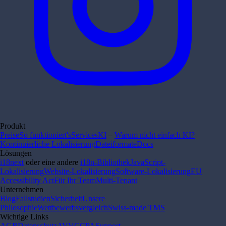
Produkt
Preise
So funktioniert's
Services
KI
–
Warum nicht einfach KI?
Kontinuierliche Lokalisierung
Dateiformate
Docs
Lösungen
i18next
oder eine andere
i18n-Bibliothek
JavaScript-
Lokalisierung
Website-Lokalisierung
Software-Lokalisierung
EU
Accessibility Act
Für Ihr Team
Multi-Tenant
Unternehmen
Blog
Fallstudien
Sicherheit
Unsere
Philosophie
Wettbewerbsvergleich
Swiss-made TMS
Wichtige Links
AGB
Datenschutz
AVV
CCPA
Support