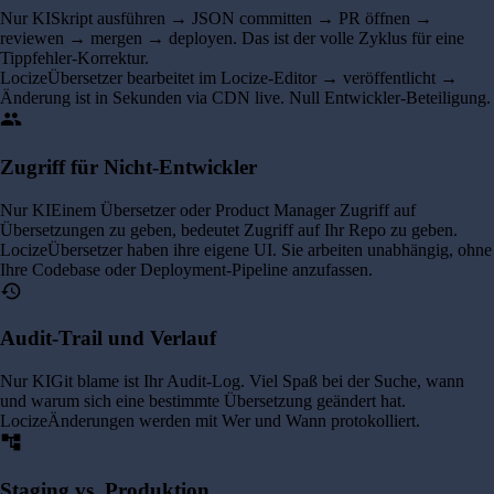
Nur KI
Skript ausführen → JSON committen → PR öffnen →
reviewen → mergen → deployen. Das ist der volle Zyklus für eine
Tippfehler-Korrektur.
Locize
Übersetzer bearbeitet im Locize-Editor → veröffentlicht →
Änderung ist in Sekunden via CDN live. Null Entwickler-Beteiligung.
group
Zugriff für Nicht-Entwickler
Nur KI
Einem Übersetzer oder Product Manager Zugriff auf
Übersetzungen zu geben, bedeutet Zugriff auf Ihr Repo zu geben.
Locize
Übersetzer haben ihre eigene UI. Sie arbeiten unabhängig, ohne
Ihre Codebase oder Deployment-Pipeline anzufassen.
history
Audit-Trail und Verlauf
Nur KI
Git blame ist Ihr Audit-Log. Viel Spaß bei der Suche, wann
und warum sich eine bestimmte Übersetzung geändert hat.
Locize
Änderungen werden mit Wer und Wann protokolliert.
account_tree
Staging vs. Produktion