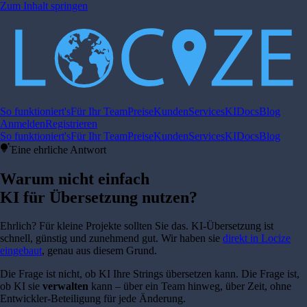
Zum Inhalt springen
So funktioniert's
Für Ihr Team
Preise
Kunden
Services
KI
Docs
Blog
Anmelden
Registrieren
So funktioniert's
Für Ihr Team
Preise
Kunden
Services
KI
Docs
Blog
tips_and_updates
Eine ehrliche Antwort
Warum nicht einfach
KI für Übersetzung nutzen?
Ehrlich? Für kleine Projekte sollten Sie das. KI-Übersetzung ist
schnell, günstig und zunehmend gut. Wir haben sie
direkt in Locize
eingebaut
, genau aus diesem Grund.
Die Frage ist nicht, ob KI Ihre Strings übersetzen kann. Die Frage ist,
ob KI sie
verwalten
kann – über ein Team hinweg, über Zeit, ohne
Entwickler-Beteiligung für jede Änderung.