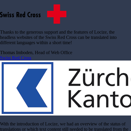
Thanks to the generous support and the features of Locize, the
headless websites of the Swiss Red Cross can be translated into
different languages within a short time!
Thomas Imboden, Head of Web Office
Swiss Red Cross
With the introduction of Locize, we had an overview of the status of
translations or which text content still needed to be translated from the