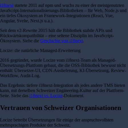
i18next
startete 2011 auf npm und wuchs zu einer der meistgenutzten
JavaScript-Internationalisierungs-Bibliotheken – für Web, Node.js und
ein tiefes Ökosystem an Framework-Integrationen (React, Vue,
Angular, Svelte, Next.js u.a.).
Seit dem v2-Rewrite 2015 hält die Bibliothek stabile APIs und
Rückwärtskompatibilität – eine seltene Disziplin im JavaScript-
Ökosystem. Siehe die
Geschichte von i18next
.
Locize: die natürliche Managed-Erweiterung
2016 gegründet, wurde Locize vom i18next-Team als Managed-
Übersetzungs-Plattform gebaut, die die OSS-Bibliothek bewusst nicht
enthält: Übersetzer-UI, CDN-Auslieferung, KI-Übersetzung, Review-
Workflow, Audit-Log.
Das Ergebnis: tiefere i18next-Integration als jedes andere TMS bieten
kann, mit derselben Schweizer Engineering-Kultur auf der Plattform-
Seite. Siehe das
i18next vs. Locize
-Dokument.
Vertrauen von Schweizer Organisationen
Locize betreibt Übersetzungen für einige der anspruchsvollsten
mehrsprachigen Produkte der Schweiz.