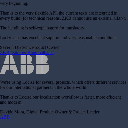
very beginning.
Thanks to the very flexible API, the current texts are integrated in
every build (for technical reasons, ZKB cannot use an external CDN).
The handling is self-explanatory for translators.
Locize also has excellent support and very reasonable conditions.
Severin Dietschi, Product Owner
ZKB (Zürcher Kantonalbank)
We're using Locize for several projects, which offers different services
for our international partners in the whole world.
Thanks to Locize our localization workflow is faster, more efficient
and modern.
Davide Mora, Digital Product Owner & Project Leader
ABB