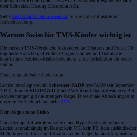
innerhalb der EU und unter DSGVO. Geschäftskorrespondenz läuft
über Schweizer Hosting (Hostpoint AG).
Siehe
Sicherheit & Daten-Residenz
für die volle Infrastruktur-
Aufschlüsselung.
Warum Swiss für TMS-Käufer wichtig ist
Die meisten TMS-Vergleiche fokussieren auf Features und Preise. Für
regulierte Branchen, öffentliche Organisationen und Teams, die
langfristiges Anbieter-Risiko bedenken, ist die Jurisdiktion ein realer
Faktor.
Duale regulatorische Abdeckung
Locize unterliegt sowohl
Schweizer FADP
(revFADP seit September
2023) als auch
EU-DSGVO
(über AWS Irland-Daten-Residenz). Bei
Abweichungen gilt die strengere Regel. Diese duale Abdeckung ist in
unserem AVV eingebaut, siehe
AVV
.
Kein Akquisitions-Risiko
Übersetzungs-Infrastruktur sollte einen Hype-Zyklus überdauern.
Locize ist unabhängig im Besitz: kein VC, kein PE, kein ausländischer
Mutterkonzern. Preise und Roadmap unterliegen keinem Akquisiteur-