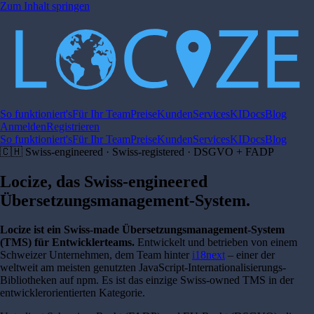
Zum Inhalt springen
So funktioniert's
Für Ihr Team
Preise
Kunden
Services
KI
Docs
Blog
Anmelden
Registrieren
So funktioniert's
Für Ihr Team
Preise
Kunden
Services
KI
Docs
Blog
🇨🇭 Swiss-engineered · Swiss-registered · DSGVO + FADP
Locize, das Swiss-engineered
Übersetzungsmanagement-System
.
Locize ist ein Swiss-made Übersetzungsmanagement-System
(TMS) für Entwicklerteams.
Entwickelt und betrieben von einem
Schweizer Unternehmen, dem Team hinter
i18next
– einer der
weltweit am meisten genutzten JavaScript-Internationalisierungs-
Bibliotheken auf npm. Es ist das einzige Swiss-owned TMS in der
entwicklerorientierten Kategorie.