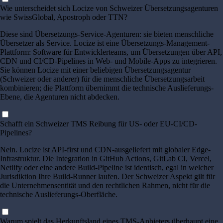
Wie unterscheidet sich Locize von Schweizer Übersetzungsagenturen
wie SwissGlobal, Apostroph oder TTN?
Diese sind Übersetzungs-Service-Agenturen: sie bieten menschliche
Übersetzer als Service. Locize ist eine Übersetzungs-Management-
Plattform: Software für Entwicklerteams, um Übersetzungen über API,
CDN und CI/CD-Pipelines in Web- und Mobile-Apps zu integrieren.
Sie können Locize mit einer beliebigen Übersetzungsagentur
(Schweizer oder anderer) für die menschliche Übersetzungsarbeit
kombinieren; die Plattform übernimmt die technische Auslieferungs-
Ebene, die Agenturen nicht abdecken.
Schafft ein Schweizer TMS Reibung für US- oder EU-CI/CD-
Pipelines?
Nein. Locize ist API-first und CDN-ausgeliefert mit globaler Edge-
Infrastruktur. Die Integration in GitHub Actions, GitLab CI, Vercel,
Netlify oder eine andere Build-Pipeline ist identisch, egal in welcher
Jurisdiktion Ihre Build-Runner laufen. Der Schweizer Aspekt gilt für
die Unternehmensentität und den rechtlichen Rahmen, nicht für die
technische Auslieferungs-Oberfläche.
Warum spielt das Herkunftsland eines TMS-Anbieters überhaupt eine