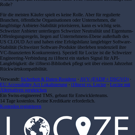
Rolle?
Für die meisten Käufer spielt es keine Rolle. Aber für regulierte
Branchen, öffentliche Organisationen oder Unternehmen, die
langfristige Anbieter-Stabilität priorisieren, kann es wichtig sein.
Schweizer Anbieter unterliegen Schweizer Neutralität und Eigentums-
Offenlegungsregeln, liegen auf Unternehmens-Ebene außerhalb des
US CLOUD Act und haben eine Erfolgsbilanz langlebiger Software-
Stabilität (Schweizer Software-Produkte überleben tendenziell ihre
VC-finanzierten Konkurrenten). Speziell für Locize ist die Schweizer
Engineering-Verbindung zu i18next ein starkes Signal für API-
Langlebigkeit: die i18next-Bibliothek pflegt seit über einem Jahrzehnt
Rückwärtskompatibilität.
Verwandt:
Sicherheit & Daten-Residenz
·
AVV (FADP + DSGVO)
·
EU Accessibility Act Lokalisierung
·
i18next vs. Locize
·
Locize mit
Alternativen vergleichen
Ein Swiss-engineered TMS, gebaut für Entwicklerteams.
14 Tage kostenlos. Keine Kreditkarte erforderlich.
Kostenlos registrieren