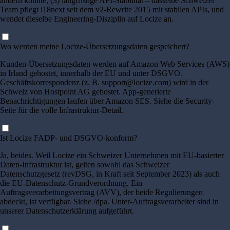
ändern könnte; (3) langfristige API-Stabilität – dasselbe Schweizer
Team pflegt i18next seit dem v2-Rewrite 2015 mit stabilen APIs, und
wendet dieselbe Engineering-Disziplin auf Locize an.
Wo werden meine Locize-Übersetzungsdaten gespeichert?
Kunden-Übersetzungsdaten werden auf Amazon Web Services (AWS)
in Irland gehostet, innerhalb der EU und unter DSGVO.
Geschäftskorrespondenz (z. B. support@locize.com) wird in der
Schweiz von Hostpoint AG gehostet. App-generierte
Benachrichtigungen laufen über Amazon SES. Siehe die Security-
Seite für die volle Infrastruktur-Detail.
Ist Locize FADP- und DSGVO-konform?
Ja, beides. Weil Locize ein Schweizer Unternehmen mit EU-basierter
Daten-Infrastruktur ist, gelten sowohl das Schweizer
Datenschutzgesetz (revDSG, in Kraft seit September 2023) als auch
die EU-Datenschutz-Grundverordnung. Ein
Auftragsverarbeitungsvertrag (AVV), der beide Regulierungen
abdeckt, ist verfügbar. Siehe /dpa. Unter-Auftragsverarbeiter sind in
unserer Datenschutzerklärung aufgeführt.