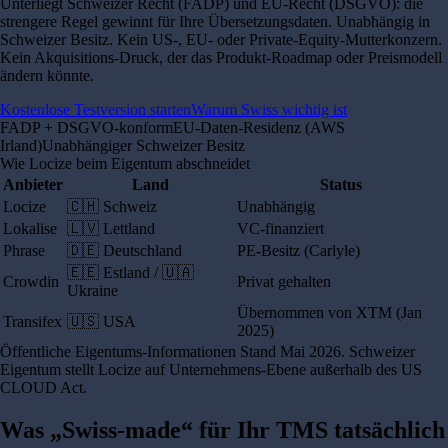
Unterliegt Schweizer Recht (FADP) und EU-Recht (DSGVO): die
strengere Regel gewinnt für Ihre Übersetzungsdaten. Unabhängig in
Schweizer Besitz. Kein US-, EU- oder Private-Equity-Mutterkonzern.
Kein Akquisitions-Druck, der das Produkt-Roadmap oder Preismodell
ändern könnte.
Kostenlose Testversion starten
Warum Swiss wichtig ist
FADP + DSGVO-konform
EU-Daten-Residenz (AWS
Irland)
Unabhängiger Schweizer Besitz
Wie Locize beim Eigentum abschneidet
Anbieter
Land
Status
Locize
🇨🇭 Schweiz
Unabhängig
Lokalise
🇱🇻 Lettland
VC-finanziert
Phrase
🇩🇪 Deutschland
PE-Besitz (Carlyle)
🇪🇪 Estland / 🇺🇦
Crowdin
Privat gehalten
Ukraine
Übernommen von XTM (Jan
Transifex
🇺🇸 USA
2025)
Öffentliche Eigentums-Informationen Stand Mai 2026. Schweizer
Eigentum stellt Locize auf Unternehmens-Ebene außerhalb des US
CLOUD Act.
Was „Swiss-made“ für Ihr TMS tatsächlich