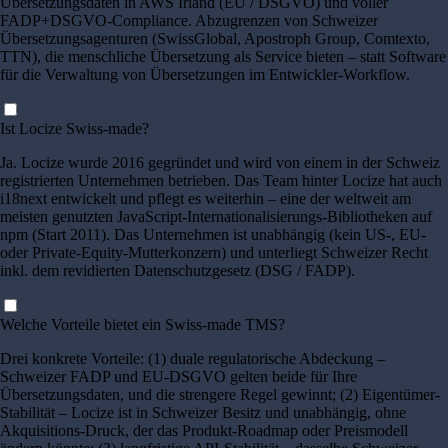
Übersetzungsdaten in AWS Irland (EU / DSGVO) und voller
FADP+DSGVO-Compliance. Abzugrenzen von Schweizer
Übersetzungsagenturen (SwissGlobal, Apostroph Group, Comtexto,
TTN), die menschliche Übersetzung als Service bieten – statt Software
für die Verwaltung von Übersetzungen im Entwickler-Workflow.
Ist Locize Swiss-made?
Ja. Locize wurde 2016 gegründet und wird von einem in der Schweiz
registrierten Unternehmen betrieben. Das Team hinter Locize hat auch
i18next entwickelt und pflegt es weiterhin – eine der weltweit am
meisten genutzten JavaScript-Internationalisierungs-Bibliotheken auf
npm (Start 2011). Das Unternehmen ist unabhängig (kein US-, EU-
oder Private-Equity-Mutterkonzern) und unterliegt Schweizer Recht
inkl. dem revidierten Datenschutzgesetz (DSG / FADP).
Welche Vorteile bietet ein Swiss-made TMS?
Drei konkrete Vorteile: (1) duale regulatorische Abdeckung –
Schweizer FADP und EU-DSGVO gelten beide für Ihre
Übersetzungsdaten, und die strengere Regel gewinnt; (2) Eigentümer-
Stabilität – Locize ist in Schweizer Besitz und unabhängig, ohne
Akquisitions-Druck, der das Produkt-Roadmap oder Preismodell