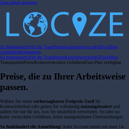
Zum Inhalt springen
So funktioniert's
Für Ihr Team
Preise
Kunden
Services
KI
Docs
Blog
Anmelden
Registrieren
So funktioniert's
Für Ihr Team
Preise
Kunden
Services
KI
Docs
Blog
Transparente
Preise
Keine
versteckten Gebühren
Free-
Plan verfügbar
Preise, die zu Ihrer Arbeitsweise
passen.
Wählen Sie einen
vorhersagbaren Festpreis-Tarif
für
Kostensicherheit oder gehen Sie vollständig
nutzungsbasiert
und
zahlen Sie nur für das, was Sie tatsächlich verwenden. So oder so:
keine versteckten Gebühren, keine unangenehmen Überraschungen.
So funktioniert die Anmeldung:
Jeder Account startet mit einer 14-