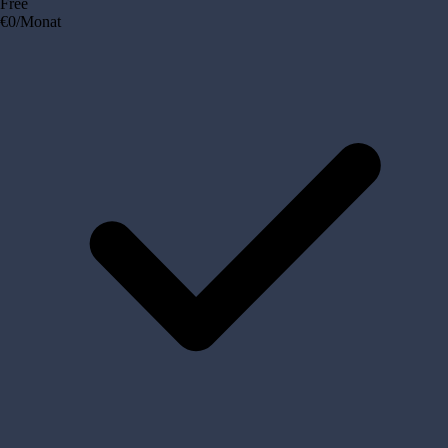
Free
€0
/Monat