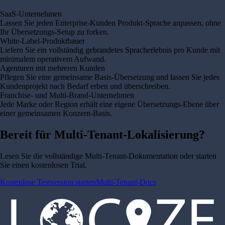
SaaS-Unternehmen
Lassen Sie jeden Enterprise-Kunden Produkt-Sprache anpassen, ohne
Ihr Übersetzungs-Setup zu forken.
White-Label-Produktbauer
Liefern Sie ein vollständig gebrandetes Spracherlebnis pro Kunde mit
minimalem operativem Aufwand.
Agenturen mit mehreren Kunden
Pflegen Sie eine gemeinsame Basis-Übersetzung und lassen Sie jedes
Kundenprojekt nach Bedarf erben und überschreiben.
Franchise- und Multi-Brand-Unternehmen
Jede Marke oder Region erhält eine eigene Übersetzungs-Ebene über
einer gemeinsamen Konzern-Basis.
Bereit für Multi-Tenant-Lokalisierung?
Lesen Sie die vollständige Multi-Tenant-Dokumentation oder starten
Sie einen kostenlosen Trial.
Kostenlose Testversion starten
Multi-Tenant-Docs