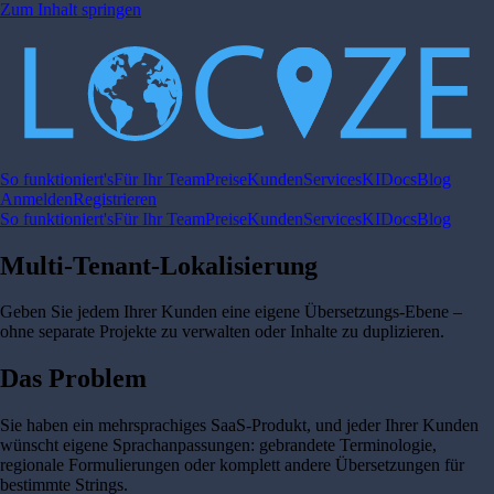
Zum Inhalt springen
So funktioniert's
Für Ihr Team
Preise
Kunden
Services
KI
Docs
Blog
Anmelden
Registrieren
So funktioniert's
Für Ihr Team
Preise
Kunden
Services
KI
Docs
Blog
Multi-Tenant-Lokalisierung
Geben Sie jedem Ihrer Kunden eine eigene Übersetzungs-Ebene –
ohne separate Projekte zu verwalten oder Inhalte zu duplizieren.
Das Problem
Sie haben ein mehrsprachiges SaaS-Produkt, und jeder Ihrer Kunden
wünscht eigene Sprachanpassungen: gebrandete Terminologie,
regionale Formulierungen oder komplett andere Übersetzungen für
bestimmte Strings.