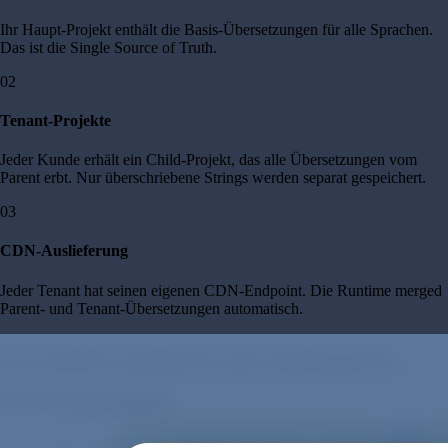
Ihr Haupt-Projekt enthält die Basis-Übersetzungen für alle Sprachen.
Das ist die Single Source of Truth.
02
Tenant-Projekte
Jeder Kunde erhält ein Child-Projekt, das alle Übersetzungen vom
Parent erbt. Nur überschriebene Strings werden separat gespeichert.
03
CDN-Auslieferung
Jeder Tenant hat seinen eigenen CDN-Endpoint. Die Runtime merged
Parent- und Tenant-Übersetzungen automatisch.