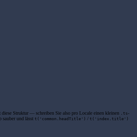
diese Struktur — schreiben Sie also pro Locale einen kleinen
-
.ts
 sauber und lässt
/
t('common.headTitle')
t('index.title')