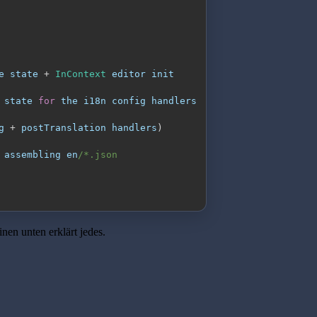
e state 
+
InContext
 state 
for
g 
+
 postTranslation handlers
)
 assembling en
nen unten erklärt jedes.