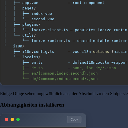
│   ├── app
.
vue
│   ├── pages
/
│   │   ├── index
.
vue
│   │   └── second
.
vue
│   ├── plugins
/
│   │   └── locize
.
client
.
ts
 — populates locize runtim
│   └── utils
/
│       └── locize
-
runtime
.
ts
 — shared mutable runtime
└── i18n
/
    ├── i18n
.
config
.
ts
      — vue
-
i18n 
options
(
missin
    └── locales
/
        ├── en
.
ts
           — defineI18nLocale wrapper
        └── de/{common,index,second}.json
Einige Dinge sehen ungewöhnlich aus; der Abschnitt zu den Stolperstei
Abhängigkeiten installieren
Copy