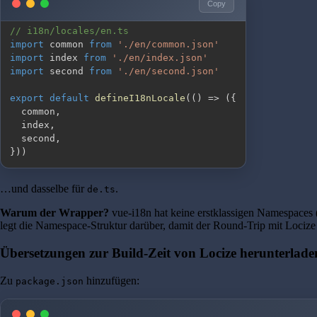
Copy
// i18n/locales/en.ts
import
 common 
from
'./en/common.json'
import
 index 
from
'./en/index.json'
import
 second 
from
'./en/second.json'
export
default
defineI18nLocale
(
(
)
=>
(
{
  common
,
  index
,
  second
,
}
)
)
…und dasselbe für
.
de.ts
Warum der Wrapper?
vue-i18n hat keine erstklassigen Namespaces 
legt die Namespace-Struktur darüber, damit der Round-Trip mit Locize 
Übersetzungen zur Build-Zeit von Locize herunterlade
Zu
hinzufügen:
package.json