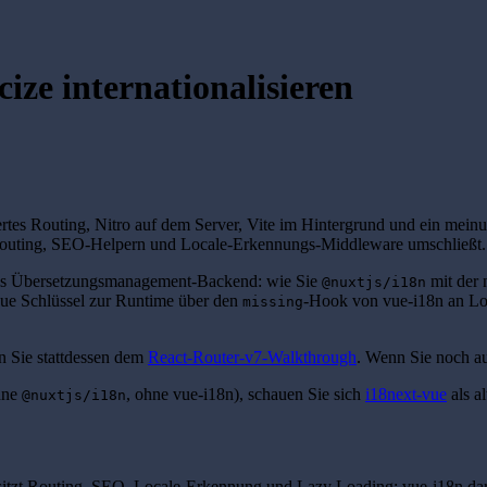
ize internationalisieren
tes Routing, Nitro auf dem Server, Vite im Hintergrund und ein meinun
uting, SEO-Helpern und Locale-Erkennungs-Middleware umschließt.
s Übersetzungsmanagement-Backend: wie Sie
mit der 
@nuxtjs/i18n
eue Schlüssel zur Runtime über den
-Hook von vue-i18n an Lo
missing
 Sie stattdessen dem
React-Router-v7-Walkthrough
. Wenn Sie noch a
hne
, ohne vue-i18n), schauen Sie sich
i18next-vue
als al
@nuxtjs/i18n
sitzt Routing, SEO, Locale-Erkennung und Lazy Loading; vue-i18n daru