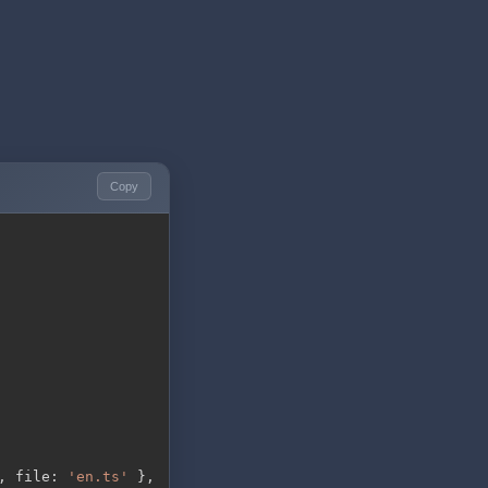
Copy
,
 file
:
'en.ts'
}
,