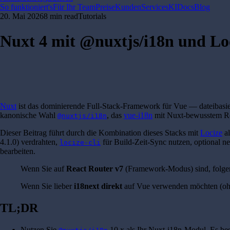
So funktioniert's
Für Ihr Team
Preise
Kunden
Services
KI
Docs
Blog
20. Mai 2026
8 min read
Tutorials
Nuxt 4 mit @nuxtjs/i18n und Loc
Nuxt
ist das dominierende Full-Stack-Framework für Vue — dateibasier
kanonische Wahl
, das
vue-i18n
mit Nuxt-bewusstem Ro
@nuxtjs/i18n
Dieser Beitrag führt durch die Kombination dieses Stacks mit
Locize
al
4.1.0) verdrahten,
für Build-Zeit-Sync nutzen, optional n
locize-cli
bearbeiten.
Wenn Sie auf
React Router v7
(Framework-Modus) sind, folgen
Wenn Sie lieber
i18next direkt
auf Vue verwenden möchten (o
TL;DR
Nutzen Sie
10.x als Ihr Nuxt-i18n-Modul. Es be