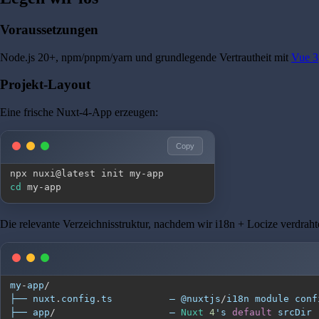
Voraussetzungen
Node.js 20+, npm/pnpm/yarn und grundlegende Vertrautheit mit
Vue 3
Projekt-Layout
Eine frische Nuxt-4-App erzeugen:
Copy
cd
 my-app
Die relevante Verzeichnisstruktur, nachdem wir i18n + Locize verdraht
my
-
app
/
├── nuxt
.
config
.
ts
          — @nuxtjs
/
i18n module conf
├── app
/
                    — 
Nuxt
4
's 
default