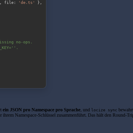
,
 file
:
'de.ts'
}
,
issing no-ops.
_KEY=''.
rt
ein JSON pro Namespace pro Sprache
, und
bewahrt 
locize sync
er ihrem Namespace-Schlüssel zusammenführt. Das hält den Round-Trip