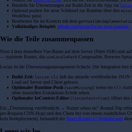
@nuxtjs/i18n
Bündeln Sie Übersetzungen zur Build-Zeit in die App via
lociz
Optional pushen Sie neue Schlüssel zur Runtime über den
miss
Workflow passt.
Bearbeiten Sie im Kontext mit dem
getVueI18nImplementati
Vollständiges Beispiel:
github.com/locize/locize-nuxt-example
Wie die Teile zusammenpassen
Nuxt 4 lässt denselben Vue-Baum auf dem Server (Nitro SSR) und auf
— typisierte Routes, das
-Composable, Browser-Sprac
useLocalePath
Locize ist die Übersetzungsmanagement-Schicht. Die Integration hier 
Build-Zeit:
lädt das aktuelle veröffentlichte JS
locize-cli
Load auf Server und Client gelesen.
Optionaler Runtime-Push
(
): wenn ein
-Aufr
saveMissing
t()
ohne manuellen Extraktions-Schritt sehen.
Optionaler InContext-Editor
(
): öffnet den
?incontext=true
Ein „Übersetzung veröffentlicht → Nutzer sehen sie"-Round-Trip erfo
per-Request-CDN-Hop) und den Client frei von einem zusätzlichen Übe
kein Redeployment), behandelt der
React-Router-v7-Walkthrough
dies
Legen wir los